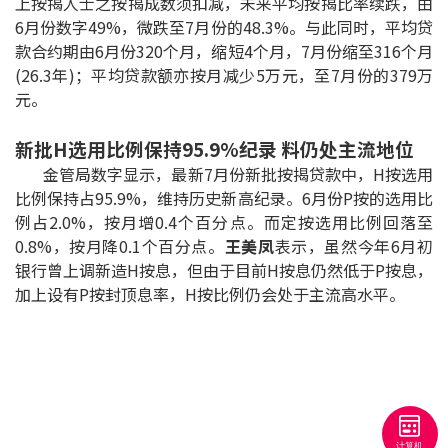
上按揭人士之按揭成数须扣减，未来平均按揭比率续跌，由
按揭智库
6月份数字49%，微跌至7月份的48.3%。与此同时，平均贷
款合约期由6月份320个月，缩短4个月，7月份缩至316个月
(26.3年)；平均贷款额亦按月减少5万元，至7月份的379万
楼按专栏
元。
按揭百科
新批H选用比例保持95.9%纪录 料仍处主流地位
金管局数字显示，最新7月份新批按揭贷款中，H按选用
实时银行资讯
比例保持占95.9%，维持历史新高纪录。6月份P按的选用比
例占2.0%，按月增0.4个百分点。而定按选用比例回落至
装修·保险优惠
0.8%，按月降0.1个百分点。
王美凤
表示，虽然今年6月初
免费装修转介服务
银行曾上调新造H按息，但由于目前H按息仍然低于P按息，
加上设有P按封顶息率，H按比例仍会处于主流高水平。
装修设计专栏
火险、家居、宠物保险
保险资讯专栏