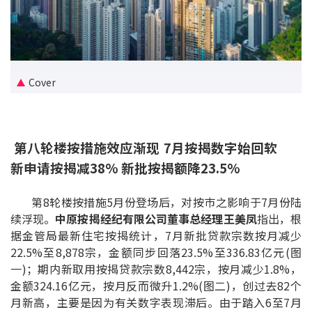
新盘优越按揭优惠
中原按揭标签优惠
Cover
推荐齐齐友赏
按揭工具
第八轮楼按措施效应渐现 7月按揭数字始回软
按揭计算
新申请按揭减38% 新批按揭额降23.5%
转按计算
第8轮楼按措施5月份登场后，对按巿之影响于7月份陆
续浮现。
中原按揭经纪有限公司董事总经理王美凤
指出，根
置业预算
据金管局最新住宅按揭统计，7月新批贷款宗数按月减少
22.5%至8,878宗，金额同步回落23.5%至336.83亿元(图
供款年期计算
一)；期内新取用按揭贷款宗数8,442宗，按月减少1.8%，
金额324.16亿元，按月反而微升1.2%(图二)，创过去82个
工商铺按揭计算
月新高，主要是因为有关数字表现滞后。由于踏入6至7月