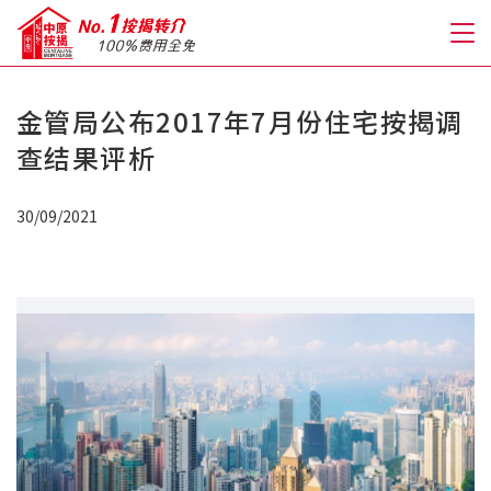
金管局公布2017年7月份住宅按揭调
关于我们
查结果评析
格到至抵按揭
30/09/2021
人才房贷・开户优惠
免费房贷转介服务
免费开户转介服务
私人贷款
优惠礼遇