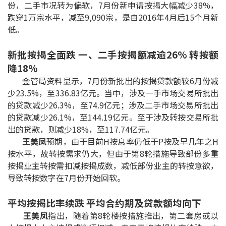
份，二手巿况转为偏软，7月份新申请按揭大幅减少38%，
印花税计算
跌穿1万宗水平，减至9,090宗，是自2016年4月后15个月新
低。
免费物业估价
新批按揭全面跌 一、二手按揭额减逾26% 转按额
下载中心
降18%
金管局资料显示，7月份新批出的按揭贷款额较6月份减
按揭全面睇
少23.5%，至336.83亿元。当中，涉及一手市场交易所批出
的贷款减少26.3%，至74.9亿元；涉及二手市场交易所批出
新闻/研究
的贷款减少26.1%，至144.19亿元。至于涉及转按交易所批
出的贷款，则减少18%，至117.74亿元。
公司动态
王美凤
预期，由于目前H按息率仍低于P按及早几年之H
按水平，故转按需求仍大，但由于第8轮措施导致部份多重
按市新闻
按揭业主转按需扣减按揭成数，减低部份业主的转按意欲，
导致转按数字在7月份开始回软。
统计数据库
平均按揭比率续跌 平均合约期及贷款额均向下
按揭快趣智识
王美凤
指出，随着第8轮楼按措施推出，第二套房或以