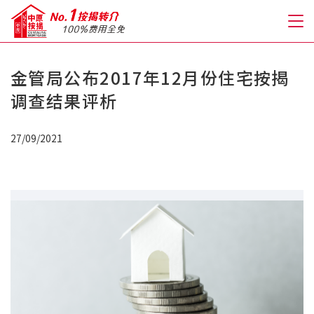
金管局公布2017年12月份住宅按揭
关于我们
调查结果评析
格到至抵按揭
27/09/2021
人才房贷・开户优惠
免费房贷转介服务
免费开户转介服务
私人贷款
优惠礼遇