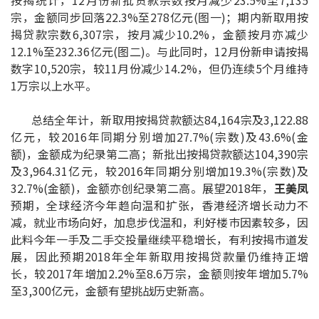
宗，金额同步回落22.3%至278亿元(图一)；期内新取用按
印花税计算
揭贷款宗数6,307宗，按月减少10.2%，金额按月亦减少
12.1%至232.36亿元(图二)。与此同时，12月份新申请按揭
免费物业估价
数字10,520宗，较11月份减少14.2%，但仍连续5个月维持
1万宗以上水平。
下载中心
总结全年计，新取用按揭贷款额达84,164宗及3,122.88
按揭全面睇
亿元，较2016年同期分别增加27.7%(宗数)及43.6%(金
额)，金额成为纪录第二高；新批出按揭贷款额达104,390宗
新闻/研究
及3,964.31亿元，较2016年同期分别增加19.3%(宗数)及
32.7%(金额)，金额亦创纪录第二高。展望2018年，
王美凤
公司动态
预期，全球经济今年趋向温和扩张，香港经济增长动力不
减，就业巿场向好，加息步伐温和，利好楼巿因素较多，因
按市新闻
此料今年一手及二手交投量继续平稳增长，有利按揭巿道发
展，因此预期2018年全年新取用按揭贷款量仍维持正增
统计数据库
长，较2017年增加2.2%至8.6万宗，金额则按年增加5.7%
至3,300亿元，金额有望挑战历史新高。
按揭快趣智识