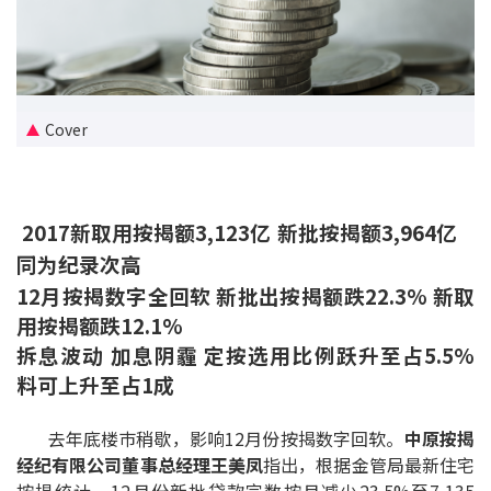
新盘优越按揭优惠
中原按揭标签优惠
Cover
推荐齐齐友赏
按揭工具
2017新取用按揭额3,123亿 新批按揭额3,964亿
按揭计算
同为纪录次高
12月按揭数字全回软 新批出按揭额跌22.3% 新取
转按计算
用按揭额跌12.1%
置业预算
拆息波动 加息阴霾 定按选用比例跃升至占5.5%
料可上升至占1成
供款年期计算
去年底楼巿稍歇，影响12月份按揭数字回软。
中原按揭
工商铺按揭计算
经纪有限公司董事总经理王美凤
指出，根据金管局最新住宅
按揭统计，12月份新批贷款宗数按月减少23.5%至7,135