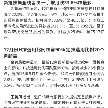
新批按揭全线皆跌 一手按月跌33.6%跌最多
按揭智库
金管局资料显示，12月份新批出的按揭贷款额较11月份
减少22.3%，至278亿元。当中，涉及一手市场交易所批出
楼按专栏
的贷款跌幅最大，按月减少33.6%，至46.55亿元；涉及二
手市场交易所批出的贷款减少16.3%，至156.28亿元。至于
按揭百科
涉及转按交易所批出的贷款，则减少25.6%，至75.17亿
元。
实时银行资讯
12月份H按选用比例跌穿90% 定按选用比例20个
装修·保险优惠
月新高
金管局数字显示，最新12月份新批按揭贷款中，受拆息
免费装修转介服务
上升影响，H按选用比例再跌至89.8%，按月减少2.6个百分
点，是2016年5月后至今新低。12月份P按的选用比例占
装修设计专栏
2.8%，按月增加0.6个百分点。而当月定按选用比例增至
5.5%，按月增2个百分点，比例是2016年4月后至今新高。
火险、家居、宠物保险
王美凤
指出，近日相继有银行加入提供定息按揭产品，
保险资讯专栏
令市场定按计划逐渐增多，目前定按计划有别于以往传统，