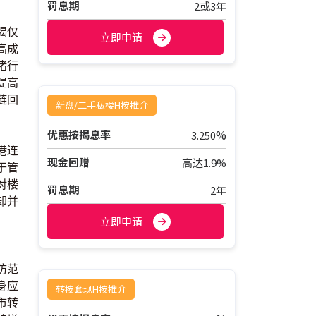
罚息期
2或3年
揭仅
立即申请
高成
诸行
提高
链回
新盘/二手私楼H按推介
%
优惠按揭息率
3.250
港连
现金回赠
高达1.9%
于管
对楼
罚息期
2年
却并
立即申请
防范
身应
转按套现H按推介
市转