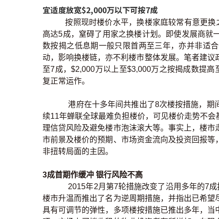
宜适度放宽$2,000万以下可按7成
按照现时楼价水平，换楼家庭较常有意更换之3房单
高达5成，窒碍了用家之换楼计划。即使发展商就
数按揭之低息期一般只限首两至三年，亦并非适合
动，影响换楼链，亦不利楼市整体发展。笔者建议政
至7成，$2,000万以上至$3,000万之按揭成
复正常运作。
港府在十多年间共推出了8次楼按措施，期
续11年蝉联全球最难负担楼价，可见楼价走势不
理信贷风险及避免楼市泡沫滚大等。事实上，楼市
市前景及楼价的预期、市场资金流向及投资回报等
非扭转局面的主因。
3成首期作缓冲 银行风险不高
2015年2月第7轮措施改变了沿用多年的7
楼市升温而推出了名为逆周期措施，并指出已希望
具有可调节的弹性，多项楼按措施已推出多年，当