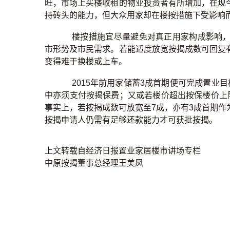
旺，市场上买楼收租的物业投资者有所增加，在现
持砖头的能力，但大众用家却在楼按措施下受影响
楼按措施宜尽量避免对真正用家构成影响，
市形势及市民需求。若能适度放宽按揭成数可回复
变得难于换楼或上车。
2015年前用家储蓄3成首期便可完成置业
中亦须支付按揭保费；又或若楼价超出按保楼价上限
事实上，若按揭成数可放宽至7成，亦有3成首期
按揭申请人仍需有足够还款能力才可获批按揭。
上文转载自经济日报置业家居楼市讲场专栏
中原按揭董事总经理王美凤