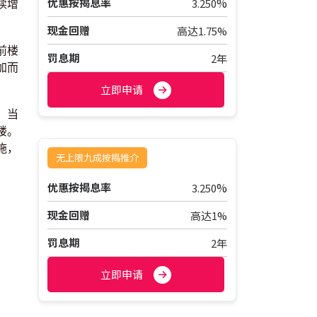
%
优惠按揭息率
3.250
续增
现金回赠
高达1.75%
前楼
罚息期
2年
加而
立即申请
，当
楼。
施，
无上限九成按揭推介
%
优惠按揭息率
3.250
现金回赠
高达1%
罚息期
2年
立即申请