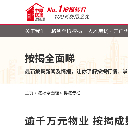
关于我们
格到至抵按揭
人才房贷・开户
按揭全面睇
最新按揭新闻及情报，让你了解按揭行情，掌
主页
>
按揭全面睇
>
楼按专栏
逾千万元物业 按揭成