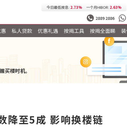
今日最低按息:
2.73%
一个月HIBOR:
2.63%
今日最低P按:
3.25%
今日最低H按:
3.25%
2889 2886
优惠
私人贷款
优惠礼遇
按揭工具
按揭全面睇
装
握买楼时机。
数降至5成 影响换楼链