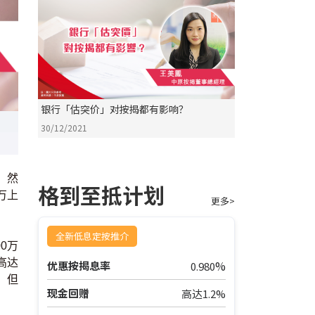
银行「估突价」对按揭都有影响？
30/12/2021
，然
格到至抵计划
万上
更多>
全新低息定按推介
0万
高达
%
优惠按揭息率
0.980
，但
现金回赠
高达1.2%