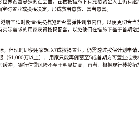
今世界贫富悬殊的社会里，在楼按措施下有充裕资金人士仍有继
而窒碍置业或换楼决定，形成贫者愈贫、富者愈富。
港府宜适时衡量楼按措施是否需弹性调节内容，以便更切合当
有实际需求的用家获得按揭配套，以免他们在措施下基于首期增
目标，但现时即使用家想以7成按揭置业，仍需透过按保计划申请
（$1,000万以上），用家只能再储蓄至5成首期方可置业或换
作为缓冲，银行信贷风险不至于明显提高，再者，根据现行楼按措