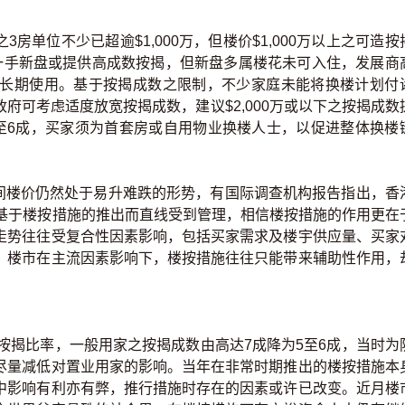
位不少已超逾$1,000万，但楼价$1,000万以上之可造按
一手新盘或提供高成数按揭，但新盘多属楼花未可入住，发展商
长期使用。基于按揭成数之限制，不少家庭未能将换楼计划付
府可考虑适度放宽按揭成数，建议$2,000万或以下之按揭成数
数提高至6成，买家须为首套房或自用物业换楼人士，以促进整体换楼
间楼价仍然处于易升难跌的形势，有国际调查机构报告指出，香
会基于楼按措施的推出而直线受到管理，相信楼按措施的作用更在
走势往往受复合性因素影响，包括买家需求及楼宇供应量、买家
，楼市在主流因素影响下，楼按措施往往只能带来辅助性作用，
成按揭比率，一般用家之按揭成数由高达7成降为5至6成，当时为
尽量减低对置业用家的影响。当年在非常时期推出的楼按措施本
中影响有利亦有弊，推行措施时存在的因素或许已改变。近月楼