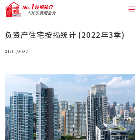
负资产住宅按揭统计 (2022年3季)
关于我们
01/11/2022
格到至抵按揭
人才房贷・开户优惠
免费房贷转介服务
免费开户转介服务
私人贷款
优惠礼遇