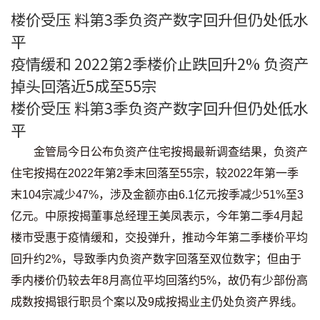
楼价受压 料第3季负资产数字回升但仍处低水
印花税计算
平
免费物业估价
疫情缓和 2022第2季楼价止跌回升2% 负资产
掉头回落近5成至55宗
下载中心
楼价受压 料第3季负资产数字回升但仍处低水
平
按揭全面睇
金管局今日公布负资产住宅按揭最新调查结果，负资产
新闻/研究
住宅按揭在2022年第2季末回落至55宗，较2022年第一季
公司动态
末104宗减少47%，涉及金额亦由6.1亿元按季减少51%至3
亿元。中原按揭董事总经理王美凤表示，今年第二季4月起
按市新闻
楼市受惠于疫情缓和，交投弹升，推动今年第二季楼价平均
回升约2%，导致季内负资产数字回落至双位数字；但由于
统计数据库
季内楼价仍较去年8月高位平均回落约5%，故仍有少部份高
按揭快趣智识
成数按揭银行职员个案以及9成按揭业主仍处负资产界线。