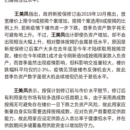
仍属相当低水平。
印花税计算
王美凤
指出，政府新按保修订由2019年10月推出，放
宽楼价上限令9成按揭个案增加，按揭个案选用9成按揭的比
免费物业估价
例上升, 若新疫情下楼市进一步下跌，首季负资产数字将无
可避免地上升。不过，
王美凤
估计即使负资产增加，却不会
下载中心
出现相当大幅上升，相对整体按揭仍会属甚低水平，原因是
新按保修订后客户大多在去年底至今年才陆续取用按揭贷
按揭全面睇
款，楼价在今年续跌1成才会令刚新造9成按揭用家跌入负资
新闻/研究
产，而首季虽然出现疫情影响，但料影响交投量较大，楼价
跌幅料平均仅约2-3%，疫情见顶彼楼市反弹机会大，故此
首季负资产数字虽很大机会续增但仍处于甚低水平。
公司动态
王美凤
表示，按保计划修订前与市价水平脱节，修订后
按市新闻
有利用家在市场有较多选择以低首期上车，由于采用高成数
按揭无可避免存在楼价一旦下跌之负资产风险，故此用家应
统计数据库
衡量自身实际需要选择按揭成数，应对负资产首重稳定供款
能力，故此用家应设定供款占入息比率于健康低水平，并在
按揭快趣智识
供款期间多储蓄备用供款资金以增加防守力。