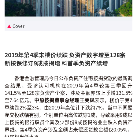
新盘优越按揭优惠
中原按揭标签优惠
Cover
推荐齐齐友赏
2019年第4季末楼价续跌 负资产数字增至128宗
按揭工具
新按保修订9成按揭增 料首季负资产续增
按揭计算
香港金融管理局今日公布负资产住宅按揭贷款的最新调
转按计算
查结果，受访认可机构在2019年第4季较第三季回升
141.5%至128宗负资产个案，涉及金额亦较上季增131.5%
置业预算
至7.64亿元。
中原按揭董事总经理王美凤
表示，楼价于第4
季续跌2%至3%，由2019年高位计下跌约7%，当中不同屋
供款年期计算
苑交投跌幅有别，个别单位由高位跌穿1成，导致采用9成以
上按揭的银行职员个案及少部份9成按揭的业主跌入负资产
工商铺按揭计算
界线。第4季负资产涉及金额占未偿还贷款金额仅0.05%，