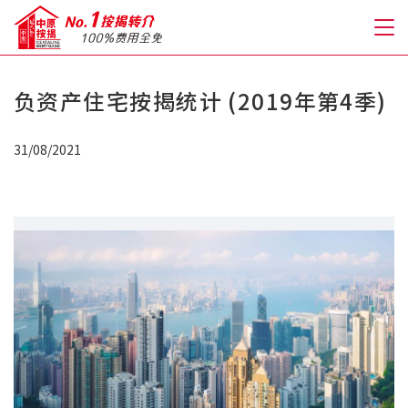
负资产住宅按揭统计 (2019年第4季)
关于我们
31/08/2021
格到至抵按揭
人才房贷・开户优惠
免费房贷转介服务
免费开户转介服务
私人贷款
优惠礼遇