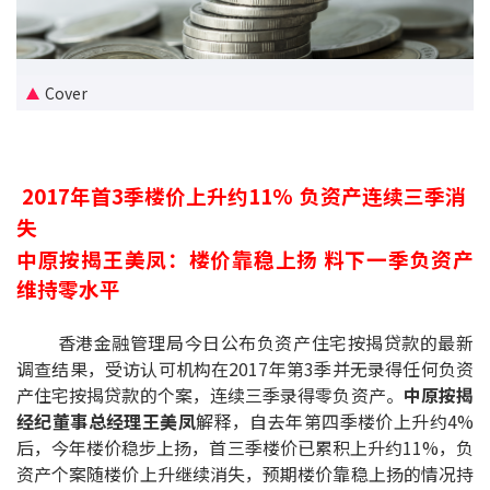
新盘优越按揭优惠
中原按揭标签优惠
Cover
推荐齐齐友赏
2017年首3季楼价上升约11% 负资产连续三季消
按揭工具
失
按揭计算
中原按揭王美凤：楼价靠稳上扬 料下一季负资产
维持零水平
转按计算
香港金融管理局今日公布负资产住宅按揭贷款的最新
置业预算
调查结果，受访认可机构在2017年第3季并无录得任何负资
产住宅按揭贷款的个案，连续三季录得零负资产。
中原按揭
供款年期计算
经纪董事总经理王美凤
解释，自去年第四季楼价上升约4%
后，今年楼价稳步上扬，首三季楼价已累积上升约11%，负
工商铺按揭计算
资产个案随楼价上升继续消失，预期楼价靠稳上扬的情况持