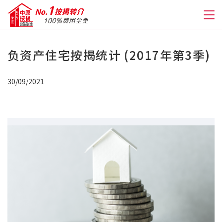
负资产住宅按揭统计 (2017年第3季)
关于我们
30/09/2021
格到至抵按揭
人才房贷・开户优惠
免费房贷转介服务
免费开户转介服务
私人贷款
优惠礼遇