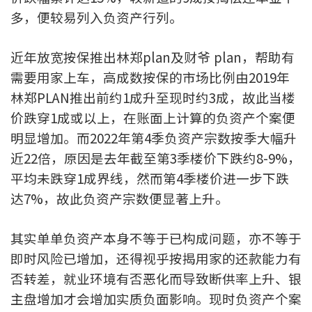
多，便较易列入负资产行列。
印花税计算
免费物业估价
近年放宽按保推出林郑plan及财爷 plan，帮助有
需要用家上车，高成数按保的市场比例由2019年
下载中心
林郑PLAN推出前约1成升至现时约3成，故此当楼
价跌穿1成或以上，在账面上计算的负资产个案便
按揭全面睇
明显增加。而2022年第4季负资产宗数按季大幅升
新闻/研究
近22倍，原因是去年截至第3季楼价下跌约8-9%，
平均未跌穿1成界线，然而第4季楼价进一步下跌
公司动态
达7%，故此负资产宗数便显著上升。
按市新闻
其实单单负资产本身不等于已构成问题，亦不等于
即时风险已增加，还得视乎按揭用家的还款能力有
统计数据库
否转差，就业环境有否恶化而导致断供率上升、银
按揭快趣智识
主盘增加才会增加实质负面影响。现时负资产个案