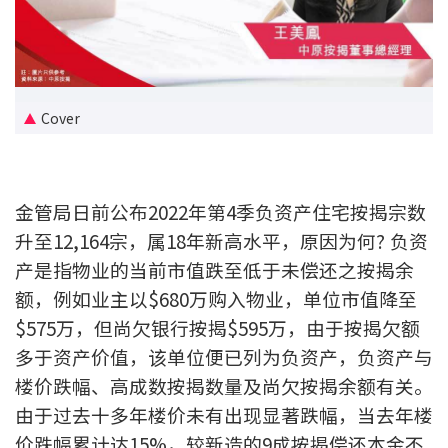
新盘优越按揭优惠
中原按揭标签优惠
Cover
推荐齐齐友赏
按揭工具
金管局日前公布2022年第4季负资产住宅按揭宗数
按揭计算
升至12,164宗，属18年新高水平，原因为何? 负资
产是指物业的当前市值跌至低于未偿还之按揭余
转按计算
额，例如业主以$680万购入物业，单位市值降至
置业预算
$575万，但尚欠银行按揭$595万，由于按揭欠额
多于资产价值，该单位便已列为负资产，负资产与
供款年期计算
楼价跌幅、高成数按揭数量及尚欠按揭余额有关。
由于过去十多年楼价未有出现显著跌幅，当去年楼
工商铺按揭计算
价跌幅累计达15%，较新造的9成按揭偿还本金不