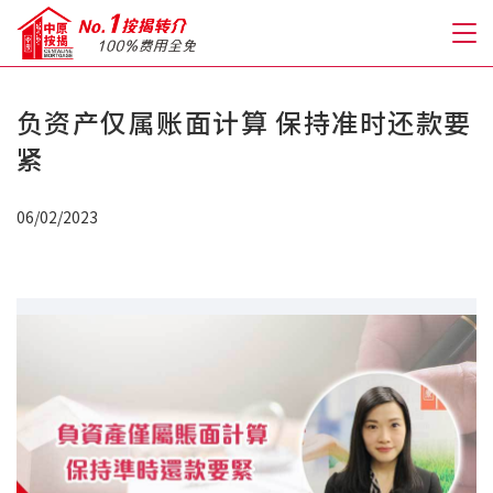
负资产仅属账面计算 保持准时还款要
关于我们
紧
格到至抵按揭
06/02/2023
人才房贷・开户优惠
免费房贷转介服务
免费开户转介服务
私人贷款
优惠礼遇