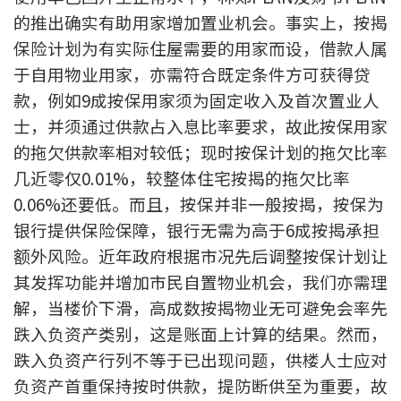
的推出确实有助用家增加置业机会。事实上，按揭
联络我们
保险计划为有实际住屋需要的用家而设，借款人属
联络方式
于自用物业用家，亦需符合既定条件方可获得贷
款，例如9成按保用家须为固定收入及首次置业人
网上申请按揭转介
士，并须通过供款占入息比率要求，故此按保用家
条款及细则
的拖欠供款率相对较低；现时按保计划的拖欠比率
几近零仅0.01%，较整体住宅按揭的拖欠比率
私隐政策
0.06%还要低。而且，按保并非一般按揭，按保为
银行提供保险保障，银行无需为高于6成按揭承担
额外风险。近年政府根据市况先后调整按保计划让
繁
其发挥功能并增加市民自置物业机会，我们亦需理
本网页所提供资料仅作参考用途。
若因错漏而引致任何不便或损失，中原按揭概不负责。
解，当楼价下滑，高成数按揭物业无可避免会率先
本网站采用无障碍网页设计，如有任何问题，可查询：
跌入负资产类别，这是账面上计算的结果。然而，
2889 2886 / cmb@mail.centanet.com
跌入负资产行列不等于已出现问题，供楼人士应对
中原地产
|
网上搵楼
|
中原工商铺
负资产首重保持按时供款，提防断供至为重要，故
© 2026 中原按揭经纪有限公司 Centaline Mortgage Broker Limited 版权所有