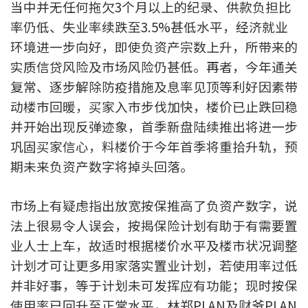
当中并无任何拖欠3个月以上的纪录、供款负担比
按揭智库
率仍低、失业率续跌至3.5%甚低水平，经济就业
环境进一步向好，即使负资产宗数上升，所带来的
楼按专栏
实质信贷风险及市场风险仍甚低。再者，今年通关
复常、逐步解除防疫措施及息率见顶等利好因素带
按揭百科
动楼市回暖，买家入市步伐加快，楼价已止跌回稳
实时银行资讯
并开始出现反弹迹象，首季新盘陆续推出将进一步
巩固买家信心，料楼价于今年首季将重拾升轨，预
装修·保险优惠
期未来负资产数字将掉头回落。
免费装修转介服务
市场上有疑虑指出放宽按保推高了负资产数字，说
装修设计专栏
法上很易令人误会，按揭保险计划有助于有需要置
业人士上车，故适时根据楼价水平及楼市状况调整
火险、家居、宠物保险
计划才可让更多用家落实置业计划，若使用率过低
并非好事，等于计划未可发挥应有功能；现时按保
保险资讯专栏
使用率已回升至正常水平，林郑PLAN及财爷PLAN