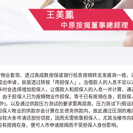
息物业套现、透过高成数按保或银行低息按揭转走发展商一按，
提出申请，就是透过转按「甩担保人」。当借款人的入息不足以
多时会选择增加担保人，让借款人和担保人的入息一并计算，通
，由于担保人已为按揭物业作担保，等于已有按揭在身，若担保
外)，以及通过供款压力测试的要求需再提高，压力测试下(假设
由于担保人物业的供款亦会计算在总债务供款内，故此通过压测的难
有较大条件清还部份贷款，因而无需依靠担保人，尤其当楼市向
没有按揭在身，便可入市申请按揭而不受担保人身份影响。