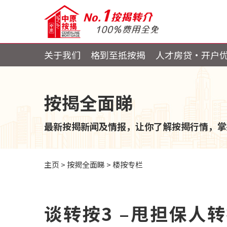
关于我们
格到至抵按揭
人才房贷・开户
按揭全面睇
最新按揭新闻及情报，让你了解按揭行情，掌
主页
>
按揭全面睇
>
楼按专栏
谈转按3 –甩担保人