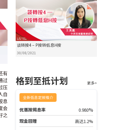
谈转按4 – P按转低息H按
30/08/2021
还有
格到至抵计划
通过
更多>
过压
人自
全新低息定按推介
按息
度会
%
优惠按揭息率
0.980
好之
现金回赠
高达1.2%