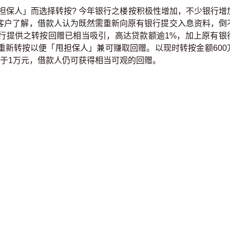
担保人」而选择转按? 今年银行之楼按积极性增加，不少银行增
客户了解，借款人认为既然需重新向原有银行提交入息资料，倒
行提供之转按回赠已相当吸引，高达贷款额逾1%，加上原有银
重新转按以便「甩担保人」兼可赚取回赠。以现时转按金额600
于1万元，借款人仍可获得相当可观的回赠。