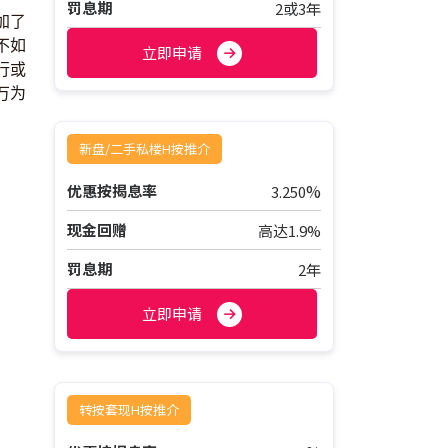
罚息期
2或3年
加了
不如
立即申请
行或
万为
新盘/二手私楼H按推介
%
优惠按揭息率
3.250
现金回赠
高达1.9%
罚息期
2年
立即申请
转按套现H按推介