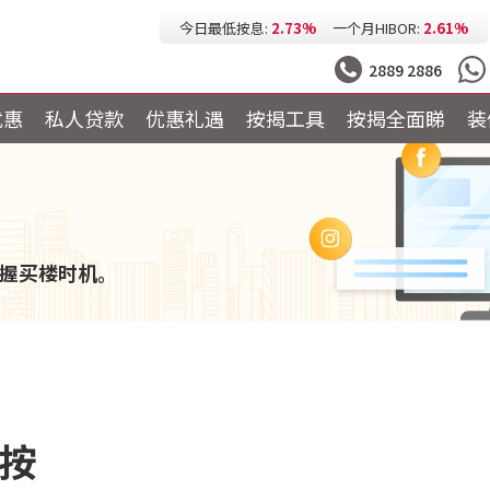
今日最低按息:
2.73%
一个月HIBOR:
2.61%
今日最低P按:
3.25%
今日最低H按:
3.25%
2889 2886
优惠
私人贷款
优惠礼遇
按揭工具
按揭全面睇
装
握买楼时机。
转按