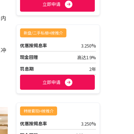
立即申请
但内
款
新盘/二手私楼H按推介
%
优惠按揭息率
3.250
缓冲
现金回赠
高达1.9%
罚息期
2年
立即申请
转按套现H按推介
%
优惠按揭息率
3.250