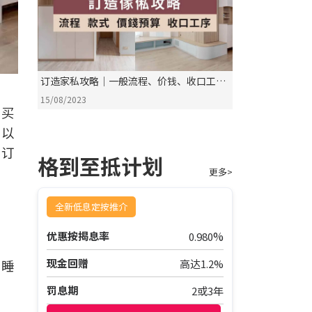
订造家私攻略│一般流程、价钱、收口工
序、注意事项一览
15/08/2023
即买
可以
绍订
格到至抵计划
更多>
全新低息定按推介
%
优惠按揭息率
0.980
、睡
现金回赠
高达1.2%
罚息期
2或3年