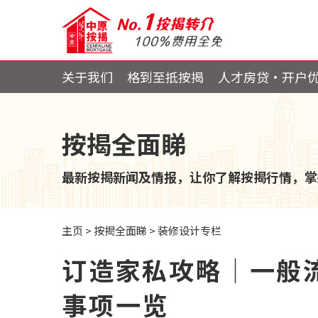
关于我们
格到至抵按揭
人才房贷・开户
按揭全面睇
最新按揭新闻及情报，让你了解按揭行情，掌
主页
>
按揭全面睇
>
装修设计专栏
订造家私攻略│一般
事项一览