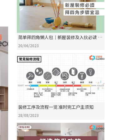
简单拜四角懒人包│新屋装修及入伙必读 拜
四角宜忌和须知
20/06/2023
装修工序及流程一览 准时完工户主须知
28/08/2023