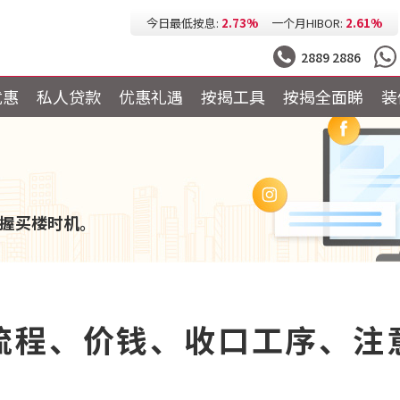
今日最低按息:
2.73%
一个月HIBOR:
2.61%
今日最低P按:
3.25%
今日最低H按:
3.25%
2889 2886
优惠
私人贷款
优惠礼遇
按揭工具
按揭全面睇
装
握买楼时机。
流程、价钱、收口工序、注