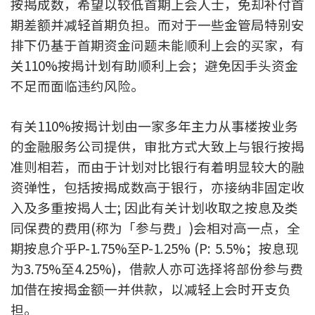
按揭成数，希望以较低首期上会人士，免却补付首
印花税计算
期差额并减轻首期负担。而对于一些金管局特别安
排下仍基于首期资金问题未能顺利上会的买家，有
免费物业估价
关110%按揭计划有助顺利上会；避免因手头资金
不足而面临违约风险。
下载中心
有关110%按揭计划由一家多年主力从事楼按业务
按揭全面睇
的金融服务公司提供，审批方式大致上与银行按揭
新闻/研究
准则相若，而由于计划对比银行有着明显较大的融
资弹性，包括按揭成数高于银行，亦接纳非固定收
公司动态
入及多重按揭人士; 因此有关计划收取之按息及类
按市新闻
同保费的费用(称为「参与费」)会相对高一点，全
期按息介乎P-1.75%至P-1.25% (P: 5.5%；按息现
统计数据库
为3.75%至4.25%)，借款人亦可选择将部份参与费
加借在按揭金额一并供款，以减轻上会时开支负
按揭快趣智识
担。