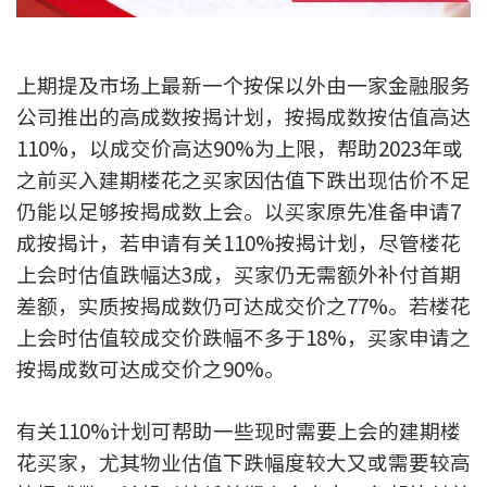
新盘优越按揭优惠
上期提及市场上最新一个按保以外由一家金融服务
中原按揭标签优惠
公司推出的高成数按揭计划，按揭成数按估值高达
推荐齐齐友赏
110%，以成交价高达90%为上限，帮助2023年或
之前买入建期楼花之买家因估值下跌出现估价不足
按揭工具
仍能以足够按揭成数上会。以买家原先准备申请7
按揭计算
成按揭计，若申请有关110%按揭计划，尽管楼花
上会时估值跌幅达3成，买家仍无需额外补付首期
转按计算
差额，实质按揭成数仍可达成交价之77%。若楼花
上会时估值较成交价跌幅不多于18%，买家申请之
置业预算
按揭成数可达成交价之90%。
供款年期计算
有关110%计划可帮助一些现时需要上会的建期楼
工商铺按揭计算
花买家，尤其物业估值下跌幅度较大又或需要较高