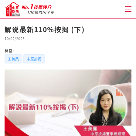
解说最新110%按揭 (下)
关于我们
10/02/2025
标签：
格到至抵按揭
王美凤
中原按揭
人才房贷・开户优惠
免费房贷转介服务
免费开户转介服务
私人贷款
优惠礼遇