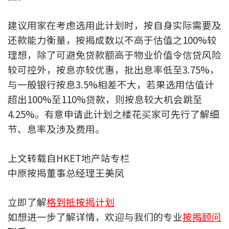
按揭智库
建议用家在考虑选用此计划时，按自身实际需要及
楼按专栏
还款能力衡量，按揭成数以不高于估值之100%较
理想，除了可避免贷款额高于物业价值令信贷风险
按揭百科
较可控外，按息亦较优惠，批出息率低至3.75%，
与一般银行按息3.5%相差不大，若果选用估值计
实时银行资讯
超出100%至110%贷款，则按息较大机会跳至
4.25%。有意申请此计划之楼花买家可先行了解细
装修·保险优惠
节、息率及涉及费用。
免费装修转介服务
上文转载自HKET地产站专栏
装修设计专栏
中原按揭董事总经理王美凤
火险、家居、宠物保险
立即了解
格到抵按揭计划
保险资讯专栏
如想进一步了解详情，欢迎与我们的专业
按揭顾问