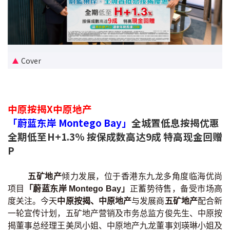
新盘优越按揭优惠
中原按揭标签优惠
Cover
推荐齐齐友赏
按揭工具
中原按揭X中原地产
按揭计算
「蔚蓝东岸 Montego Bay」
全城置低息按揭优惠
全期低至H+1.3% 按保成数高达9成 特高现金回赠
转按计算
P
置业预算
五矿地产
倾力发展，位于香港东九龙多角度临海优尚
项目
「蔚蓝东岸 Montego Bay」
正蓄势待售，备受市场高
供款年期计算
度关注。今天
中原按揭、中原地产
与发展商
五矿地产
配合新
一轮宣传计划，五矿地产营销及市务总监方俊先生、中原按
工商铺按揭计算
揭董事总经理王美凤小姐、中原地产九龙董事刘瑛琳小姐及