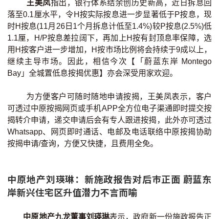
王美凤
指出，银行体系结余创历史新高，近日拆息回
按揭智库
落至0.1厘水平，令H按实际按息进一步显著低于P按息，现
时H按息(11月26日1个月拆息计低至1.4%)较P按息(2.5%)低
楼按专栏
1.1厘，H/P按息差拉阔下，再加上H按有封顶息率保障，选
用H按客户进一步增加，H按市场比例将会持续于9成以上，
按揭百科
继续主导巿场。因此，相信今次【「蔚蓝东岸 Montego
Bay」全城置低息按揭优惠】亦会深受用家欢迎。
实时银行资讯
为方便客户可随时随地申请按揭，王美凤表示，客户
可透过中原按揭网页或手机APP全方位电子渠通即时提交按
装修·保险优惠
揭转介申请，递交申请后会有专人跟进按揭，此外亦可透过
免费装修转介服务
Whatsapp、网页即时通话、电邮及电话联络中原按揭协助
按揭申请/查询，方便又快捷，且费用全免。
装修设计专栏
中原地产刘瑛琳：新施政报告对后巿正面 蔚蓝东
火险、家居、宠物保险
岸新兴住宅区升值潜力不言而喻
保险资讯专栏
中原地产九龙董事刘瑛琳
表示，政府新一份施政报告正