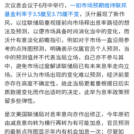
次议息会议于6月中举行，
一如市场预期维持联邦
新盘优越按揭优惠
基金利率于3.5厘至3.75厘不变
，沃什展现了新作
风，以往联储局重视提前向市场释出息率路径的想
中原按揭标签优惠
法及预测，以便市场具备时间消化当中的变化，而
推荐齐齐友赏
沃什有意淡化前瞻指引，例如对于市场一直沿用参
考的点阵图预测，明确表示仅属官员个人预测，当
按揭工具
中的预测值并不代表当局立场，自己亦不参与其
中，避免市场过度解读联储局已有未来息率走向立
按揭计算
场。沃什认为市场出现的变化难以预测，经济前景
转按计算
亦存在高度不确定性，故此当局更着重根据日后实
质数据变化而作出适时的决定，此举为息率政策预
置业预算
留多些弹性。
供款年期计算
是次美国联储局对息率意向亦作出修正，今年原初
由减息意向转为横行再转为有可能加息，官员预测
工商铺按揭计算
的最新点阵图显示年内有机会加息一次；尽管如