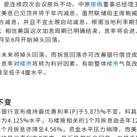
预期，是连续四次会议按兵不动。中原
按揭
董事总经理
定美息已见顶并将于年内减息，虽然联储局主席鲍
适合减息，并且不宜太晚启动减息，根据当地利率期
%；相信美国这次加息周期已明确结束，息率将会进
月至6月开始掉头回落。
率未来将掉头回落，而拆息回落亦可改善银行借贷
，息率对
楼市
将转为利好因素，有助整体
楼市
气氛
落至低于4厘水平。
不变
行宣布维持最优惠利率(P)于5.875%不变，料
4.125%水平。与楼按相关的1个月拆息由去年1
今日1个月拆息亦降至4.56%，资金水平压力稍降，而