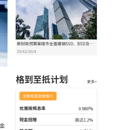
新财政预算案楼巿全面撤销SSD、BSD及
NRSD辣税
29/02/2024
格到至抵计划
更多>
全新低息定按推介
%
优惠按揭息率
0.980
现金回赠
高达1.2%
金