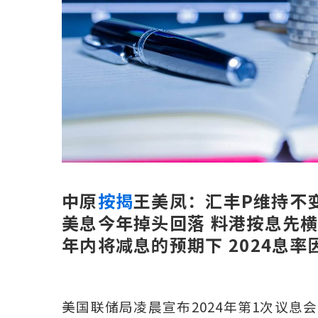
中原
按揭
王美凤：汇丰P维持不
美息今年掉头回落 料港按息先
年内将减息的预期下 2024息
美国联储局凌晨宣布2024年第1次议