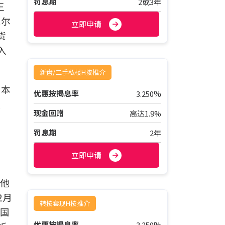
罚息期
2或3年
王
威尔
立即申请
货
入
新盘/二手私楼H按推介
成本
%
优惠按揭息率
3.250
改
现金回赠
高达1.9%
罚息期
2年
立即申请
其他
2月
转按套现H按推介
美国
%
优惠按揭息率
3.250