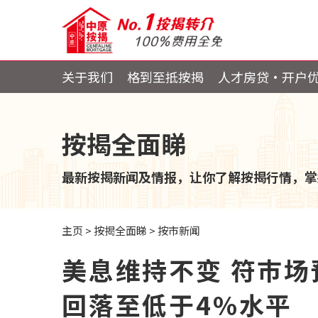
关于我们
格到至抵按揭
人才房贷・开户
按揭全面睇
最新按揭新闻及情报，让你了解按揭行情，掌
主页
>
按揭全面睇
>
按市新闻
美息维持不变 符巿场
回落至低于4%水平