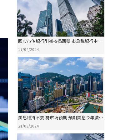
回应市传银行削减按揭回赠 市急弹银行审批
塞车
17/04/2024
美息维持不变 符巿场预期 预期美息今年减
0.75%
21/03/2024