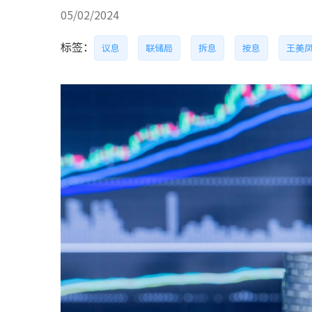
05/02/2024
标签：
议息
联储局
拆息
按息
王美