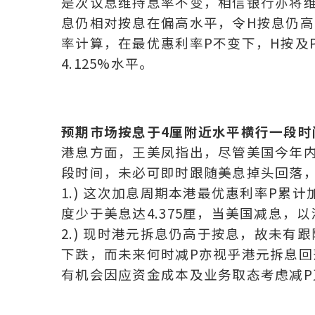
是次议息维持息率不变，相信银行亦将
息仍相对按息在偏高水平，令H按息仍高
率计算，在最优惠利率P不变下，H按及
4.125%水平。
预期市场按息于4厘附近水平横行一段时
港息方面，王美凤指出，尽管美国今年
段时间，未必可即时跟随美息掉头回落
1.) 这次加息周期本港最优惠利率P累计加
度少于美息达4.375厘，当美国减息，
2.) 现时港元拆息仍高于按息，故未
下跌，而未来何时减P亦视乎港元拆息
有机会因应资金成本及业务取态考虑减P