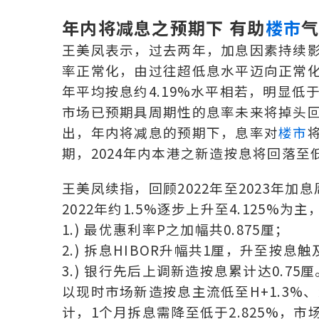
年内将减息之预期下 有助
楼市
王美凤表示，过去两年，加息因素持续
率正常化，由过往超低息水平迈向正常化息
年平均按息约4.19%水平相若，明显低
市场已预期具周期性的息率未来将掉头
出，年内将减息的预期下，息率对
楼市
期，2024年内本港之新造按息将回落至
王美凤续指，回顾2022年至2023年
2022年约1.5%逐步上升至4.125%
1.) 最优惠利率P之加幅共0.875厘；
2.) 拆息HIBOR升幅共1厘，升至按
3.) 银行先后上调新造按息累计达0.75厘
以现时市场新造按息主流低至H+1.3%、封顶息率P
计，1个月拆息需降至低于2.825%，