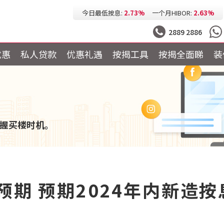
今日最低按息:
2.73%
一个月HIBOR:
2.63%
今日最低P按:
3.25%
今日最低H按:
3.25%
2889 2886
优惠
私人贷款
优惠礼遇
按揭工具
按揭全面睇
装
握买楼时机。
预期 预期2024年内新造按