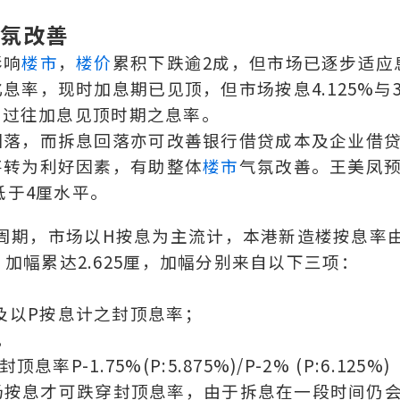
气氛改善
影响
楼市
，
楼价
累积下跌逾2成，但市场已逐步适应
率，现时加息期已见顶，但市场按息4.125%与3
于过往加息见顶时期之息率。
回落，而拆息回落亦可改善银行借贷成本及企业借
将转为利好因素，有助整体
楼市
气氛改善。王美凤
低于4厘水平。
加息周期，市场以H按息为主流计，本港新造楼按息率
为主，加幅累达2.625厘，加幅分别来自以下三项：
息触及以P按息计之封顶息率；
。
-1.75%(P:5.875%)/P-2% (P:6.125%)
市场按息才可跌穿封顶息率，由于拆息在一段时间仍