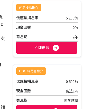
内房按揭推介
息
%
优惠按揭息率
5.250
0
现金回赠
0%
罚息期
2年
贷支
预
立即申请
由
H+0.6零罚息推介
%
优惠按揭息率
0.600
现金回赠
高达1%
罚息期
零罚息期
会维