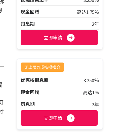
拆
息
现金回赠
高达1.75%
罚息期
2年
立即申请
一
无上限九成按揭推介
%
优惠按揭息率
3.250
幅
现金回赠
高达1%
可
罚息期
2年
才
立即申请