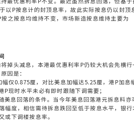
维持最优惠利率P不变。最近虽然拆息回落，但基于
于以P按息计的封顶息率，故此实际按息仍以封顶
P按之按息均维持不变，市场新造按息维持主要为
间
内将掉头减息，本港最优惠利率P仍较大机会先横行
，原因是：
幅仅0.875厘，对比美息加幅达5.25厘，港P加息
以港P现时水平未必有即时跟随下调需要；
有跟随美息回落的条件。当今年美息回落港元拆息料亦
回落幅度，相信需待拆息跌回至低于按息水平，银行
又或下调楼按息率。