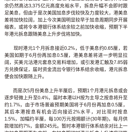
余仍然高达3,375亿元高度充裕水平，拆息升幅不会即时跟
印花税计算
足美息，但由于是次美国加息步伐较快及力度较大，港美息
差将加快拉阔，加上今次美国明显较早于加息周期同步开展
免费物业估价
缩表，或将令本港银行体系结余较之前加快收缩，预期下半
年港元拆息跟随美息上升步伐将加快。
下载中心
现时港元1个月拆息接近0.2%，低于美息约0.65厘，若
按揭全面睇
美国如期于6月份再加息0.5厘，港美息差将进一步明显拉
阔，买美元沽港元套息交易料增加，或引发港汇触及7.85弱
新闻/研究
方兑换保证，届时资金流出令银行体系结余收缩，港元拆息
便会加快跟随上升。
公司动态
而是次5月份美息上升半厘后，预期1个月港元拆息或会
按市新闻
逐步轻微上升至0.4%，届时本港以H按为主导之按息将升至
约1.7%，由于市场普遍预期美国将于6月份再加息0.5厘，
统计数据库
其后本港按息有机会迈向接近2%水平，对比现时按息
1.5%，加幅约半厘，每100万元按揭额计(30年期)，每月供
按揭快趣智识
款增加约7%，金额245元。暂时本港银行体系结余对比上一