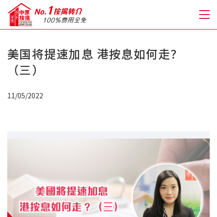
美国将提速加息 港按息如何走？
关于我们
（三）
格到至抵按揭
11/05/2022
人才房贷・开户优惠
免费房贷转介服务
免费开户转介服务
私人贷款
优惠礼遇