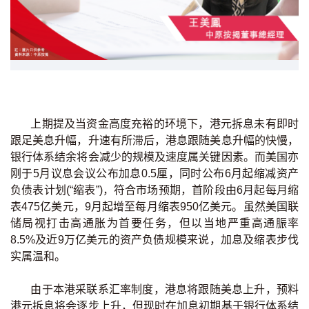
新盘优越按揭优惠
中原按揭标签优惠
推荐齐齐友赏
按揭工具
上期提及当资金高度充裕的环境下，港元拆息未有即时
跟足美息升幅，升速有所滞后，港息跟随美息升幅的快慢，
按揭计算
银行体系结余将会减少的规模及速度属关键因素。而美国亦
刚于5月议息会议公布加息0.5厘，同时公布6月起缩减资产
转按计算
负债表计划(“缩表”)，符合市场预期，首阶段由6月起每月缩
表475亿美元，9月起增至每月缩表950亿美元。虽然美国联
置业预算
储局视打击高通胀为首要任务，但以当地严重高通脤率
8.5%及近9万亿美元的资产负债规模来说，加息及缩表步伐
供款年期计算
实属温和。
工商铺按揭计算
由于本港采联系汇率制度，港息将跟随美息上升，预料
港元拆息将会逐步上升，但现时在加息初期基于银行体系结