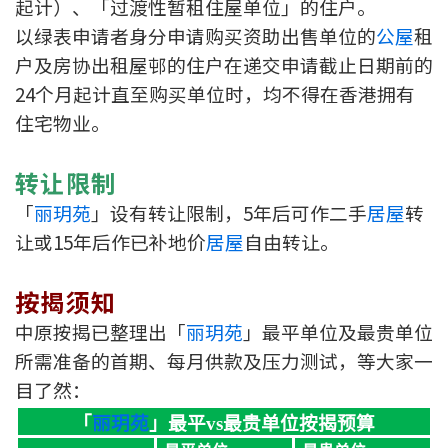
起计）、「过渡性暂租住屋单位」的住户。
以绿表申请者身分申请购买资助出售单位的
公屋
租
户及房协出租屋邨的住户在递交申请截止日期前的
24个月起计直至购买单位时，均不得在香港拥有
住宅物业。
转让限制
「
丽玥苑
」设有转让限制，5年后可作二手
居屋
转
让或15年后作已补地价
居屋
自由转让。
按揭须知
中原按揭已整理出「
丽玥苑
」最平单位及最贵单位
所需准备的首期、每月供款及压力测试，等大家一
目了然：
「
丽玥苑
」最平vs最贵单位按揭预算