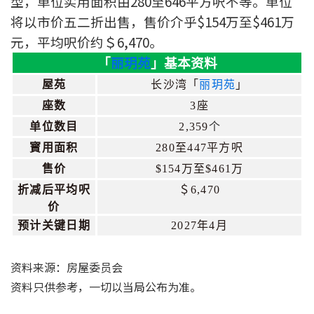
型，单位实用面积由280至646平方呎不等。单位
按揭智库
将以市价五二折出售，售价介乎$154万至$461万
元，平均呎价约＄6,470。
楼按专栏
「
丽玥苑
」基本资料
屋苑
长沙湾「
丽玥苑
」
按揭百科
座数
3
座
实时银行资讯
单位数目
2,359
个
寳用面积
280
至447平方呎
装修·保险优惠
售价
$154
万至$461万
免费装修转介服务
折减后平均呎
＄6,470
价
装修设计专栏
预计关键日期
2027
年4月
火险、家居、宠物保险
资料来源：房屋委员会
资料只供参考，一切以当局公布为准。
保险资讯专栏