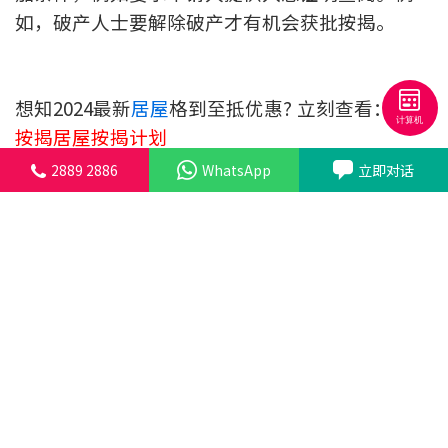
如，破产人士要解除破产才有机会获批按揭。
想知2024最新
居屋
格到至抵优惠? 立刻查看：
中原
按揭居屋按揭计划
如需进一步了解详情，欢迎与我们的专业
按揭顾问
2889 2886
WhatsApp
立即对话
联络。
中原按揭客户服务热线 2889 2886 | Whatsapp
9228 2138
线上-立即对话
最新
绿置居2025:
【绿置居2025懒人
包】拆解九龙湾宏致苑笋盘
标签：