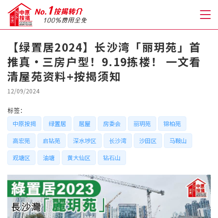
【绿置居2024】长沙湾「丽玥苑」首
推真‧三房户型！9.19拣楼！ 一文看
关于我们
清屋苑资料+按揭须知
格到至抵按揭
12/09/2024
标签：
人才房贷・开户优惠
中原按揭
绿置居
居屋
房委会
丽玥苑
锦柏苑
免费房贷转介服务
高宏苑
启钻苑
深水埗区
长沙湾
沙田区
马鞍山
观塘区
油塘
黄大仙区
钻石山
免费开户转介服务
私人贷款
优惠礼遇