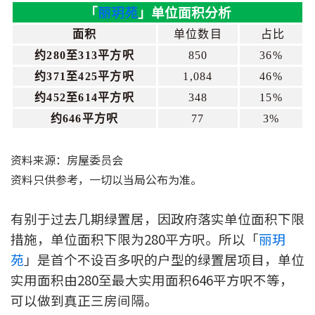
「
丽玥苑
」单位面积分析
联络我们
面积
单位数目
占比
联络方式
约280至313平方呎
850
36%
约371至425平方呎
1,084
46%
网上申请按揭转介
约452至614平方呎
348
15%
条款及细则
约646平方呎
77
3%
私隐政策
资料来源：房屋委员会
资料只供参考，一切以当局公布为准。
繁
有别于过去几期绿置居，因政府落实单位面积下限
本网页所提供资料仅作参考用途。
措施，单位面积下限为280平方呎。所以「
丽玥
若因错漏而引致任何不便或损失，中原按揭概不负责。
本网站采用无障碍网页设计，如有任何问题，可查询：
苑
」是首个不设百多呎的户型的绿置居项目，单位
2889 2886 / cmb@mail.centanet.com
实用面积由280至最大实用面积646平方呎不等，
中原地产
|
网上搵楼
|
中原工商铺
可以做到真正三房间隔。
© 2026 中原按揭经纪有限公司 Centaline Mortgage Broker Limited 版权所有