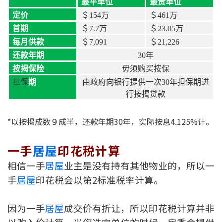
最平单位
最贵单位
定价
＄
154
万
＄
461
万
首期
＄
7.7
万
＄
23.05
万
每月供款
＄
7,091
＄
21,226
还款年期
30
年
按揭保险
毋须购买按保
担保
期
由政府向银行提供一次
30
年担保期进
行按揭贷款
*以按揭成数９成半，还款年期30年，实际按息4.125%计。
一手
居屋
印花税计算
相信一手
居屋
业主是没有持有其他物业的，所以一
手
居屋
印花税会以第2标准税率计算。
因为一手
居屋
成交价有折让，所以印花税计算并非