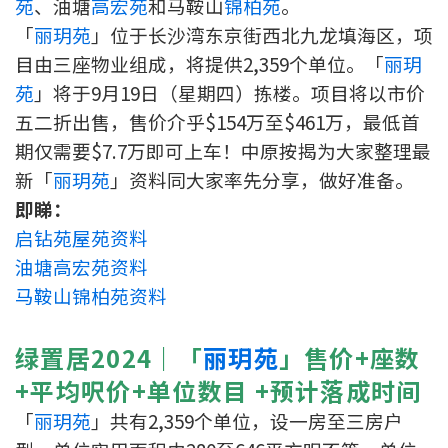
苑
、油塘
高宏苑
和马鞍山
锦柏苑
。
印花税计算
「
丽玥苑
」位于长沙湾东京街西北九龙填海区，项
目由三座物业组成，将提供2,359个单位。「
丽玥
免费物业估价
苑
」将于9月19日（星期四）拣楼。项目将以市价
五二折出售，售价介乎$154万至$461万，最低首
下载中心
期仅需要$7.7万即可上车！中原按揭为大家整理最
新「
丽玥苑
」资料同大家率先分享，做好准备。
按揭全面睇
即睇：
新闻/研究
启钻苑屋苑资料
油塘高宏苑资料
公司动态
马鞍山锦柏苑资料
按市新闻
绿置居2024｜「
丽玥苑
」售价+座数
统计数据库
+平均呎价+单位数目 +预计落成时间
「
丽玥苑
」共有2,359个单位，设一房至三房户
按揭快趣智识