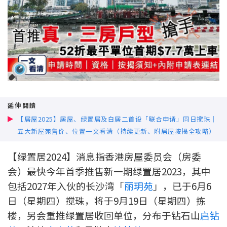
新盘优越按揭优惠
中原按揭标签优惠
推荐齐齐友赏
按揭工具
延伸閱讀
按揭计算
【居屋2025】居屋、绿置居及白居二首设「联合申请」同日搅珠｜
五大新屋苑售价、位置一文看清（持续更新、附居屋按揭全攻略）
转按计算
【绿置居2024】消息指香港房屋委员会（房委
置业预算
会）最快今年首季推售新一期绿置居2023，其中
包括2027年入伙的长沙湾「
丽玥苑
」
，已于6月6
供款年期计算
日（星期四）搅珠，将于9月19日（星期四）拣
工商铺按揭计算
楼，
另会重推绿置居收回单位，分布于钻石山
启钻