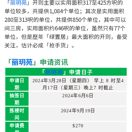
「
丽玥苑
」开则主要以实用面积317至425方呎的
条款及细则
私隐政策声明
|
单位较多，共提供1,084个单位；其次是实用面积
280至313呎的单位，共提供850个单位，其中可以
间三房，实用面积约646呎的单位，虽然只有77个
单位，但是歴年「绿置居」最大面积的开则，备受
关注，估计必成「抢手货」。
「
丽玥苑
」申请资讯
「
丽玥苑
」申请日子
申请日
2024
年3月28日（星期四） 早上 8 时至4
期
月17日（星期三）晚上7 时截止
抽签日
2024
年6月6日
期
拣楼时
2024
年9月19日
间
申请费
$270