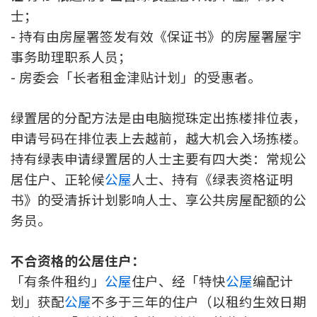
士；
- 持有由房屋署签发有效《保证书》的房屋署屋宇
事务助理职系人员；
- 房委会「长者租金津贴计划」的受惠者。
绿置居的分配方法是由电脑搅珠定出拣楼排位表，
申请号码在排位表上去越前，越大机会入场拣楼。
持有绿表申请绿置居的人士主要有四大类：常规公
居住户、正轮候
公屋
人士、持有《绿表资格证明
书》的受清拆计划影响人士、享公共房屋配额的公
务员。
不合资格的公居住户：
「有条件租约」
公屋
住户、经「特快
公屋
编配计
划」获配
公屋
不多于三年的住户（以租约生效日期