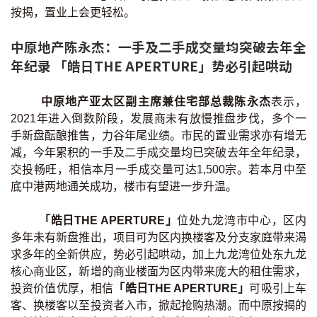
按揭，置业上会更轻松。
中原地产陈永杰：一手及二手成交量均突破去年全
年纪录 「皓日THE APERTURE」势必引起哄动
中原地产亚太区副主席兼住宅部总裁陈永杰
表示，
2021年进入倒数阶段，发展商未有放慢推盘步伐，多个一
手新盘酝酿推售，力谷年尾业绩。市民的置业需求亦有增无
减，今年累积的一手及二手成交量均已突破去年全年纪录，
交投畅旺，相信本月一手成交量可达1,500宗。若本月中至
底中港两地通关成功，楼市有望进一步升温。
「皓日THE APERTURE」
位处九龙湾市中心，区内
多年未有新盘推出，项目可为区内换楼客及分支家庭带来渴
求多年的全新供应，势必引起哄动，加上九龙湾位处东九龙
核心商业区，新增的商业楼面为区内带来庞大的租住需求，
投资价值优厚，相信
「皓日THE APERTURE」
可吸引上车
客、换楼客以至投资者入市，掀起抢购热潮。而中原按揭的