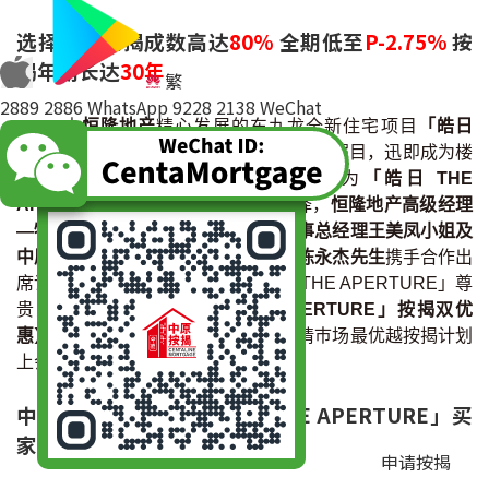
选择二：按揭成数高达
80%
全期低至
P-2.75%
按
揭年期长达
30年
繁
2889 2886
WhatsApp 9228 2138
WeChat
由
恒隆地产
精心发展的东九龙全新住宅项目
「皓日
THE APERTURE」
，登场以来备受市场瞩目，迅即成为楼
巿焦点。
中原地产及中原按揭
特别为
「皓日 THE
APERTURE」
客户呈献更多按揭选择，
恒隆地产高级经理
—物业销售彭颂欣小姐、中原按揭董事总经理王美凤小姐及
中原地产亚太区副主席兼住宅部总裁陈永杰先生
携手合作出
席记者会，由中原按揭公布为「皓日 THE APERTURE」尊
贵买家特设全新【
「皓日 THE APERTURE」按揭双优
惠
】，让尊贵客户可透过
中原按揭
申请巿场最优越按揭计划
上会。
中原按揭王美凤： 「皓日 THE APERTURE」买
家尽享最优越按揭配套
申请按揭