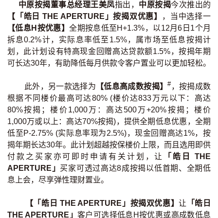
中原按揭董事总经理王美凤
指出，
中原按揭
今次推出的
【「皓日 THE APERTURE」按揭双优惠】
，当中选择一
【低息H按优惠】
全期按息低至H+1.3%，以12月6日1个月
拆息0.2%计，实际息率低至1.5%，属市场至低息按揭计
划，此计划设有特高现金回赠高达贷款额1.5%，按揭年期
可长达30年，有助降低每月供款令客户置业可以更加轻松。
#
此外，另一款选择为
【低息高成数按揭】
，按揭成数
根据不同楼价最高可达80% (楼价达833万元以下：高达
80%按揭；楼价1,000万：高达500万+20%按揭；楼价
1,000万或以上：高达70%按揭)，提供全期低息优惠，全期
低至P-2.75% (实际息率现为2.5%)，现金回赠高达1%，按
揭年期长达30年。此计划超越按保楼价上限，而且选用即供
付款之买家亦可即时申请有关计划，让
「皓日 THE
APERTURE」
买家可透过高达8成按揭以低首期、全期低
息上会，尽享弹性理财置业。
【「皓日 THE APERTURE」按揭双优惠】
让
「皓日
THE APERTURE」
客户可选择低息H按优惠或高成数低息