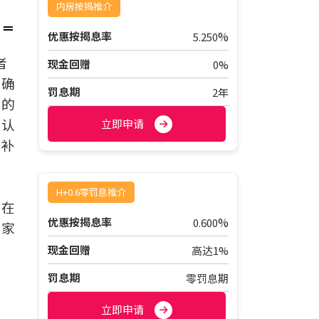
内房按揭推介
＝＝
%
优惠按揭息率
5.250
者
现金回赠
0%
封确
罚息期
2年
场的
确认
立即申请
付补
H+0.6零罚息推介
人在
%
优惠按揭息率
0.600
的家
，
现金回赠
高达1%
罚息期
零罚息期
立即申请