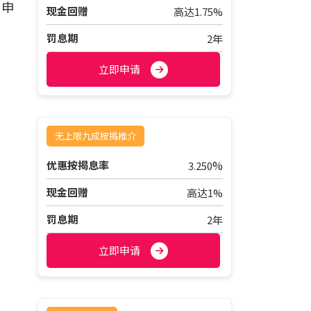
列申
现金回赠
高达1.75%
罚息期
2年
立即申请
无上限九成按揭推介
%
优惠按揭息率
3.250
现金回赠
高达1%
罚息期
2年
立即申请