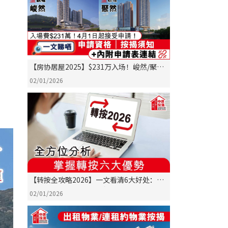
【房协居屋2025】$231万入场！峻然/聚然
申请懒人包：一文看清资格、拣楼、9成按
02/01/2026
揭
【转按全攻略2026】一文看清6大好处：尽
赚回赠、轻松套现悭高息
02/01/2026