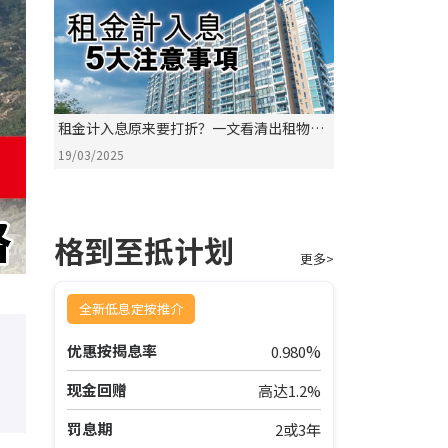
租金计入息原来要打折？一文看清出租物业
按揭5大关键
19/03/2025
格到至抵计划
更多>
全新低息定按推介
%
优惠按揭息率
0.980
现金回赠
高达1.2%
罚息期
2或3年