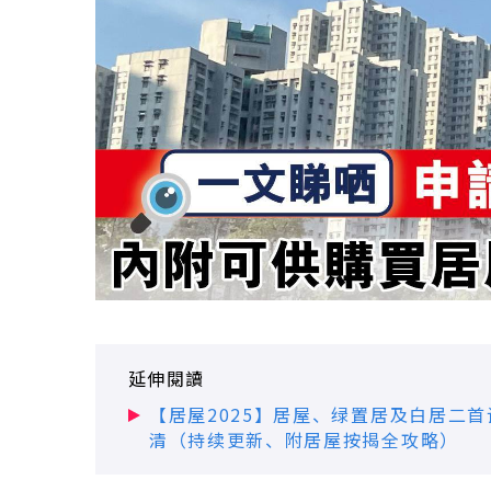
延伸閱讀
【居屋2025】居屋、绿置居及白居二
清（持续更新、附居屋按揭全攻略）