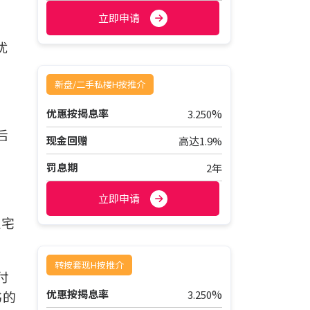
立即申请
优
新盘/二手私楼H按推介
%
优惠按揭息率
3.250
后
现金回赠
高达1.9%
罚息期
2年
立即申请
住宅
转按套现H按推介
付
%
优惠按揭息率
3.250
书的