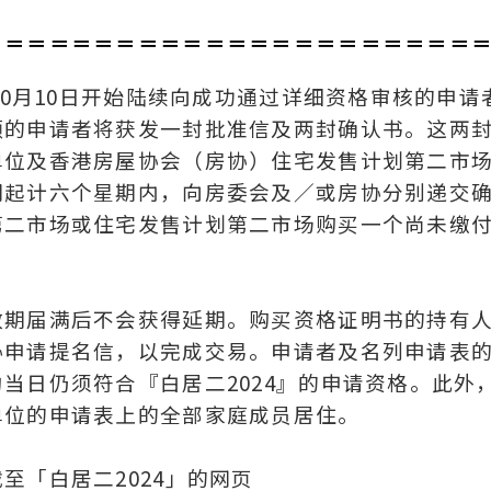
＝＝＝＝＝＝＝＝＝＝＝＝＝＝＝＝＝＝＝＝＝＝
10月10日开始陆续向成功通过详细资格审核的申请
额的申请者将获发一封批准信及两封确认书。这两
单位及香港房屋协会（房协）住宅发售计划第二市
期起计六个星期内，向房委会及／或房协分别递交
第二市场或住宅发售计划第二市场购买一个尚未缴
效期届满后不会获得延期。购买资格证明书的持有
协申请提名信，以完成交易。申请者及名列申请表
当日仍须符合『白居二2024』的申请资格。此外
单位的申请表上的全部家庭成员居住。
至「白居二2024」的网页