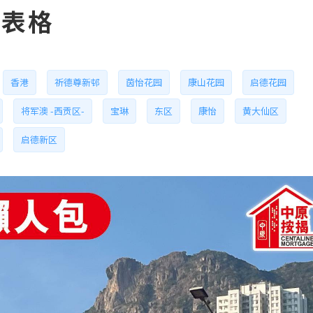
请表格
香港
祈德尊新邨
茵怡花园
康山花园
启德花园
将军澳 -西贡区-
宝琳
东区
康怡
黄大仙区
启德新区