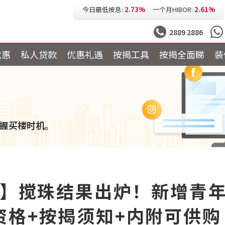
今日最低P按:
3.25%
今日最低H按:
3.25%
2889 2886
优惠
私人贷款
优惠礼遇
按揭工具
按揭全面睇
装
握买楼时机。
包】搅珠结果出炉！新增青
资格+按揭须知+内附可供购