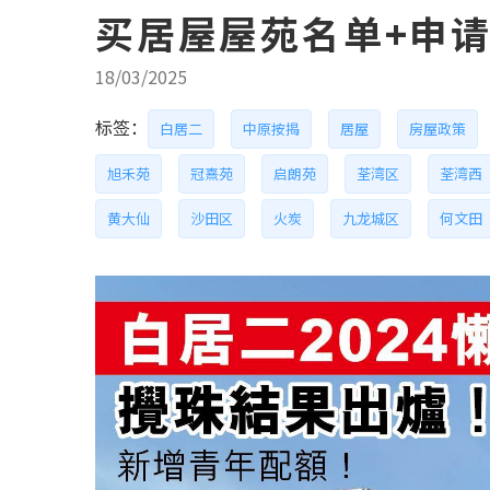
买居屋屋苑名单+申
18/03/2025
标签：
白居二
中原按揭
居屋
房屋政策
旭禾苑
冠熹苑
启朗苑
荃湾区
荃湾西
黄大仙
沙田区
火炭
九龙城区
何文田