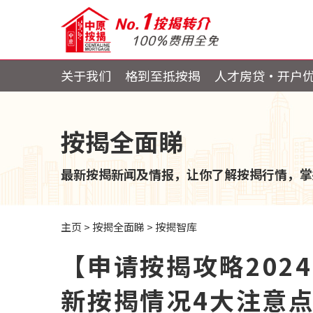
关于我们
格到至抵按揭
人才房贷・开户
按揭全面睇
最新按揭新闻及情报，让你了解按揭行情，掌
主页
>
按揭全面睇
>
按揭智库
【申请按揭攻略202
新按揭情况4大注意