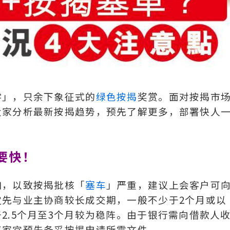
零」，只余下象征式的
绿色按揭
奖赏。面对按揭市
大家分析最新按揭趋势，预先了解更多，部署快人
要快！
加，以致按揭批核「
塞车
」严重，建议上会客户可
先与业主协商较长成交期，一般不少于2个月或以
2.5个月至3个月较为稳阵。由于银行需向借款人
买家宜预先备妥按揭申请所需文件。