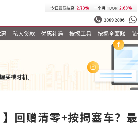
今日最低按息:
2.73%
一个月HIBOR:
2.63%
今日最低P按:
3.25%
今日最低H按:
3.25%
2889 2886
优惠
私人贷款
优惠礼遇
按揭工具
按揭全面睇
装
握买楼时机。
4 】回赠清零+按揭塞车？
点