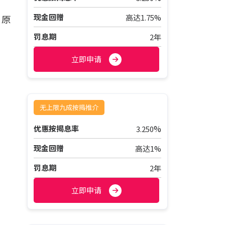
现金回赠
高达1.75%
中原
罚息期
2年
立即申请
无上限九成按揭推介
%
优惠按揭息率
3.250
现金回赠
高达1%
罚息期
2年
立即申请