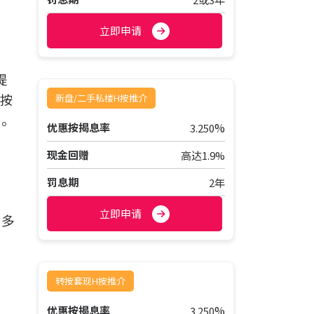
立即申请
提
的按
新盘/二手私楼H按推介
讯。
%
优惠按揭息率
3.250
现金回赠
高达1.9%
罚息期
2年
按
立即申请
可多
转按套现H按推介
%
优惠按揭息率
3.250