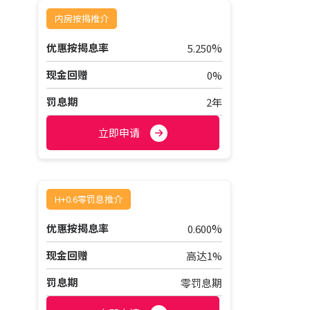
内房按揭推介
%
优惠按揭息率
5.250
现金回赠
0%
罚息期
2年
立即申请
H+0.6零罚息推介
%
优惠按揭息率
0.600
现金回赠
高达1%
罚息期
零罚息期