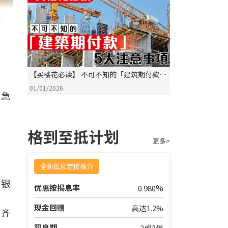
【买楼花必读】 不可不知的「建筑期付款」
5大注意事项！
01/01/2026
场急
一
格到至抵计划
更多>
全新低息定按推介
向银
%
优惠按揭息率
0.980
现金回赠
高达1.2%
收齐
罚息期
2或3年