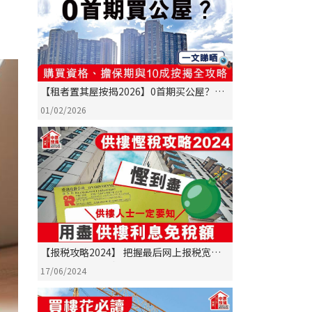
【租者置其屋按揭2026】0首期买公屋？购
买资格、担保期与10成按揭全攻略
01/02/2026
【报税攻略2024】 把握最后网上报税宽限
期！用尽供楼利息扣税额 悭税悭到尽！
17/06/2024