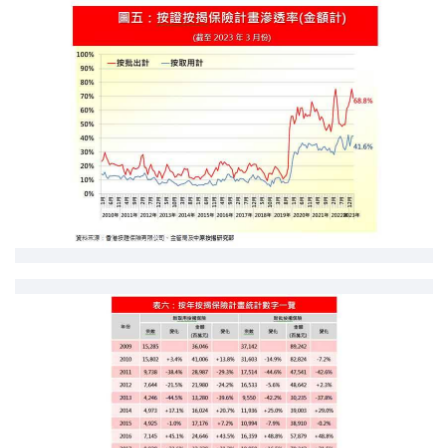
联络我们
联络方式
网上申请按揭转介
条款及细则
私隐政策
繁
本网页所提供资料仅作参考用途。
若因错漏而引致任何不便或损失，中原按揭概不负责。
本网站采用无障碍网页设计，如有任何问题，可查询：
2889 2886 / cmb@mail.centanet.com
中原地产
|
网上搵楼
|
中原工商铺
© 2026 中原按揭经纪有限公司 Centaline Mortgage Broker Limited 版权所有