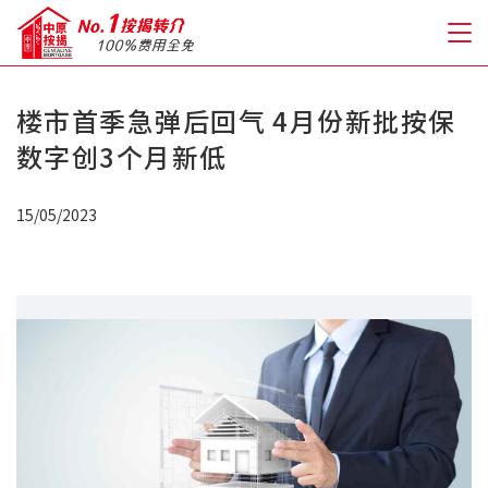
楼市首季急弹后回气 4月份新批按保
关于我们
数字创3个月新低
格到至抵按揭
15/05/2023
人才房贷・开户优惠
免费房贷转介服务
免费开户转介服务
私人贷款
优惠礼遇