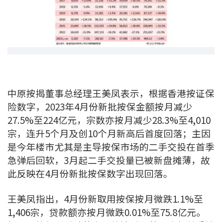
条款及细则
私隐政策声明
|
中原按揭董事总经理王美凤表示，根据香港按证保
险数字，2023年4月份新批按保金额按月减少
27.5%至224亿元，宗数亦按月减少28.3%至4,010
宗，连升5个月及创10个月新高后首度回落；主因
是今年楼市尤其是主导按保市场的二手交投在首季
急弹后回软，3月起二手交投量已被新盘摊薄，故
此反映在4月份新批按保数字出现回落。
王美凤指出，4月份新取用按保按月微跌1.1%至
1,406宗，贷款额亦按月微跌0.01%至75.8亿元。