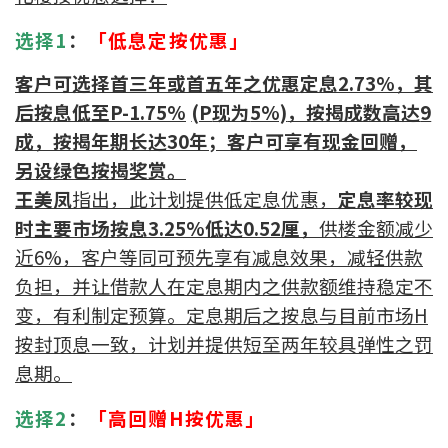
按揭智库
选择1
：
「低息定按优惠」
楼按专栏
客户可选择
首三年或首五年之优惠定息
2.73%
，其
后按息低至
P-1.
7
5%
(P
现为
5%)
，按揭成数高达
9
按揭百科
成，按揭年期长达
3
0
年；客户可享有现金回赠，
另设
绿色按揭奖赏。
实时银行资讯
王美凤
指出，此计划提供低定息优惠，
定息率较
现
时
主要市场按息
3.25%
低达0.52厘，
供楼金额减少
装修·保险优惠
近
6
%
，客户等同可预先
享有减息效果
，减轻供款
免费装修转介服务
负担，并让借款人在定息期内之供款额维持稳定不
变，有利制定预算。定息期后之按息与目前市场
H
装修设计专栏
按封顶息一致，计划并提供短至两年较具弹性之罚
火险、家居、宠物保险
息期。
选择2
：
「
高回赠
H
按优惠
」
保险资讯专栏