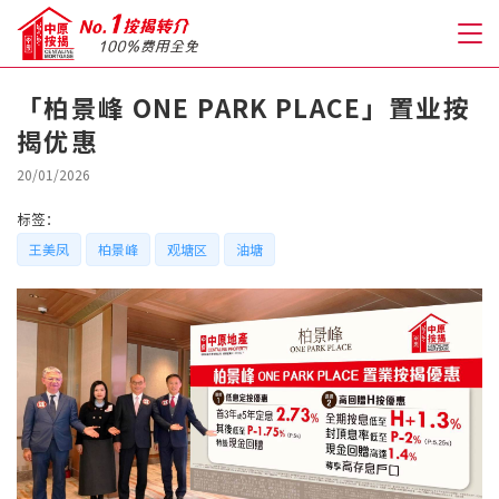
「柏景峰 ONE PARK PLACE」置业按
揭优惠
关于我们
20/01/2026
格到至抵按揭
标签：
王美凤
柏景峰
观塘区
油塘
人才房贷・开户优惠
免费房贷转介服务
免费开户转介服务
私人贷款
优惠礼遇