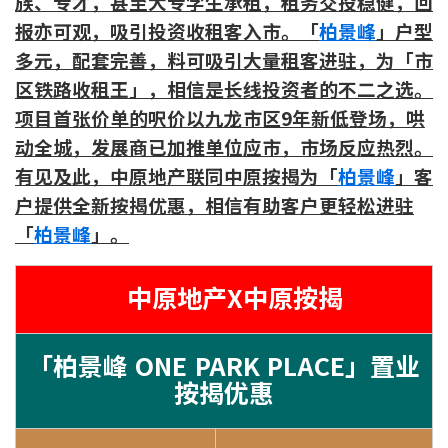
族、专才，甚至大专学生承租，租务交投稳健，回
报亦可观，吸引投资收租客入市。「
柏景峰
」户型
多元，配套完善，料可吸引大量租客进驻，为「市
区铁路收租王」，相信是长线投资者的不二之选。
项目首张价单的呎价以九龙市区9年新低登场，哄
动全城，发展商已加推单位应市，市场反应热烈。
有见及此，中原地产联同中原按揭为「
柏景峰
」客
户提供全新按揭优惠，相信有助客户更轻松进驻
「
柏景峰
」。
中原地产X中原按揭
「柏景峰 ONE PARK PLACE」置业
按揭优惠