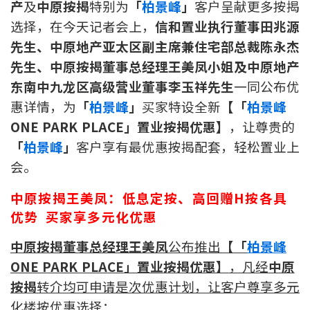
产
及
中原按揭
特别为
「
柏景峰
」
客户呈献更多按揭
印花税计算
选择，在今天记者会上，
信和置业执行董事田兆源
先生、中原地产亚太区副主席兼住宅部总裁陈永杰
免费物业估价
先生、中原按揭董事总经理王美凤小姐及中原地产
东南中九龙区高级营业董事李玉祥先生
一同公布优
下载中心
惠详情，为
「
柏景峰
」
买家特设全新
【「
柏景峰
按揭全面睇
ONE PARK PLACE」置业按揭优惠】
，让尊贵的
「
柏景峰
」
客户享有最优惠按揭配套，轻松置业上
新闻/研究
会。
公司动态
中原按揭王美凤：
低息定按、高回赠
H
按各具
优势
买家享多元化优惠
按市新闻
中原按揭董事总经理王美凤
公布推出
【「
柏景峰
统计数据库
ONE PARK PLACE
」置业按揭优惠】
，凡经
中原
按揭
转介均可申请是次优惠计划，让客户尊享多元
按揭快趣智识
化楼按优惠选择：