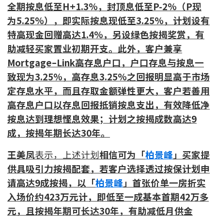
全期按息低至H+1.3%，封顶息低至P-2%（P现
联络我们
为5.25%），即实际按息现低至3.25%，计划设有
联络方式
特高现金回赠高达1.4%，另设绿色按揭奖赏，有
助减轻买家置业初期开支。此外，客户兼享
网上申请按揭转介
Mortgage–Link高存息户口，户口存息与按息一
致现为3.25%，高存息3.25%之回报明显高于市场
条款及细则
定存息水平，而且存取金额弹性更大，客户若善用
高存息户口以存息回报抵销按息支出，有效降低净
私隐政策
按息达到理想悭息效果；计划之
按揭成数高达
9
成，按揭年期长达
3
0
年
。
繁
王美凤
表示，
上述计划
相信可为「
柏景峰
」买家提
本网页所提供资料仅作参考用途。
若因错漏而引致任何不便或损失，中原按揭概不负责。
供具吸引力按揭配套，若客户选择透过按保计划申
本网站采用无障碍网页设计，如有任何问题，可查询：
请高达9成按揭，以「
柏景峰
」首张价单一房折实
2889 2886 / cmb@mail.centanet.com
入场价约423万元计，即低至一成基本首期42万多
中原地产
|
网上搵楼
|
中原工商铺
元，且按揭年期可长达30年，有助减低月供金
© 2026 中原按揭经纪有限公司 Centaline Mortgage Broker Limited 版权所有