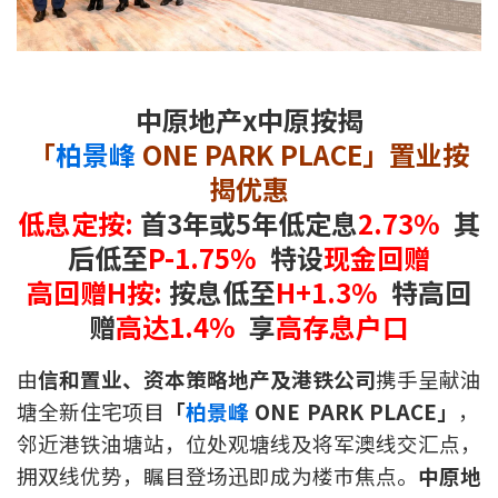
新盘优越按揭优惠
中原按揭标签优惠
中原地产x中原按揭
推荐齐齐友赏
「
柏景峰
ONE PARK PLACE」置业按
揭优惠
按揭工具
低息定按
:
首3年或5年低定息
2.73%
其
按揭计算
后
低至
P-1.75%
特设
现金回赠
高回赠
H
按
:
按息
低至
H+1.3%
特高回
转按计算
赠
高达1.4%
享
高存息户口
置业预算
由
信和置业、资本策略地产及港铁公司
携手呈献油
塘全新住宅项目
「
柏景峰
ONE PARK PLACE」
，
供款年期计算
邻近港铁油塘站，位处观塘线及将军澳线交汇点，
工商铺按揭计算
拥双线优势，瞩目登场迅即成为楼巿焦点。
中原地