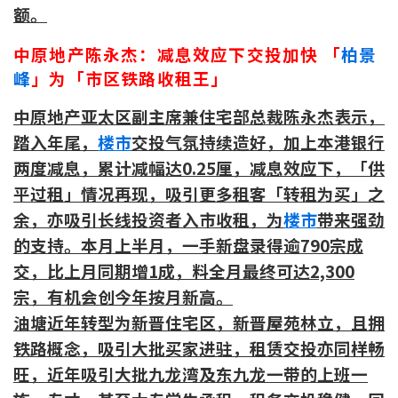
条款及细则
私隐政策声明
额。
|
中原地产陈永杰：减息效应下交投加快 「
柏景
峰
」为「市区铁路收租王」
中原地产亚太区副主席兼住宅部总裁陈永杰表示，
踏入年尾，
楼市
交投气氛持续造好，加上本港银行
两度减息，累计减幅达0.25厘，减息效应下，「供
平过租」情况再现，吸引更多租客「转租为买」之
余，亦吸引长线投资者入市收租，为
楼市
带来强劲
的支持。本月上半月，一手新盘录得逾790宗成
交，比上月同期增1成，料全月最终可达2,300
宗，有机会创今年按月新高。
油塘近年转型为新晋住宅区，新晋屋苑林立，且拥
铁路概念，吸引大批买家进驻，租赁交投亦同样畅
旺，近年吸引大批九龙湾及东九龙一带的上班一