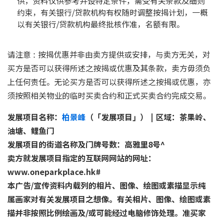
供，资料仅供参考并设特定条件，需受有关条款及细则
约束，有关银行/贷款机构有权随时调整按揭计划，一概
以有关银行/贷款机构最终批核作准，名额有限。
请注意 : 按揭优惠并非由卖方提供或安排，与卖方无关，对
买方是否可以获得所述之按揭或优惠及其条款，卖方毋须负
上任何责任。无论买方是否可以获得所述之按揭或优惠，亦
须按照相关物业的临时买卖合约和正式买卖合约完成交易。
发展项目名称：
柏景峰
（「发展项目」） | 区域：茶果岭、
油塘、鲤鱼门
发展项目的街道名称及门牌号数：高雅里8号^
卖方就发展项目指定的互联网网站的网址：
www.oneparkplace.hk#
本广告/宣传资料内载列的相片、图像、绘图或素描显示纯
属画家对有关发展项目之想像。有关相片、图像、绘图或素
描并非按照比例绘画及/或可能经过电脑修饰处理。准买家