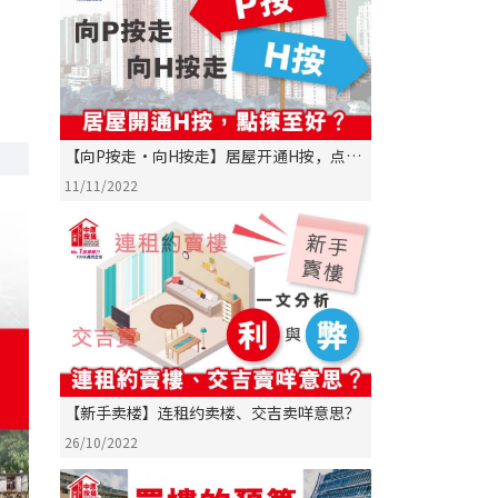
【向P按走•向H按走】居屋开通H按，点拣
至好？
11/11/2022
【新手卖楼】连租约卖楼、交吉卖咩意思？
26/10/2022