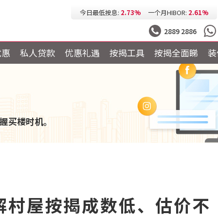
今日最低按息:
2.73%
一个月HIBOR:
2.61%
今日最低P按:
3.25%
今日最低H按:
3.25%
2889 2886
优惠
私人贷款
优惠礼遇
按揭工具
按揭全面睇
装
握买楼时机。
解村屋按揭成数低、估价不