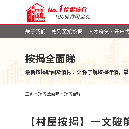
关于我们
格到至抵按揭
人才房贷・开户
按揭全面睇
最新按揭新闻及情报，让你了解按揭行情，掌
主页
>
按揭全面睇
>
按揭智库
【村屋按揭】一文破