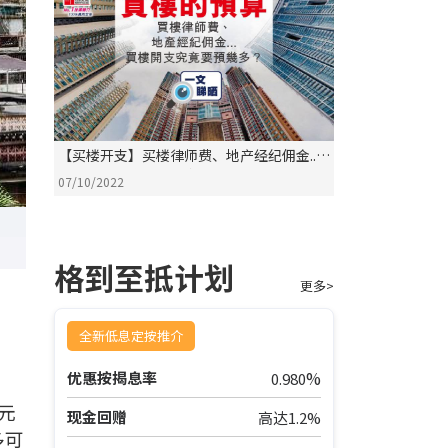
【买楼开支】买楼律师费、地产经纪佣金...
买楼开支究竟要预几多？
07/10/2022
格到至抵计划
更多>
？
全新低息定按推介
%
优惠按揭息率
0.980
元
现金回赠
高达1.2%
多可