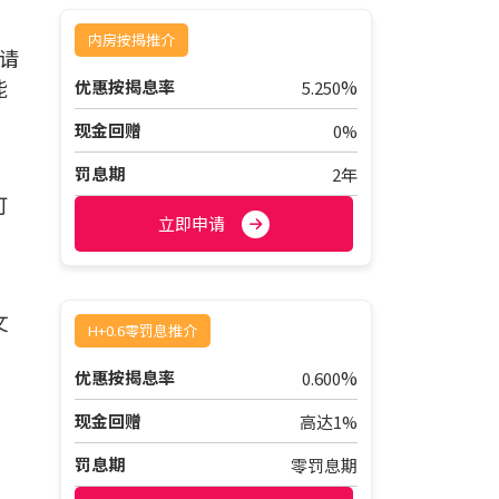
内房按揭推介
请
能
%
优惠按揭息率
5.250
现金回赠
0%
罚息期
2年
可
立即申请
文
H+0.6零罚息推介
%
优惠按揭息率
0.600
现金回赠
高达1%
，
罚息期
零罚息期