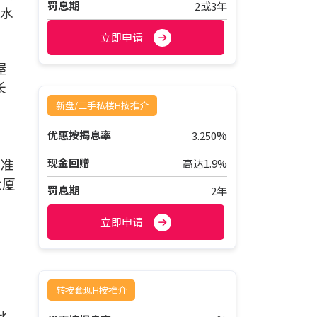
罚息期
2或3年
价水
立即申请
屋
长
新盘/二手私楼H按推介
%
优惠按揭息率
3.250
基准
现金回赠
高达1.9%
大厦
罚息期
2年
立即申请
转按套现H按推介
，
批