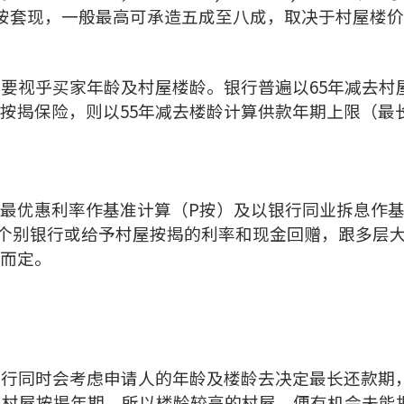
重按套现，一般最高可承造五成至八成，取决于村屋楼
但要视乎买家年龄及村屋楼龄。银行普遍以65年减去村
按揭保险，则以55年减去楼龄计算供款年期上限（最
最优惠利率作基准计算（P按）及以银行同业拆息作
个别银行或给予村屋按揭的利率和现金回赠，跟多层
而定。
银行同时会考虑申请人的年龄及楼龄去决定最长还款期
计出村屋按揭年期，所以楼龄较高的村屋，便有机会未能