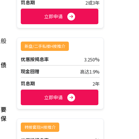
罚息期
2或3年
立即申请
一般
新盘/二手私楼H按推介
%
优惠按揭息率
3.250
为债
现金回赠
高达1.9%
罚息期
2年
立即申请
住要
按保
转按套现H按推介