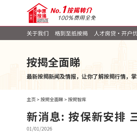
关于我们
格到至抵按揭
人才房贷・开户
按揭全面睇
最新按揭新闻及情报，让你了解按揭行情，掌
主页
>
按揭全面睇
>
按揭智库
新消息: 按保新安排
01/01/2026