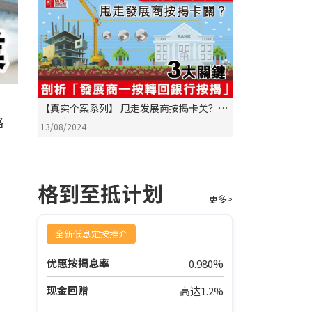
【真实个案系列】 甩走发展商按揭卡关？剖
格
析「发展商一按转回银行按揭」3大关键！
13/08/2024
格到至抵计划
更多>
全新低息定按推介
%
优惠按揭息率
0.980
现金回赠
高达1.2%