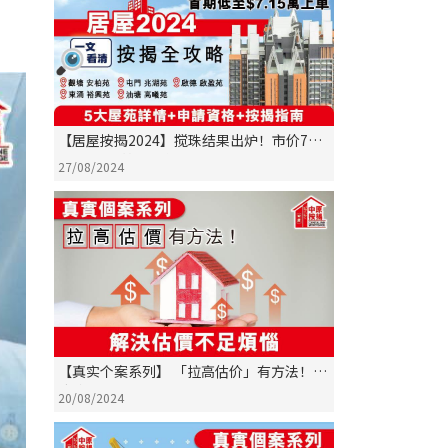
【居屋按揭2024】搅珠结果出炉！市价7折
$7.15万起首期上车！ 一文看清5大屋苑详情
27/08/2024
+申请资格+按揭指南
【真实个案系列】 「拉高估价」有方法！解
决估价不足烦恼
20/08/2024