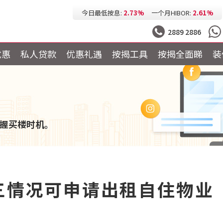
今日最低按息:
2.73%
一个月HIBOR:
2.61%
今日最低P按:
3.25%
今日最低H按:
3.25%
2889 2886
优惠
私人贷款
优惠礼遇
按揭工具
按揭全面睇
装
握买楼时机。
 三情况可申请出租自住物业