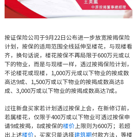
新盘优越按揭优惠
中原按揭标签优惠
按证保险公司于9月22日公布进一步放宽按揭保险
推荐齐齐友赏
计划，按保的适用范围全线延伸至楼花，与现楼看
齐，换句话说，楼花按保不再局限于600万元或以
按揭工具
下的物业，而是与现楼一样，透过按揭保险计划，
按揭计算
不论楼花或现楼，1,000万元或以下物业的按成数
高达9成、1,500万或以下物业的按揭成数高达8
转按计算
成、3,000万或以下物业的按揭成数高达7成。
置业预算
过往新盘买家若计划透过按保上会，在新修订前，
供款年期计算
若属楼花，仅限于400万或以下物业可透过按保申
请9成按揭，8成按保的
楼价
上限则为600万；若超
工商铺按揭计算
出上述
楼价
，买家只能选择
建筑期
付款方法，等楼