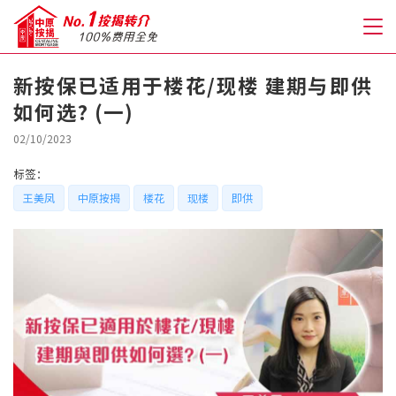
新按保已适用于楼花/现楼 建期与即供
如何选? (一)
关于我们
02/10/2023
格到至抵按揭
标签：
王美凤
中原按揭
楼花
现楼
即供
人才房贷・开户优惠
免费房贷转介服务
免费开户转介服务
私人贷款
优惠礼遇