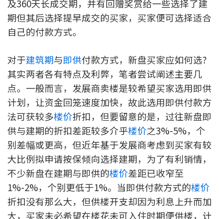
及360天长成交期，并有回赠奖赏给一些选择了建
按揭智库
期但其后选择提早成交的买家，买家便可选择适合
自己的付款方式。
楼按专栏
对于
建筑期
与
即供
付款方式，新盘买家应如何选?
按揭百科
其实两者各有特点及利弊，笔者尝试阐述主要几
实时银行资讯
点。一般而言，发展商卖楼是较希望买家选用即供
计划，让资金回笼速度加快，故此选用即供付款方
装修·保险优惠
法可获较多
楼价
折扣，但要留意的是，过往新盘即
供与建期的折扣差距较多介乎
楼价
之3%-5%，个
免费装修转介服务
别差幅或更高，但近年基于发展商考虑到买家有较
装修设计专栏
大比例拟申请按保倾向选择建期，为了有利销情，
不少新盘在建期与即供的
楼价
差距已收窄至
火险、家居、宠物保险
1%-2%，个别更低于1%。当即供付款方式的
楼价
折扣没有那么大，但供楼开支却因为利息上升而加
保险资讯专栏
大，买家未必希望在楼花未可入住时期便供楼，计