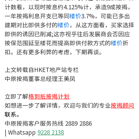
计数看，以现时按息约4.125%计，承造9成按揭，
联络我们
一年按揭利息开支已等同
楼价
3.7%，可能已多出
联络方式
建期对比即供多付的
楼价
，从这方面看，买家选择
即供的诱因已削减;这亦视乎往后发展商会否因应
网上申请按揭转介
按保范围延至楼花而提高即供付款方式的
楼价
折
条款及细则
扣。还有更多利弊的考虑，下期再谈。
私隐政策
上文转载自HKET地产站专栏
中原按揭董事总经理王美凤
繁
立即了解
格到抵按揭计划
本网页所提供资料仅作参考用途。
如想进一步了解详情，欢迎与我们的专业
按揭顾问
若因错漏而引致任何不便或损失，中原按揭概不负责。
本网站采用无障碍网页设计，如有任何问题，可查询：
联系。
2889 2886 / cmb@mail.centanet.com
中原按揭客户服务热线 2889 2886
中原地产
|
网上搵楼
|
中原工商铺
| Whatsapp
9228 2138
© 2026 中原按揭经纪有限公司 Centaline Mortgage Broker Limited 版权所有