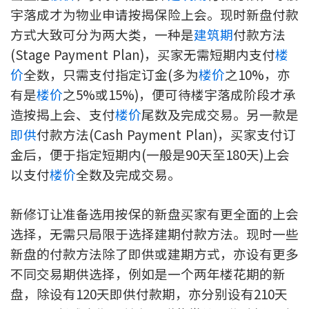
宇落成才为物业申请按揭保险上会。现时新盘付款
印花税计算
方式大致可分为两大类，一种是
建筑期
付款方法
免费物业估价
(Stage Payment Plan)，买家无需短期内支付
楼
价
全数，只需支付指定订金(多为
楼价
之10%，亦
下载中心
有是
楼价
之5%或15%)，便可待楼宇落成阶段才承
造按揭上会、支付
楼价
尾数及完成交易。另一款是
按揭全面睇
即供
付款方法(Cash Payment Plan)，买家支付订
新闻/研究
金后，便于指定短期内(一般是90天至180天)上会
以支付
楼价
全数及完成交易。
公司动态
新修订让准备选用按保的新盘买家有更全面的上会
按市新闻
选择，无需只局限于选择建期付款方法。现时一些
新盘的付款方法除了即供或建期方式，亦设有更多
统计数据库
不同交易期供选择，例如是一个两年楼花期的新
按揭快趣智识
盘，除设有120天即供付款期，亦分别设有210天