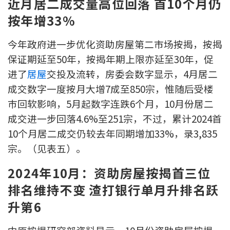
近月居二成交量高位回落 首10个月仍
印花税计算
按年增33%
免费物业估价
今年政府进一步优化资助房屋第二市场按揭，按揭
保证期延至50年，按揭年期上限亦延至30年，促
下载中心
进了
居屋
交投及流转，房委会数字显示，4月居二
成交数字一度按月大增7成至850宗，惟随后受楼
按揭全面睇
巿回软影响，5月起数字连跌6个月，10月份居二
新闻/研究
成交进一步回落4.6%至251宗，不过，累计2024首
10个月居二成交仍较去年同期增加33%，录3,835
公司动态
宗。（见表五）。
按市新闻
2024年10月：资助房屋按揭首三位
排名维持不变 渣打银行单月升排名跃
统计数据库
升第6
按揭快趣智识