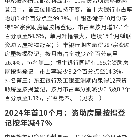
中原按揭研究部资料显示，10月份资助房屋按揭
按揭智库
登记中，首三位排名维持不变，首十大银行市占率
增加0.4个百分点至99.3%。中银香港于10月份录
楼按专栏
得594宗资助房屋按揭登记，巿占率按月增14.1个
百分点至54.6%，单月升幅最大，连续15个月蝉联
按揭百科
资助房屋按揭冠军；汇丰银行期内录得287宗资助
房屋按揭登记，按月市占率减少7个百分点至
实时银行资讯
26.4%，排名第二；恒生银行同期有156宗资助房
装修·保险优惠
屋按揭登记，市占率减少3.2个百分点至14.3%，
排名第三；东亚银行及工银亚洲期内录得12宗资
免费装修转介服务
助房屋按揭登记，按月市占率分别减少0.5及0.7个
装修设计专栏
百分点至1.1%，排名第四。（见表一）
2024年首10个月：资助房屋按揭登
火险、家居、宠物保险
记按年减47%
保险资讯专栏
中原按揭研究部资料显示，2024年首10个月承办