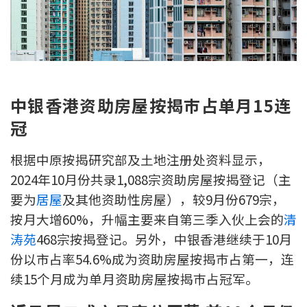
新盘优越按揭优惠
中原按揭标签优惠
推荐齐齐友赏
中银香港资助房屋按揭巿占单月15连
按揭工具
冠
按揭计算
根据中原按揭研究部及土地注册处资料显示，
2024年10月份共录1,088宗资助房屋按揭登记（主
转按计算
要为
居屋
及其他资助性房屋），较9月份679宗，
按月大增60%，升幅主要来自第三季入伙上会的
清
置业预算
涛苑
468宗按揭登记。另外，中银香港继续于10月
供款年期计算
份以市占率54.6%成为资助房屋按揭巿占第一，连
续15个月成为单月资助房屋按揭巿占冠军。
工商铺按揭计算