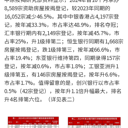
联络我们
8,589宗资助房屋按揭登记，较2023年同期的
16,052宗减少46.5%。其中中银香港占4,197宗登
联络方式
记，按年减33.3%，巿占率达48.9%，排名夺冠；
网上申请按揭转介
汇丰银行期内有2,149宗登记，按年减45.7%，市
占率25%，升1级排第二；恒生银行同期有1,668宗
条款及细则
房屋按揭登记，跌1级排第三，按年减66.6%，巿
占率19.4%；东亚银行维持第四，同期录得157宗
私隐政策
登记，按年减0.6%，市占率1.8%；工银亚洲升1
级排第五，有146宗房屋按揭登记，按年升6.6%，
繁
巿占率1.7%。值得留意的是，创兴银行以市占率
0.5%（42宗登记），按年升1.1倍升幅最大，排名
本网页所提供资料仅作参考用途。
若因错漏而引致任何不便或损失，中原按揭概不负责。
升4名排第六位。（详见表二）
本网站采用无障碍网页设计，如有任何问题，可查询：
2889 2886 / cmb@mail.centanet.com
中原地产
|
网上搵楼
|
中原工商铺
© 2026 中原按揭经纪有限公司 Centaline Mortgage Broker Limited 版权所有