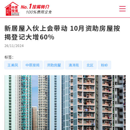
新居屋入伙上会带动 10月资助房屋按
揭登记大增60%
关于我们
26/11/2024
格到至抵按揭
标签：
王美凤
中原按揭
资助房屋
清涛苑
北区
粉岭
人才房贷・开户优惠
免费房贷转介服务
免费开户转介服务
私人贷款
优惠礼遇