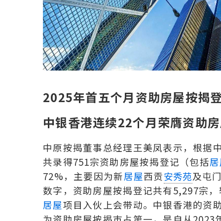
2025
年首五个月资助房屋按揭
中银香港连续22个月荣膺资助
中原按揭董事总经理王美凤表示，根据中
共录得751宗资助房屋按揭登记（包括
居
72%，主要因为新
居屋
西贡
及屯
安秀苑
数字，资助房屋按揭登记共有5,297宗，较
居屋
项目入伙上会带动。中银香港的资助
为资助房屋按揭巿占第一，是自从2023