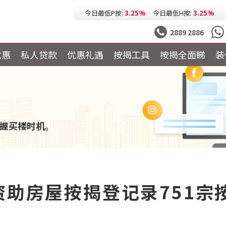
今日最低P按:
3.25%
今日最低H按:
3.25%
2889 2886
优惠
私人贷款
优惠礼遇
按揭工具
按揭全面睇
装
握买楼时机。
资助房屋按揭登记录751宗