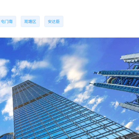
屯门南
观塘区
安达臣