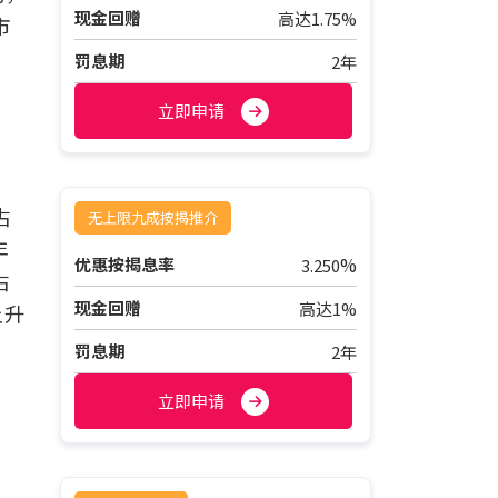
现金回赠
高达1.75%
市
罚息期
2年
立即申请
占
无上限九成按揭推介
年
%
优惠按揭息率
3.250
占
现金回赠
高达1%
上升
罚息期
2年
立即申请