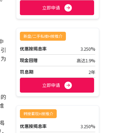
立即申请
新盘/二手私楼H按推介
中
%
优惠按揭息率
3.250
吸引
转为
现金回赠
高达1.9%
罚息期
2年
立即申请
份的
维
转按套现H按推介
揭
%
优惠按揭息率
3.250
记，