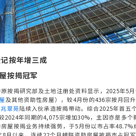
登记按年增三成
房屋按揭冠军
原按揭研究部及土地注册处资料显示，2025年5月
屋
及其他资助性房屋），较4月份的436宗按月回
门
兆翠苑
陆续入伙承造按揭带动。综合2025年首五
2024年同期的4,075宗增加30%，主因亦是多个
房屋按揭业务持续强势，于5月份以市占率48.7%
年8月以来，连续22个月蝉联资助房屋按揭巿占冠