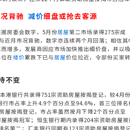
市况背驰
减价
细盘或抢去客源
据房委会数字，5月份
居屋
第二市场录得275宗成
跌势与近月市况背驰，数字亦连续两个月回落；相信其
惠而增多，发展商因应市场加快推出细价盘，并以
单位在
楼价
累跌下已与
居屋
价位拉近，令部份买家
。
持不变
份本港银行共录得751宗资助房屋按揭登记，较4月
银行市占率上升4.9个百分点至94.6%，首三位排名
助房屋按揭登记，市占率虽然按月下降2个百分点至
助房屋按揭冠军；恒生银行期内录得204宗资助房屋按
，排名第二；汇丰银行同期有123宗资助房屋按揭登