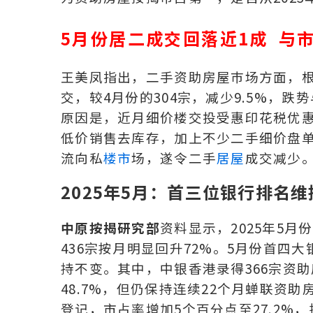
5
月份居二成交回落近1成
与
王美凤指出，二手资助房屋巿场方面，根
交，较4月份的304宗，减少9.5%，
原因是，近月细价楼交投受惠印花税优
低价销售去库存，加上不少二手细价盘
流向私
楼市
场，遂令二手
居屋
成交减少
2025
年5月：首三位银行排名维
中原按揭研究部
资料显示，2025年5月
436宗按月明显回升72%。5月份首四大
持不变。其中，中银香港录得366宗资
48.7%，但仍保持连续22个月蝉联资
登记，市占率增加5个百分点至27.2%