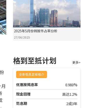
2025年5月份转按巿占率分析
27/06/2025
格到至抵计划
更多>
份
全新低息定按推介
升
%
优惠按揭息率
0.980
个月
新
现金回赠
高达1.2%
成
罚息期
2或3年
军。