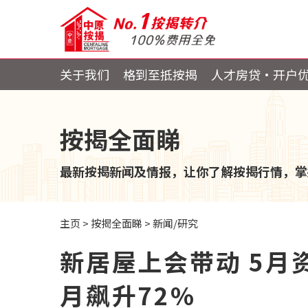
关于我们
格到至抵按揭
人才房贷・开户
按揭全面睇
最新按揭新闻及情报，让你了解按揭行情，掌
主页
>
按揭全面睇
>
新闻/研究
新居屋上会带动 5月
月飙升72%