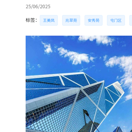
25/06/2025
标签：
王美凤
兆翠苑
安秀苑
屯门区