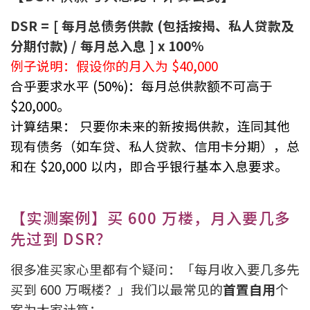
条款及细则
私隐政策声明
|
DSR = [ 每月总债务供款 (包括按揭、私人贷款及
分期付款) / 每月总入息 ] x 100%
例子说明：假设你的月入为 $40,000
合乎要求水平 (50%)：每月总供款额不可高于
$20,000。
计算结果： 只要你未来的新按揭供款，连同其他
现有债务（如车贷、私人贷款、信用卡分期），总
和在 $20,000 以内，即合乎银行基本入息要求。
【实测案例】买 600 万楼，月入要几多
先过到 DSR？
很多准买家心里都有个疑问：「每月收入要几多先
买到 600 万嘅楼？」我们以最常见的
首置自用
个
案为大家计算：