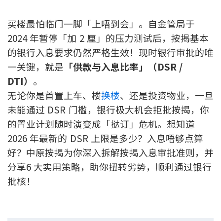
新盘优越按揭优惠
买楼最怕临门一脚「上唔到会」。自金管局于
2024 年暂停「加 2 厘」的压力测试后，按揭基本
中原按揭标签优惠
的银行入息要求仍然严格生效！现时银行审批的唯
推荐齐齐友赏
一关键，就是
「供款与入息比率」（DSR /
DTI）
。
按揭工具
无论你是首置上车、楼
换楼
、还是投资物业，一旦
按揭计算
未能通过 DSR 门槛，银行极大机会拒批按揭，你
的置业计划随时演变成「挞订」危机。想知道
转按计算
2026 年最新的 DSR 上限是多少？入息唔够点算
好？中原按揭为你深入拆解按揭入息审批准则，并
置业预算
分享6 大实用策略，助你扭转劣势，顺利通过银行
批核！
供款年期计算
工商铺按揭计算