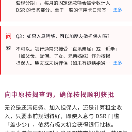
现分期」，每月的固定还款额会被全数计入 DSR 的债
套现分期」，每月的固定还款额会被全数计入
更多
务部分。至于一般的信用卡日常签帐（Full Pay 还清
DSR 的债务部分。至于一般的信用卡日常签帐
的），则通常不会影响。
（Full Pay 还清的），则通常不会影响。
问
Q3：如果入息唔够，可以加朋友做担保人吗？
答
不可以。银行通常只接受「直系亲属」或「近亲」
不可以。银行通常只接受「直系亲属」或「近亲」
（如父母、配偶、子女、兄弟姊妹）作为按揭担保
（如父母、配偶、子女、兄弟姊妹）作为按揭
更多
人。朋友或未婚伴侣（如未有拟结婚通知书）一般不
担保人。朋友或未婚伴侣（如未有拟结婚通知
被接纳。
书）一般不被接纳。
向中原按揭查询，确保按揭顺利获批
无论是还清债务、加入担保人，还是计算租金收
入，只要事前规划得好，即使入息与 DSR 门槛
「差少少」，依然有极大机会获得银行批核。