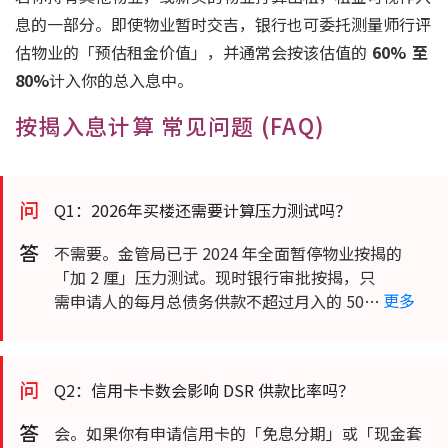
息的一部分。即使物业暂时交吉，银行也可委托测量师行评
估物业的「预估租金价值」，并通常会按该估值的
60% 至
80%
计入你的总入息中。
按揭入息计算 常见问题 (FAQ)
问
Q1：2026年买楼还需要计算压力测试吗？
答
不需要。金管局已于 2024 年全面暂停物业按揭的
不需要。金管局已于 2024 年全面暂停物业按揭的
「加 2 厘」压力测试。现时银行审批按揭，只需申请
「加 2 厘」压力测试。现时银行审批按揭，只
更多
人的每月总债务供款不超过月入的 50% (即 DSR ≦
需申请人的每月总债务供款不超过月入的 50%
50%) 即可。
(即 DSR ≦ 50%) 即可。
问
Q2：信用卡卡数会影响 DSR 供款比率吗？
答
会。如果你有申请信用卡的「免息分期」或「现金
会。如果你有申请信用卡的「免息分期」或「现金套