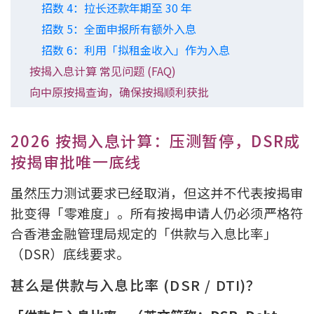
招数 4：拉长还款年期至 30 年
按揭智库
招数 5：全面申报所有额外入息
招数 6：利用「拟租金收入」作为入息
楼按专栏
按揭入息计算 常见问题 (FAQ)
按揭百科
向中原按揭查询，确保按揭顺利获批
实时银行资讯
2026 按揭入息计算：压测暂停，DSR成
按揭审批唯一底线
装修·保险优惠
免费装修转介服务
虽然压力测试要求已经取消，但这并不代表按揭审
批变得「零难度」。所有按揭申请人仍必须严格符
装修设计专栏
合香港金融管理局规定的「供款与入息比率」
（DSR）底线要求。
火险、家居、宠物保险
甚么是供款与入息比率 (DSR / DTI)？
保险资讯专栏