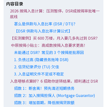
内容目录
印花税计算
2026 按揭入息计算：压测暂停，DSR成按揭审批唯一
底线
免费物业估价
甚么是供款与入息比率 (DSR / DTI)？
下载中心
【DSR 供款与入息比率计算公式】
【实测案例】买 600 万楼，月入要几多先过到 DSR？
按揭全面睇
中原按揭小贴士：高成数按揭入息要求更高！
新闻/研究
未能通过 DSR？常见的 3 个按揭拒批原因
1. 负债过高 (隐藏债务拖垮 DSR)
公司动态
2. 信贷纪录评分 (TU) 欠佳
3. 入息证明文件不足或不稳定
按市新闻
入息唔够点算好？6 招助你逆转结果，顺利通过 DSR
招数 1：断舍离！预先清还短期债务
统计数据库
招数 2：加入按揭担保人 (Mortgage Guarantor)
按揭快趣智识
招数 3：增加首期，降低按揭贷款额