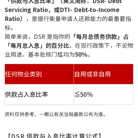
「供款与入息比率」（英文简称：DSR- Debt
联络我们
Servicing Ratio，或DTI- Debt-to-Income
Ratio）
，是银行衡量申请人还款能力的最重要指
联络方式
标。
网上申请按揭转介
简单来说，DSR 是指你的
「每月总债务供款」占
「每月总入息」的百分比
。在现行政策下，不论物
条款及细则
业用途，基本批核门槛均为
50%
。
私隐政策
任何物业类别
自用或非自用
繁
供款占入息比率
≦50％
本网页所提供资料仅作参考用途。
若因错漏而引致任何不便或损失，中原按揭概不负责。
本网站采用无障碍网页设计，如有任何问题，可查询：
资料仅供参考，一概以有关当局最新公布为准。
2889 2886 / cmb@mail.centanet.com
中原地产
|
网上搵楼
|
中原工商铺
© 2026 中原按揭经纪有限公司 Centaline Mortgage Broker Limited 版权所有
【DSR 供款与入息比率计算公式】