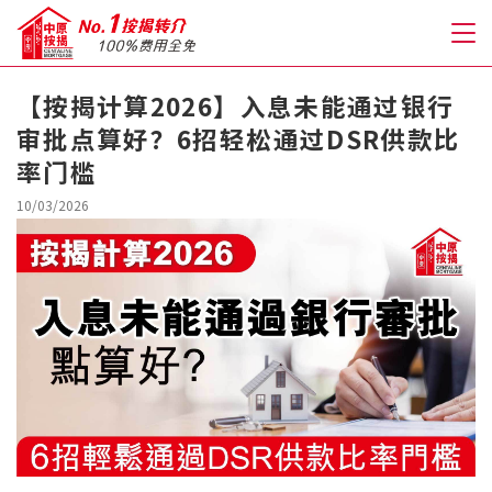
【按揭计算2026】入息未能通过银行
审批点算好？6招轻松通过DSR供款比
关于我们
率门槛
格到至抵按揭
10/03/2026
人才房贷・开户优惠
免费房贷转介服务
免费开户转介服务
私人贷款
优惠礼遇