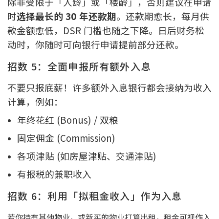
除非受限于「人龄」或「楼龄」，否则建议在申请
时
选择最长的 30 年还款期
。还款期愈长，每月供
款金额愈低，DSR 门槛也随之下降。日后财务松
动时，你随时可向银行申请提前部分还款。
招数 5：全面申报所有额外入息
不要只报底薪！许多额外入息银行都会接纳为收入
计算，例如：
年终花红 (Bonus) / 双粮
固定佣金 (Commission)
各项津贴 (如房屋津贴、交通津贴)
有报税的兼职收入
招数 6：利用「拟租金收入」作为入息
若你持有其他物业，或新买的物业打算出租，租金可视作入