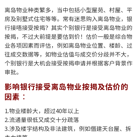
新盘优越按揭优惠
离岛物业种类繁多，当中包括小型屋苑、村屋、平
房及别墅式住宅等等。常有迷思购入离岛物业，银
中原按揭标签优惠
行接唔接受按揭？其实个别银行是接受离岛物业的
按揭，不过大前提是要估到价！估价一般是综合物
推荐齐齐友赏
业各项因素而评估，例如离岛物业位置、楼龄、过
往成交数据等，如物业估值与成交价分歧并不大，
按揭工具
个别银行是大机会接受按揭申请并根据客户背景作
按揭计算
审批。
转按计算
影响银行接受离岛物业按揭及估价的
因素︰
置业预算
1.物业楼龄大，超过40年以上
供款年期计算
2.流通量很低又成交十分疏落
3.涉及楼宇结构及非法建筑，例如僭建天台屋、拆
工商铺按揭计算