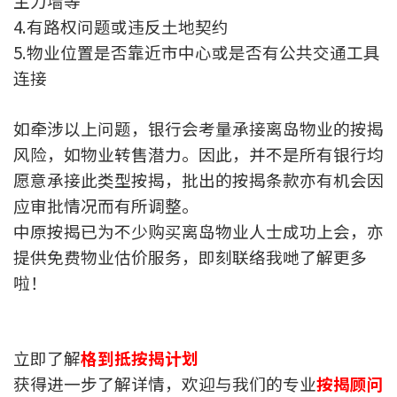
主力墙等
印花税计算
4.有路权问题或违反土地契约
5.物业位置是否靠近市中心或是否有公共交通工具
免费物业估价
连接
下载中心
如牵涉以上问题，银行会考量承接离岛物业的按揭
风险，如物业转售潜力。因此，并不是所有银行均
按揭全面睇
愿意承接此类型按揭，批出的按揭条款亦有机会因
新闻/研究
应审批情况而有所调整。
中原按揭已为不少购买离岛物业人士成功上会，亦
公司动态
提供免费物业估价服务，即刻联络我哋了解更多
啦！
按市新闻
统计数据库
立即了解
格到抵按揭计划
按揭快趣智识
获得进一步了解详情，欢迎与我们的专业
按揭顾问