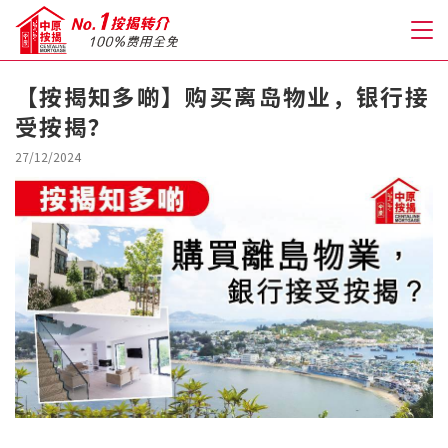
【按揭知多啲】购买离岛物业，银行接
受按揭？
关于我们
27/12/2024
格到至抵按揭
人才房贷・开户优惠
免费房贷转介服务
免费开户转介服务
私人贷款
优惠礼遇