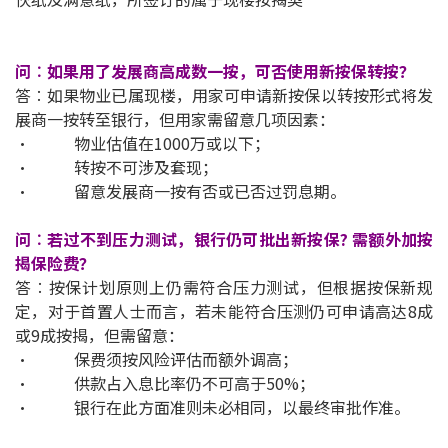
按揭智库
问︰如果用了发展商高成数一按，可否使用新按保转按？
楼按专栏
答︰如果物业已属现楼，用家可申请新按保以转按形式将发
展商一按转至银行，但用家需留意几项因素：
按揭百科
• 物业估值在1000万或以下；
• 转按不可涉及套现；
实时银行资讯
• 留意发展商一按有否或已否过罚息期。
装修·保险优惠
问︰若过不到压力测试，银行仍可批出新按保? 需额外加按
揭保险费？
免费装修转介服务
答︰按保计划原则上仍需符合压力测试，但根据按保新规
定，对于首置人士而言，若未能符合压测仍可申请高达8成
装修设计专栏
或9成按揭，但需留意：
• 保费须按风险评估而额外调高；
火险、家居、宠物保险
• 供款占入息比率仍不可高于50%；
• 银行在此方面准则未必相同，以最终审批作准。
保险资讯专栏