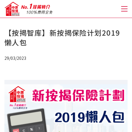
【按揭智库】新按揭保险计划2019
关于我们
懒人包
格到至抵按揭
29/03/2023
人才房贷・开户优惠
免费房贷转介服务
免费开户转介服务
私人贷款
优惠礼遇