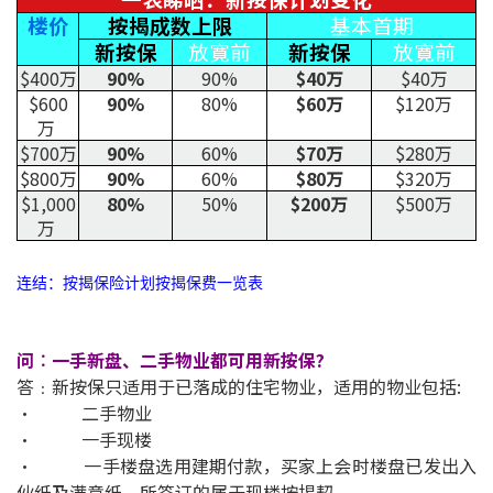
楼价
按揭成数上限
基本首期
印花税计算
新按保
放寛前
新按保
放寛前
$400万
90%
90%
$40万
$40万
免费物业估价
$600
90%
80%
$60万
$120万
万
下载中心
$700万
90%
60%
$70万
$280万
$800万
90%
60%
$80万
$320万
按揭全面睇
$1,000
80%
50%
$200万
$500万
万
新闻/研究
连结：按揭保险计划按揭保费一览表
公司动态
按市新闻
问︰一手新盘、二手物业都可用新按保?
答﹕新按保只适用于已落成的住宅物业，适用的物业包括:
统计数据库
• 二手物业
• 一手现楼
按揭快趣智识
• 一手楼盘选用建期付款，买家上会时楼盘已发出入
伙纸及满意纸，所签订的属于现楼按揭契