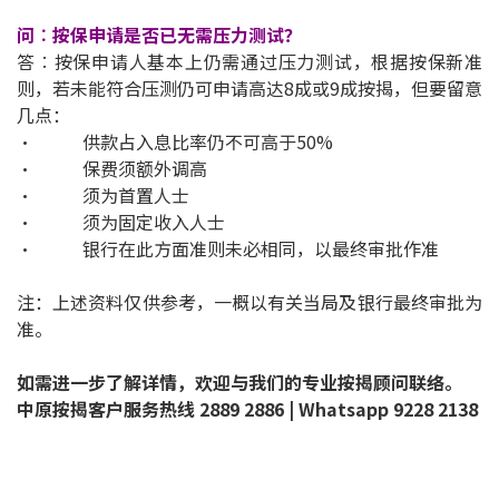
联络我们
问︰按保申请是否已无需压力测试？
答︰按保申请人基本上仍需通过压力测试，根据按保新准
联络方式
则，若未能符合压测仍可申请高达8成或9成按揭，但要留意
几点：
网上申请按揭转介
• 供款占入息比率仍不可高于50%
• 保费须额外调高
条款及细则
• 须为首置人士
• 须为固定收入人士
私隐政策
• 银行在此方面准则未必相同，以最终审批作准
注：上述资料仅供参考，一概以有关当局及银行最终审批为
繁
准。
本网页所提供资料仅作参考用途。
若因错漏而引致任何不便或损失，中原按揭概不负责。
如需进一步了解详情，欢迎与我们的专业按揭顾问联络。
本网站采用无障碍网页设计，如有任何问题，可查询：
中原按揭客户服务热线 2889 2886 | Whatsapp 9228 2138
2889 2886 / cmb@mail.centanet.com
中原地产
|
网上搵楼
|
中原工商铺
© 2026 中原按揭经纪有限公司 Centaline Mortgage Broker Limited 版权所有