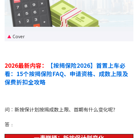
新盘优越按揭优惠
中原按揭标签优惠
Cover
推荐齐齐友赏
按揭工具
2026最新内容：
【按揭保险2026】首置上车必
按揭计算
看：15个按揭保险FAQ、申请资格、成数上限及
保费折扣全攻略
转按计算
置业预算
问︰新按保计划按揭成数上限、首期有什么变化呢?
供款年期计算
答﹕
工商铺按揭计算
一表睇晒：新按保计划变化