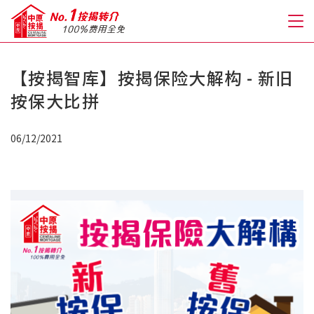
【按揭智库】按揭保险大解构 - 新旧
关于我们
按保大比拼
格到至抵按揭
06/12/2021
人才房贷・开户优惠
免费房贷转介服务
免费开户转介服务
私人贷款
优惠礼遇