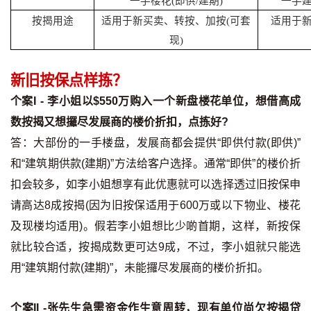
一手楼花
(
即供
/
建期
)
一手
按揭智库
按揭用途
适用于新买卖、转按、加按
(
可套
适用于
现
)
楼按专栏
新旧按保点样拣？
按揭百科
个案I - 李小姐以$550万购入一个新盘楼花单位，想借高成
实时银行资讯
数按揭又想攞尽发展商的楼价折扣，点拣好?
答：大部份的一手楼盘，发展商都会提供“即供付款(即供)”
装修·保险优惠
和“建筑期供款(建期)”方法给客户选择。通常“即供”的楼价折
免费装修转介服务
扣会较多，如李小姐想享有此优惠就可以选择透过旧按保申
请高达8成按揭(因为旧按保适用于600万或以下物业、楼花
装修设计专栏
及现楼均适用)。假若李小姐想比少啲首期，这样，新按保
就比较合适，按揭成数更可达9成，不过，李小姐就只能选
火险、家居、宠物保险
用“建筑期付款(建期)”，未能攞尽发展商的楼价折扣。
保险资讯专栏
个案II -张先生急需资金作生意周转，现有单位尚欠按揭贷