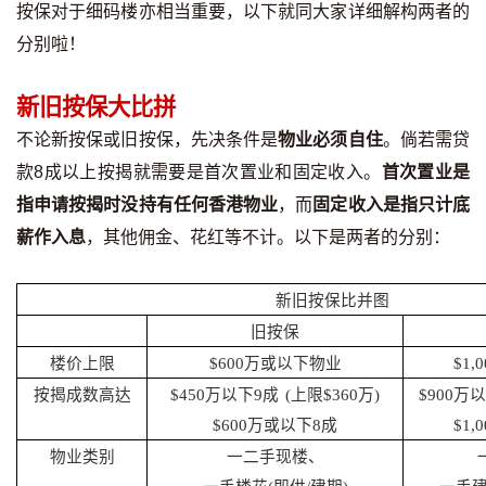
按保对于细码楼亦相当重要，以下就同大家详细解构两者的
印花税计算
分别啦！
免费物业估价
新旧按保大比拼
下载中心
不论新按保或旧按保，先决条件是
物业必须自住
。倘若需贷
款8成以上按揭就需要是首次置业和固定收入。
首次置业是
按揭全面睇
指申请按揭时没持有任何香港物业
，而
固定收入是指只计底
新闻/研究
薪作入息
，其他佣金、花红等不计。以下是两者的分别：
公司动态
新旧按保比并图
旧按保
按市新闻
楼价
上限
$600
万或以下物业
$1,0
按揭成数
高达
$450
万以下
9
成
(
上限
$360
万
)
$900
万以
统计数据库
$600
万或以下
8
成
$1,0
按揭快趣智识
物业类别
一二手现楼、