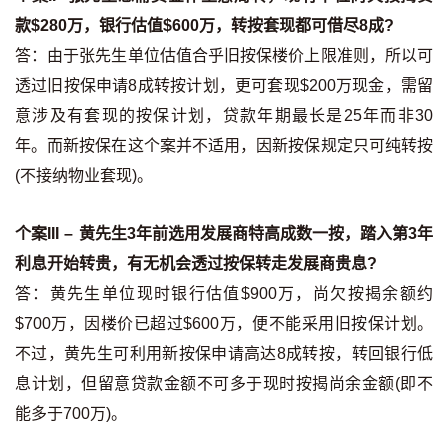
联络我们
款$280万，银行估值$600万，转按套现都可借尽8成?
答：由于张先生单位估值合乎旧按保楼价上限准则，所以可
联络方式
透过旧按保申请8成转按计划，更可套现$200万现金，需留
网上申请按揭转介
意涉及有套现的按保计划，贷款年期最长是25年而非30
年。而新按保在这个案并不适用，因新按保规定只可纯转按
条款及细则
(不接纳物业套现)。
私隐政策
个案III – 黄先生3年前选用发展商特高成数一按，踏入第3年
利息开始转贵，有无机会透过按保转走发展商贵息?
繁
答：黄先生单位现时银行估值$900万，尚欠按揭余额约
本网页所提供资料仅作参考用途。
$700万，因楼价已超过$600万，便不能采用旧按保计划。
若因错漏而引致任何不便或损失，中原按揭概不负责。
不过，黄先生可利用新按保申请高达8成转按，转回银行低
本网站采用无障碍网页设计，如有任何问题，可查询：
2889 2886 / cmb@mail.centanet.com
息计划，但留意贷款金额不可多于现时按揭尚余金额(即不
中原地产
|
网上搵楼
|
中原工商铺
能多于700万)。
© 2026 中原按揭经纪有限公司 Centaline Mortgage Broker Limited 版权所有