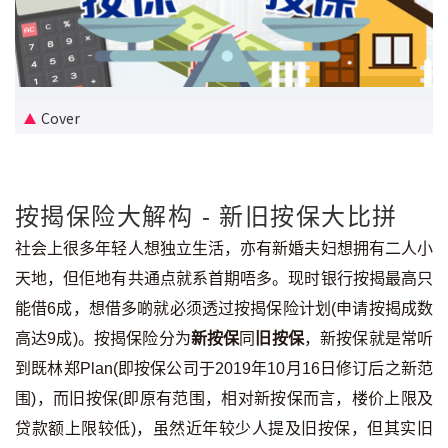
新盘优越按揭优惠
中原按揭标签优惠
Cover
推荐齐齐友赏
按揭工具
按揭保险大解构 - 新旧按保大比拼
按揭计算
社会上很多年轻人想独立生活，亦有新婚夫妇想拥有二人小
转按计算
天地，但佢地有共通点就系首期唔多。现时银行按揭最高只
能借6成，想借多啲就必须透过按揭保险计划(申请按揭成数
置业预算
高达9成)。按揭保险分为
新按保
同
旧按保
，新按保就是常听
供款年期计算
到既林郑Plan(即按保公司于2019年10月16日修订后之新范
围)，而旧按保(即原有范围，相对新按保而言，楼价上限及
工商铺按揭计算
贷款额上限较低)，虽然近年较少人提及旧按保，但其实旧