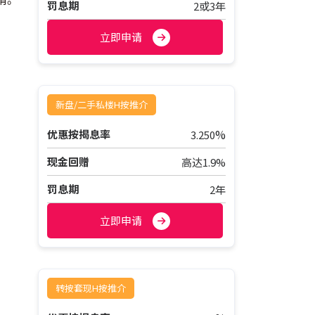
罚息期
2或3年
立即申请
新盘/二手私楼H按推介
%
优惠按揭息率
3.250
现金回赠
高达1.9%
罚息期
2年
立即申请
转按套现H按推介