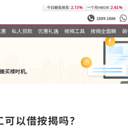
今日最低按息:
2.73%
一个月HIBOR:
2.61%
今日最低P按:
3.25%
今日最低H按:
3.25%
2889 2886
优惠
私人贷款
优惠礼遇
按揭工具
按揭全面睇
装
握买楼时机。
工可以借按揭吗？