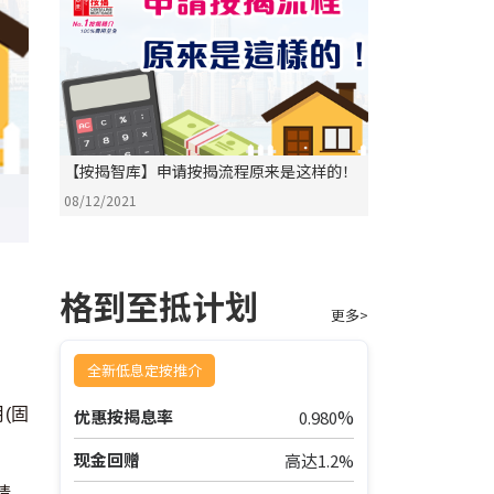
【按揭智库】申请按揭流程原来是这样的！
08/12/2021
格到至抵计划
更多>
全新低息定按推介
%
(固
优惠按揭息率
0.980
现金回赠
高达1.2%
请。