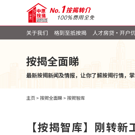
关于我们
格到至抵按揭
人才房贷・开户
按揭全面睇
最新按揭新闻及情报，让你了解按揭行情，掌
主页
>
按揭全面睇
>
按揭智库
【按揭智库】刚转新