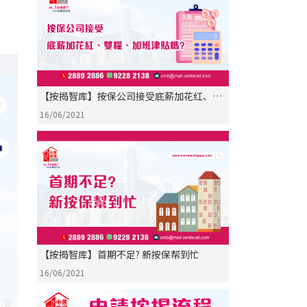
【按揭智库】按保公司接受底薪加花红、双
粮、加班津贴吗?
16/06/2021
【按揭智库】首期不足? 新按保帮到忙
16/06/2021