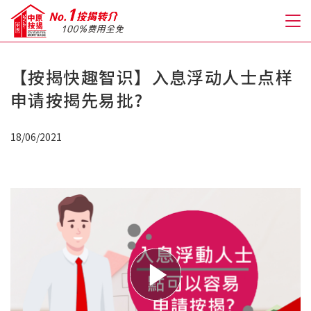
【按揭快趣智识】入息浮动人士点样
关于我们
申请按揭先易批?
格到至抵按揭
18/06/2021
人才房贷・开户优惠
免费房贷转介服务
免费开户转介服务
私人贷款
优惠礼遇