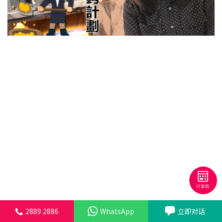
新盘优越按揭优惠
中原按揭标签优惠
推荐齐齐友赏
按揭工具
按揭计算
转按计算
置业预算
供款年期计算
工商铺按揭计算
2889 2886
WhatsApp
立即对话