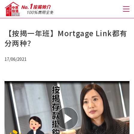
【按揭一年班】Mortgage Link都有
关于我们
分两种？
格到至抵按揭
17/06/2021
人才房贷・开户优惠
免费房贷转介服务
免费开户转介服务
私人贷款
优惠礼遇