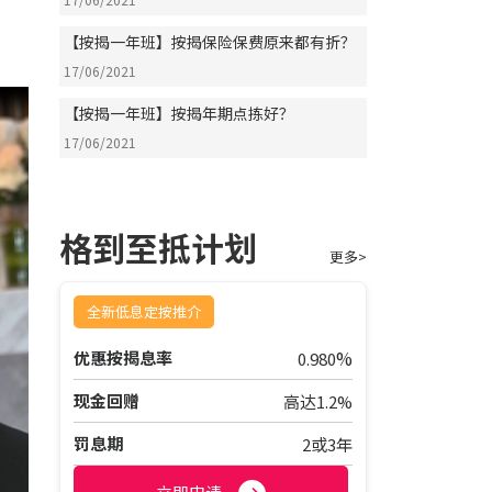
【按揭一年班】按揭保险保费原来都有折？
17/06/2021
【按揭一年班】按揭年期点拣好？
17/06/2021
格到至抵计划
更多>
全新低息定按推介
%
优惠按揭息率
0.980
现金回赠
高达1.2%
罚息期
2或3年