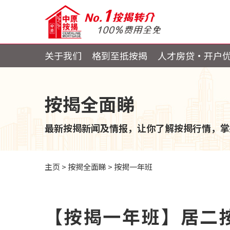
关于我们
格到至抵按揭
人才房贷・开户
按揭全面睇
最新按揭新闻及情报，让你了解按揭行情，掌
主页
>
按揭全面睇
>
按揭一年班
【按揭一年班】居二