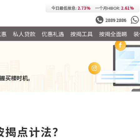
今日最低按息:
2.73%
一个月HIBOR:
2.61%
今日最低P按:
3.25%
今日最低H按:
3.25%
2889 2886
优惠
私人贷款
优惠礼遇
按揭工具
按揭全面睇
装
握买楼时机。
按揭点计法？