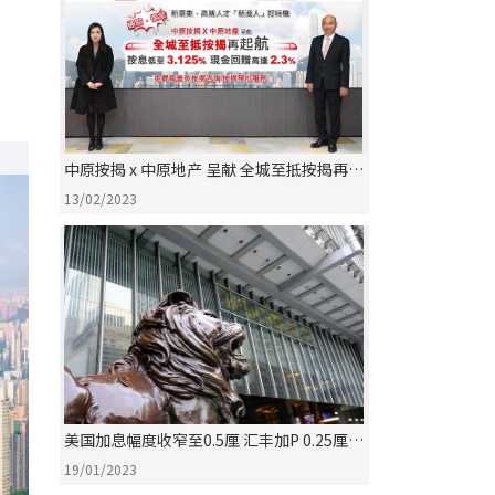
中原按揭 x 中原地产 呈献 全城至抵按揭再起
航
13/02/2023
美国加息幅度收窄至0.5厘 汇丰加P 0.25厘
港按息升至达3.5厘水平
19/01/2023