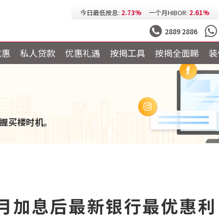
今日最低按息:
2.73%
一个月HIBOR:
2.61%
今日最低P按:
3.25%
今日最低H按:
3.25%
2889 2886
优惠
私人贷款
优惠礼遇
按揭工具
按揭全面睇
装
握买楼时机。
2月加息后最新银行最优惠利