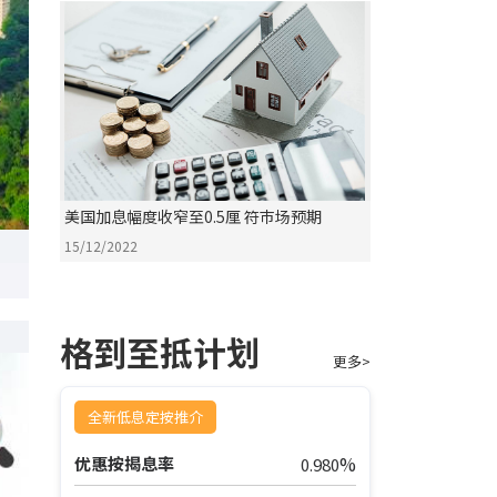
美国加息幅度收窄至0.5厘 符巿场预期
15/12/2022
格到至抵计划
更多>
全新低息定按推介
%
优惠按揭息率
0.980