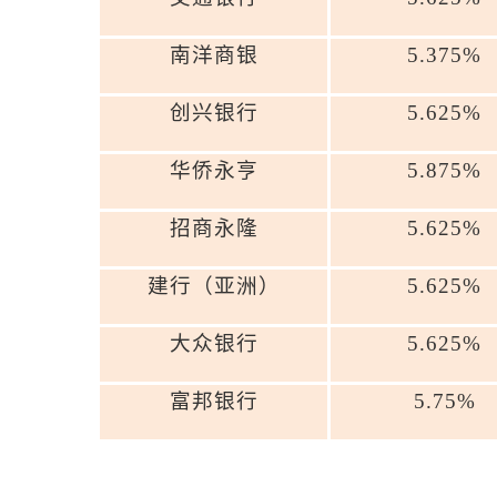
南洋商银
5.375%
创兴银行
5.625%
华侨永亨
5.875%
招商永隆
5.625%
建行（亚洲）
5.625%
大众银行
5.625%
富邦银行
5.75%