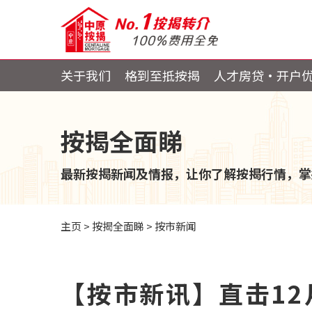
关于我们
格到至抵按揭
人才房贷・开户
按揭全面睇
最新按揭新闻及情报，让你了解按揭行情，掌
主页
>
按揭全面睇
>
按市新闻
【按市新讯】直击1