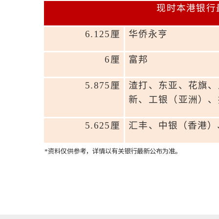
现时本港银行
6.125
厘
华侨永亨
6
厘
富邦
5.875
厘
渣打、东亚、花旗、
新、工银（亚洲）、
5.625
厘
汇丰、
中银（香港）
资料仅供参考，详情以有关银行最新公布为准。
*