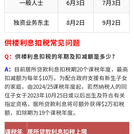
一般人士
6月3日
7月3日
印花税计算
独资业务东主
8月2日
9月2日
免费物业估价
下载中心
供楼利息扣税常见问题
按揭全面睇
Q：
供楼利息扣税的年期及扣减额是多少?
新闻/研究
A：
目前居所贷款利息扣税期20个课税年度，最高
扣减额为每年$10万。为配合政府支援有新生子女
公司动态
的家庭，由2024/25课税年度起，若然纳税人的同
住子女于2023年10月25日或以后出生及符合有关
按市新闻
指定资格，居所贷款利息将可额外获得$2万扣税
统计数据库
额，扣除期为19个课税年度。
按揭快趣智识
课税年
居所贷款利息扣税上限