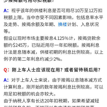
联络我们
A：
视乎该年的供楼利息是否可用尽10万至12万扣
联络方式
税额上限。当中亦受不同因素影响，包括息率水平
及走势、按揭余额及年期、
换楼
计划、入息状况
网上申请按揭转介
等。
假设以现时市场主要按息4.125％计，按揭贷款余
条款及细则
额约$245万，已贴近用尽一年扣税额。按揭利息
计法是息随本减，供楼初期的利息比例较高，以上
私隐政策
例子的第二年利息约减少2%。
繁
Q
：
刚上车人士应该现在用? 或者留待稍后用?
本网页所提供资料仅作参考用途。
A
：
对于上车人士来说，由于按揭以息随本减方式
若因错漏而引致任何不便或损失，中原按揭概不负责。
本网站采用无障碍网页设计，如有任何问题，可查询：
计算利息，刚开始的数年按揭利息比例较高，可以
2889 2886 / cmb@mail.centanet.com
用足扣税额的机会亦较大。
中原地产
|
网上搵楼
|
中原工商铺
由于纳税人享有长达20年扣税期，如果希望减轻
© 2026 中原按揭经纪有限公司 Centaline Mortgage Broker Limited 版权所有