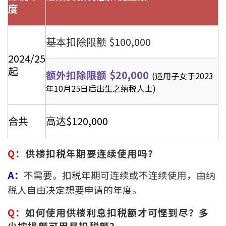
度
按揭智库
楼按专栏
基本扣除限额 $100,000
2024/25
按揭百科
起
额外扣除限额 $20,000
(适用子女于2023
年10月25日后出生之纳税人士)
实时银行资讯
装修·保险优惠
合共
高达$120,000
免费装修转介服务
Q：
供楼扣税年期要连续使用吗?
装修设计专栏
A：
不需要。扣税年期可连续或不连续使用，由纳
火险、家居、宠物保险
税人自由决定想要申请的年度。
Q：
如何使用供楼利息扣税额才可悭到尽？多
保险资讯专栏
少按揭额可用尽扣税额？