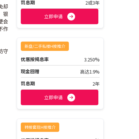
罚息期
2或3年
免却
，银
立即申请
便会
不作
新盘/二手私楼H按推介
防守
%
优惠按揭息率
3.250
现金回赠
高达1.9%
罚息期
2年
立即申请
转按套现H按推介