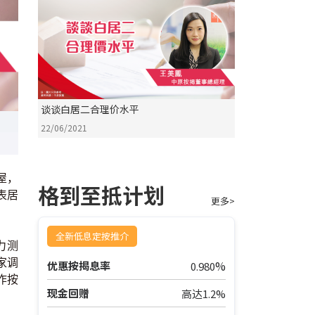
谈谈白居二合理价水平
22/06/2021
屋，
格到至抵计划
表居
更多>
全新低息定按推介
力测
家调
%
优惠按揭息率
0.980
作按
现金回赠
高达1.2%