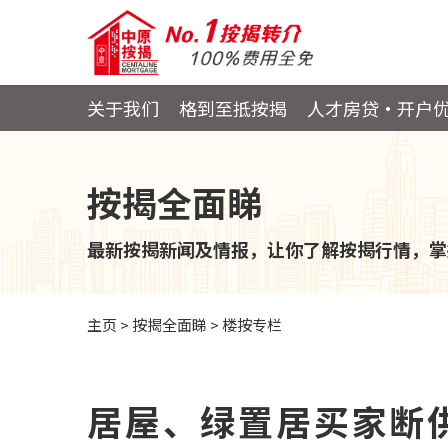
关于我们
格到至抵按揭
人才房贷・开户
按揭全面睇
最新按揭新闻及情报，让你了解按揭行情，掌
主页
>
按揭全面睇
>
楼按专栏
居屋、绿置居买家断