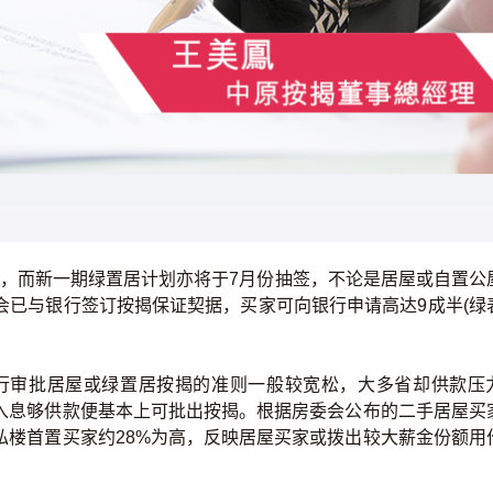
楼，而新一期绿置居计划亦将于7月份抽签，不论是居屋或自置公
会已与银行签订按揭保证契据，买家可向银行申请高达9成半(绿
行审批居屋或绿置居按揭的准则一般较宽松，大多省却供款压
入息够供款便基本上可批出按揭。根据房委会公布的二手居屋买
私楼首置买家约28%为高，反映居屋买家或拨出较大薪金份额用