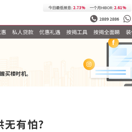
今日最低按息:
2.73%
一个月HIBOR:
2.61%
今日最低P按:
3.25%
今日最低H按:
3.25%
2889 2886
优惠
私人贷款
优惠礼遇
按揭工具
按揭全面睇
装
握买楼时机。
供无有怕?