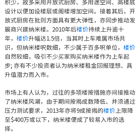
积少，故多采用开放式厨房、多用途空间、高楼底
印花税计算
设计以便加设楼层或阁楼增加空间。接着其后，开
放式厨房在批则方面具有更大弹性，亦同步推动发
免费物业估价
展商兴建纳米楼。2010年后
楼价
持续上升逾十
年，
楼价
升幅达1.5倍，当其时上车难属市场共
下载中心
识，但纳米楼呎数细，不少属于百多呎单位，
楼价
自然较细，吸引不少买家购买纳米楼作为上车起
按揭全面睇
步; 亦有不少投资者认为纳米楼租金回报理想、具
新闻/研究
升值潜力而入市。
公司动态
市场上有人认为，过往的多项楼按措施亦间接推动
按市新闻
了纳米楼风潮，由于期间按揭成数降低、并须通过
压力测试要求，2013年亦将9成按揭的
楼价
上限降
统计数据库
至$400万或以下，纳米楼便成了较易入市的选
择。
按揭快趣智识