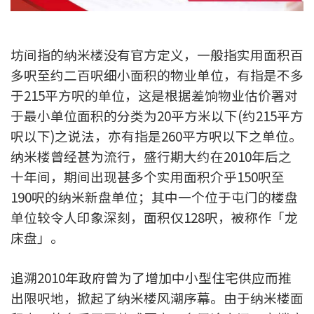
新盘优越按揭优惠
坊间指的纳米楼没有官方定义，一般指实用面积百
中原按揭标签优惠
多呎至约二百呎细小面积的物业单位，有指是不多
推荐齐齐友赏
于215平方呎的单位，这是根据差饷物业估价署对
于最小单位面积的分类为20平方米以下(约215平方
按揭工具
呎以下)之说法，亦有指是260平方呎以下之单位。
按揭计算
纳米楼曾经甚为流行，盛行期大约在2010年后之
十年间，期间出现甚多个实用面积介乎150呎至
转按计算
190呎的纳米新盘单位；其中一个位于屯门的楼盘
单位较令人印象深刻，面积仅128呎，被称作「龙
置业预算
床盘」。
供款年期计算
追溯2010年政府曾为了增加中小型住宅供应而推
工商铺按揭计算
出限呎地，掀起了纳米楼风潮序幕。由于纳米楼面