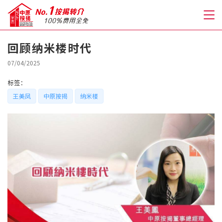
回顾纳米楼时代
关于我们
07/04/2025
标签：
格到至抵按揭
王美凤
中原按揭
纳米楼
人才房贷・开户优惠
免费房贷转介服务
免费开户转介服务
私人贷款
优惠礼遇