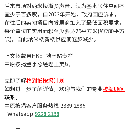
后来市场对纳米楼渐多声音，认为基本居住空间不
按揭智库
宜少于百多呎，自2022年开始，政府回应诉求，
楼按专栏
在往后的卖地项目向发展商加入了最低面积要求，
每个单位的实用面积至少要达26平方米(约280平方
按揭百科
呎)，自此纳米楼新楼供应便逐步减少。
实时银行资讯
上文转载自HKET地产站专栏
中原按揭董事总经理王美凤
装修·保险优惠
免费装修转介服务
立即了解
格到抵按揭计划
如想进一步了解详情，欢迎与我们的专业
按揭顾问
装修设计专栏
联系。
中原按揭客户服务热线 2889 2886
火险、家居、宠物保险
| Whatsapp
9228 2138
保险资讯专栏