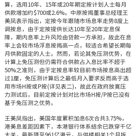
算，选用10年、15年或20年期定按计划人士每月
印花税计算
供款增加约$700或2.6%。中原按揭董事总经理王
美凤表示指出，定按今年跟随巿场息率走势8度上
免费物业估价
调按息，由于定按提供长达10年至20年定息保
障，期内息率上升风险由贷款一方承担，故此在息
下载中心
率上会较市场浮息按揭高一点，较适合希望长期每
月供款固定的人士。然而，若论其免压测优势，在
按揭全面睇
计算上免压测但仍需符合供款占入息比率不超于
新闻/研究
50%之准则，由于定按息率较目前市场按息高出超
过1厘，免压测计算后之最低月入要求反而高于选
公司动态
用市场H按或P按(详见表二)，故此在政府放寛压
力测试后，目前定按计划对比市场H按/P按已没有
按市新闻
基于兔压测之优势。
统计数据库
王美凤指出，美国年度累积加息6次合共3.75%，
港美息差距因素下，本港银行体系结余已跌穿千亿
按揭快趣智识
大关，最新降至961亿港元，与供楼相关1个月拆