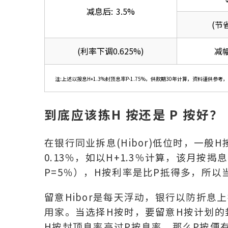
减息后: 3.5%
(节省
(利率下调0.625%)
减幅
注:上述以按息H+1.3%封顶息率P-1.75%，供款期30年计算，资料谨供
到底应该拣H 按还是 P 按好？
在银行同业拆息(Hibor)低位时，一般
0.13％，如以H+1.3％计算，该月按揭息率
P=5％），H按利率是比P抵得多，所以
留意Hibor是每天浮动，银行以防折
用家。当选择H按时，要留意H按计划的
H按封顶息率高过P按息率，那么P按便