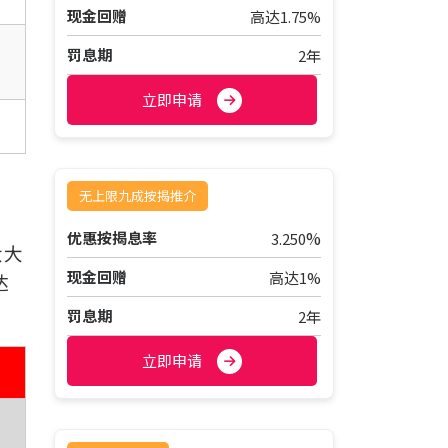
现金回赠
高达1.75%
罚息期
2年
立即申请
无上限九成按揭推介
%
优惠按揭息率
3.250
大大
现金回赠
高达1%
达
罚息期
2年
立即申请