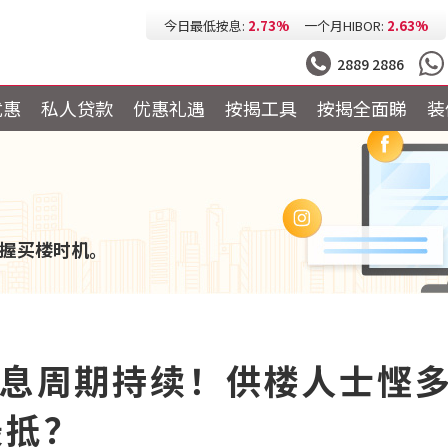
今日最低按息:
2.73%
一个月HIBOR:
2.63%
今日最低P按:
3.25%
今日最低H按:
3.25%
2889 2886
优惠
私人贷款
优惠礼遇
按揭工具
按揭全面睇
装
握买楼时机。
减息周期持续！供楼人士悭
最抵？