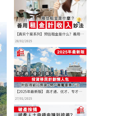
【真实个案系列】预估租金是什么？善用
「租金计收入」妙法！
28/02/2025
【2025年最新版】 高才通、优才、专才、
投资移民计划懒人包 一文比较9大计划+独家
27/01/2025
银行优惠