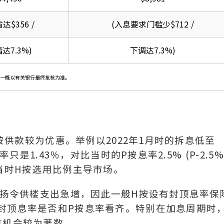
达$356 /
(入息要求门槛少$712 /
达7.3%)
下调达7.3%)
参考，一慨以有关银行最终批核为准。
H按供款较为优惠。举例以2022年1月时的拆息低至
只是1.43％，对比当时的P按息率2.5% (P-2.5
当时H按选用比例主导市场。
息上扬令供楼支出急增，因此一般H按设有封顶息率保
封顶息率是否和P按息率看齐。特别在加息周期时
有机会较为著数。