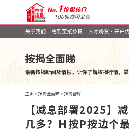
关于我们
格到至抵按揭
人才房贷・开户
按揭全面睇
最新按揭新闻及情报，让你了解按揭行情，掌
主页
>
按揭全面睇
>
按揭智库
【减息部署2025】
几多？Ｈ按P按边个