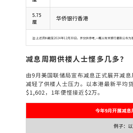
5.75
华侨银行香港
厘
注:上述资料截至2024年12月30日，并仅供参考,一概以有关银行最新公布为
减息周期供楼人士悭多几多？
由9月美国联储局宣布减息正式展开减息周
减轻了供楼人士压力。以本港最新平均贷
$1,602，1年便悭接近$2万。
今年9月开展减息
例子：以