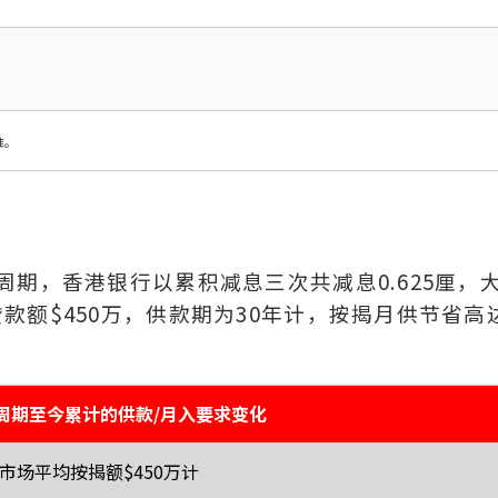
准。
期，香港银行以累积减息三次共减息0.625厘，
款额$450万，供款期为30年计，按揭月供节省高
周期至今累计的供款/月入要求变化
市场平均按揭额$450万计