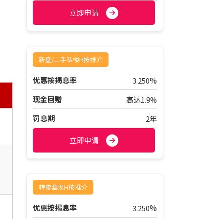
立即申请
新盘/二手私楼H按推介
%
优惠按揭息率
3.250
现金回赠
高达1.9%
罚息期
2年
立即申请
转按套现H按推介
%
优惠按揭息率
3.250