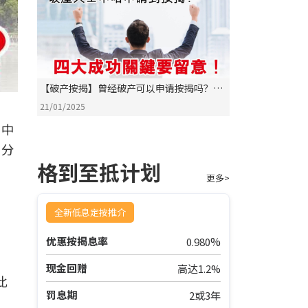
【破产按揭】曾经破产可以申请按揭吗？掌
握4大成功关键
21/01/2025
。中
的分
格到至抵计划
更多>
全新低息定按推介
%
优惠按揭息率
0.980
现金回赠
高达1.2%
此
罚息期
2或3年