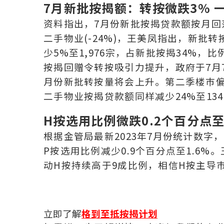
7月新批按揭额：转按微跌3% 
资料指出，7月份新批按揭贷款额按月回落1
二手物业(-24%)，王美凤指出，新批
少5%至1,976宗，占新批按揭34%
按揭回赠令转按吸引力提升，政府于7月
月份新批转按量将会上升。第二季楼巿偏
二手物业按揭贷款额同样减少24%至13
H按选用比例微跌0.2个百分点至
根据金管局最新2023年7月份统计数字，
P按选用比例减少0.9个百分点至1.6
动H按持续高于9成比例，相信H按主导
立即了解
格到至抵按揭计划