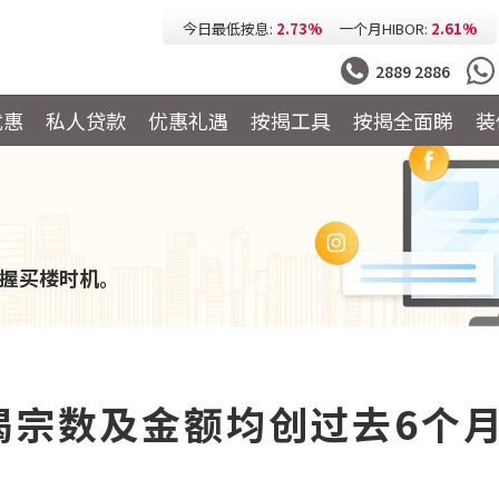
今日最低按息:
2.73%
一个月HIBOR:
2.61%
今日最低P按:
3.25%
今日最低H按:
3.25%
2889 2886
优惠
私人贷款
优惠礼遇
按揭工具
按揭全面睇
装
握买楼时机。
揭宗数及金额均创过去6个