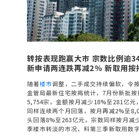
转按表现跑赢大巿 宗数比例逾3
新申请两连跌再减2% 新取用按
随著
楼市
调整，二手成交持续偏软，令
金管局最新住宅按揭统计，7月份新批按
5,754宗，金额按月减少18%至281
同样连续两个月回落，按月再减2%至8,
头回落8%至263亿元，宗数同样按月减少
季楼巿转淡的巿况，料第三季新取用数