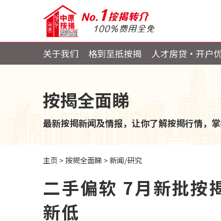
关于我们
格到至抵按揭
人才房贷・开户
按揭全面睇
最新按揭新闻及情报，让你了解按揭行情，掌
主页
>
按揭全面睇
>
新闻/研究
二手偏软 7月新批按
新低