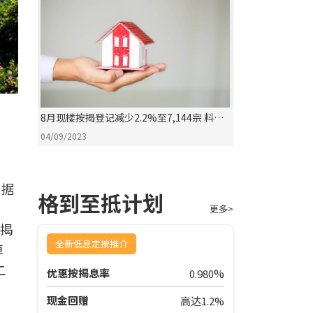
8月现楼按揭登记减少2.2%至7,144宗 料未
来数字下跌
04/09/2023
根据
格到至抵计划
更多>
按揭
全新低息定按推介
掉
二
%
优惠按揭息率
0.980
现金回赠
高达1.2%