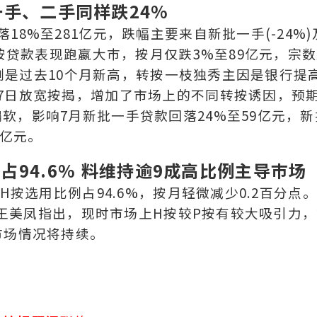
一手、二手同样跌24%
8%至281亿元，跌幅主要来自新批一手(-24%)
转按贷款表现跑嬴大巿，按月仅跌3%至89亿元，宗
，比例是过去10个月新高，转按一枝独秀主因是银行提
7日放宽按揭，增加了市场上的不同转按诱因，预期
软，影响7月新批一手贷款回落24%至59亿元，新
4亿元。
占94.6% 料维持逾9成高比例主导巿场
H按选用比例占94.6%，按月轻微减少0.2百分点
%。王美凤指出，现时市场上H按较P按有较大吸引力
巿场情况将持续。