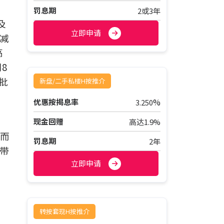
罚息期
2或3年
及
立即申请
数减
高
8
批
新盘/二手私楼H按推介
%
优惠按揭息率
3.250
现金回赠
高达1.9%
。而
罚息期
2年
，带
立即申请
转按套现H按推介