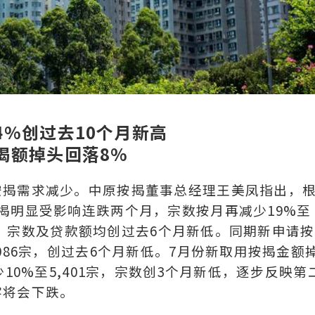
4%创过去10个月新高
揭额掉头回落8%
按揭需求减少。中原按揭董事总经理王美凤指出，
揭明显受影响连跌两个月，宗数按月再减少19%至
亿元，宗数及贷款额均创过去6个月新低。同期新申请
086宗，创过去6个月新低。7月份新取用按揭金额
10%至5,401宗，宗数创3个月新低，逐步反映第
字将会下跌。