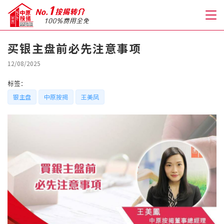
买银主盘前必先注意事项
关于我们
12/08/2025
标签：
格到至抵按揭
银主盘
中原按揭
王美凤
人才房贷・开户优惠
免费房贷转介服务
免费开户转介服务
私人贷款
优惠礼遇