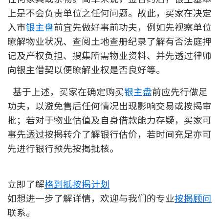
上是不会负责单位之任何问题。故此，买家在决定
按揭智库
入市
银主盘
前宜先做好事前功夫，例如先视察单位
楼按专栏
瞭解物业状况、查阅土地查册纪录了解有否法庭押
记及产权负担、搜集所需物业资料、并先透过律师
按揭百科
向银主借契以便瞭解业权是否良好等。
实时银行资讯
基于上述，买家在确定购买
银主盘
前应先行做足
功夫，以避免售后任何情况出现影响交易或按揭审
装修·保险优惠
批；若对于物业估值及自身借款能力存疑，买家可
免费装修转介服务
事先透过按揭转介了解银行估价，若时间充足亦可
先进行银行预先按揭批核。
装修设计专栏
火险、家居、宠物保险
立即了解
格到抵按揭计划
如想进一步了解详情，欢迎与我们的专业
按揭顾问
保险资讯专栏
联系。