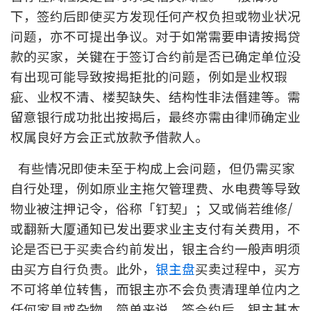
下，签约后即使买方发现任何产权负担或物业状况
印花税计算
问题，亦不可提出争议。对于如常需要申请按揭贷
免费物业估价
款的买家，关键在于签订合约前是否已确定单位没
有出现可能导致按揭拒批的问题，例如是业权瑕
下载中心
疵、业权不清、楼契缺失、结构性非法僭建等。需
留意银行成功批出按揭后，最终亦需由律师确定业
按揭全面睇
权属良好方会正式放款予借款人。
新闻/研究
有些情况即使未至于构成上会问题，但仍需买家
公司动态
自行处理，例如原业主拖欠管理费、水电费等导致
物业被注押记令，俗称「钉契」；又或倘若维修/
按市新闻
或翻新大厦通知已发出要求业主支付有关费用，不
论是否已于买卖合约前发出，银主合约一般声明须
统计数据库
由买方自行负责。此外，
银主盘
买卖过程中，买方
不可将单位转售，而银主亦不会负责清理单位内之
按揭快趣智识
任何家具或杂物。简单来说，签合约后，银主基本