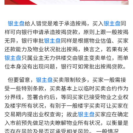
新盘优越按揭优惠
银主盘
给人错觉是难于承造按揭，买入
银主盘
同
中原按揭标签优惠
样可向银行申请承造按揭贷款，原则上跟一般按揭
推荐齐齐友赏
无异，银行审批
银主盘
同样是根据物业估值、买家
还款能力及物业状况批出按揭，换言之，若果有关
按揭工具
银主盘
只属业主无力供楼交由银主变卖单位，而单
按揭计算
位本身没有出现问题，银行可如常批出按揭贷款。
但要留意，
银主盘
买卖限制较多，买家一般需接
转按计算
受一些特别条款，买卖基本上以临时买卖合约作为
置业预算
分界线，签署合约后，等同买家已接受物业之业权
及楼宇所有状况，有别于一般楼宇买卖可让买家在
供款年期计算
交易期内提出业权查询；故此
银主盘
买家应在确定
入市前预先做足功夫瞭解物业所有状况，以衡量是
工商铺按揭计算
否存在风险及是否可承受相关风险。 一般情况