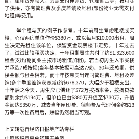
期，厘印费亦较大，另需支付律师费、代理佣金等；按月除
按揭智库
了供楼，亦有管理费及季度差饷及地租(部份物业无需支付
地租)等费用。
楼按专栏
举个租与买的例子作参考，十年前周生考虑租楼或买
楼，心仪两房单位作价$380万，或以每月$10,000出租，周
按揭百科
生决定先租住该单位，保留资金观察楼市走势。十年过去
了，试试比较租买决定，十年租期周生共付了约$1,323,600
实时银行资讯
租金支出(期间业主按市场租值加租)。若当初周生入市买楼
并承造7成按揭(当年基本按揭可高达7成)、30年还款期，供
装修·保险优惠
楼金额与租金相若，而十年按息支出连同管理费、地租及差
免费装修转介服务
饷(多个季度差饷获宽减)约$678,370，大幅少于租楼支出。
十年后之今天，周生应已偿还了$72万按揭本金，按揭贷款
额剩余约$194万，但单位已由$380万升值至$730万，升值
装修设计专栏
金额达$350万，减去当年厘印费、律师费及代理佣金约$13
万等一次性费用后，赚幅仍然相当可观。
火险、家居、宠物保险
上文转载自经济日报地产站专栏
保险资讯专栏
中原按揭董事总经理王美凤