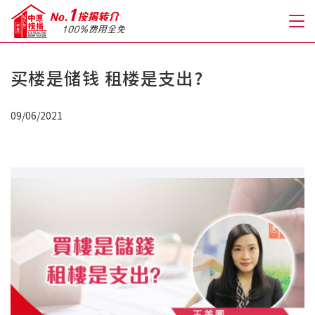
买楼是储钱 租楼是支出?
关于我们
09/06/2021
格到至抵按揭
人才房贷・开户优惠
免费房贷转介服务
免费开户转介服务
私人贷款
优惠礼遇