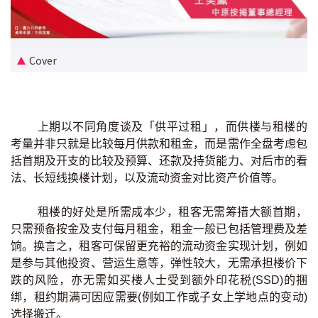
新盘优越按揭优惠
中原按揭标签优惠
Cover
推荐齐齐友赏
按揭工具
上期以不同角度谈及「供平过租」，而供楼与租楼的
考量并非只就是比较每月供款和租金，而是需作全盘考虑包
按揭计算
括首期及开支的比较及预算、还款及持货能力、对后市的看
法、长短线换楼计划，以及流动资金对比资产价值等。
转按计算
租楼的好处是所需成本少，租客无需筹措大额首期，
置业预算
只需预备按金及支付每月租金，租金一般已包括管理费及差
饷。换言之，租客可保留更充裕的流动资金实现计划，例如
供款年期计算
是参与其他投资、营运生意等，弹性较大，无需承担楼价下
跌的风险，亦无需如买楼人士受到额外印花税(SSD)的捆
绑，租约期满可因应需要(例如工作或子女上学地点的变动)
工商铺按揭计算
选择搬迁。