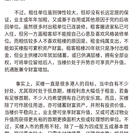
印花税计算
不过，租住单位虽则弹性较大，但却没有长远定居的保
证，业主或年年加租，又或基于自用或其他原因于完约后收
免费物业估价
回单位。虽然很多时出租单位已连装修，租客搬进家私已可
入住，但另一方面租客却不能按自己心意及喜欢风格装修单
下载中心
位。而相信较多人不喜欢租楼的原因是，租金纯属支出，不
能如买楼般可累积资产财富。租客租楼20年就只是净付出租
按揭全面睇
金，但业主供楼20年犹如储蓄，或已供满层楼，拥有全部业
权，可将单位留给后人，当楼价处于升势亦可享资产升值，
新闻/研究
抗通胀兼令财富增加。
公司动态
事实上，买楼一直是很多港人的目标，当中自有不少
好处，尤其现时处于低息期，楼按利息大幅低于租金，若备
按市新闻
有足够首期，不少人均希望拥有自己的安乐窝。而且，买楼
除了可作居住用途，亦可储蓄财富资产，并附有投资价值，
统计数据库
当楼价平稳向上，业主便可坐享财富升值，又或可透过物业
升值而获得更充裕的首期更换面积大些或较理想的单位。不
按揭快趣智识
过，买楼入市的费用不轻，除了一般为四成至五成基本首