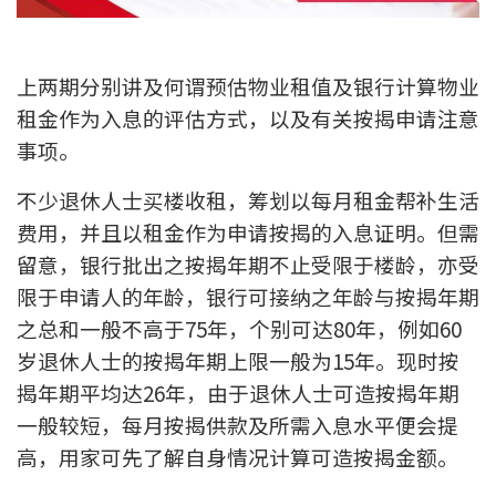
新盘优越按揭优惠
上两期分别讲及何谓预估物业租值及银行计算物业
中原按揭标签优惠
租金作为入息的评估方式，以及有关按揭申请注意
推荐齐齐友赏
事项。
不少退休人士买楼收租，筹划以每月租金帮补生活
按揭工具
费用，并且以租金作为申请按揭的入息证明。但需
按揭计算
留意，银行批出之按揭年期不止受限于楼龄，亦受
限于申请人的年龄，银行可接纳之年龄与按揭年期
转按计算
之总和一般不高于75年，个别可达80年，例如60
置业预算
岁退休人士的按揭年期上限一般为15年。现时按
揭年期平均达26年，由于退休人士可造按揭年期
供款年期计算
一般较短，每月按揭供款及所需入息水平便会提
高，用家可先了解自身情况计算可造按揭金额。
工商铺按揭计算