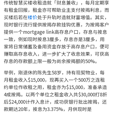
传统智慧买楼收租造就「财息兼收」，每月定期享
印花税计算
有租金回报，租金亦可帮助业主支付按揭利息，而
买楼后若在
楼价
处于升轨时造就财富增值。其实，
免费物业估价
现时银行流行提供按揭存款挂钩优惠，为按揭客户
提供一个mortgage link高存息户口，存息与按息
下载中心
一致，例如现时按息3厘多，存息亦是3厘多，用
按揭全面睇
家将日常储蓄及备用资金存放于高存息户口，便可
赚取高存息收入，进一步扩大了收息效果，可获高
新闻/研究
存息的存款额上限一般为尚余按揭额的50%。
公司动态
举例，刚退休的陈先生58岁，持有现契物业，每
月租金收入$15,000，现再买入一个500万之连租
按市新闻
约单位作收租之用，租金亦为$15,000，准备承造
统计数据库
4成按揭。以两个单位之租金收入共$30,000打8折
后$24,000计作入息计，成功获银行批出按揭，还
按揭快趣智识
款期达20年，按息为3.375%，月供现时是