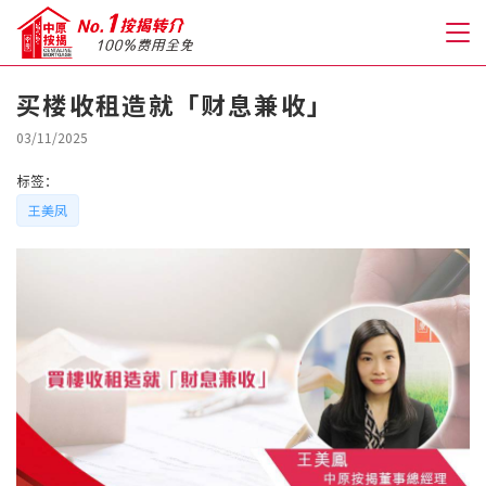
买楼收租造就「财息兼收」
关于我们
03/11/2025
标签：
格到至抵按揭
王美凤
人才房贷・开户优惠
免费房贷转介服务
免费开户转介服务
私人贷款
优惠礼遇