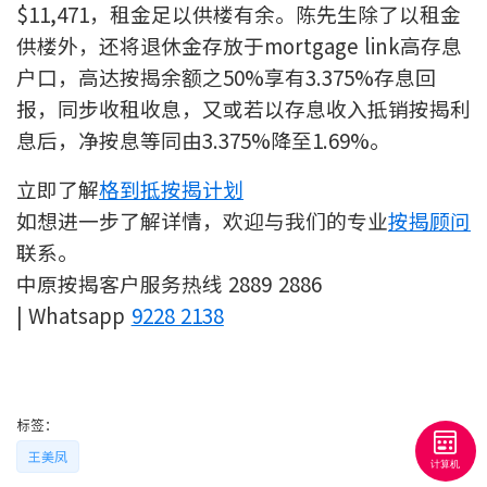
$11,471，租金足以供楼有余。陈先生除了以租金
按揭智库
供楼外，还将退休金存放于mortgage link高存息
户口，高达按揭余额之50%享有3.375%存息回
楼按专栏
报，同步收租收息，又或若以存息收入抵销按揭利
按揭百科
息后，净按息等同由3.375%降至1.69%。
立即了解
格到抵按揭计划
实时银行资讯
如想进一步了解详情，欢迎与我们的专业
按揭顾问
装修·保险优惠
联系。
中原按揭客户服务热线 2889 2886
免费装修转介服务
| Whatsapp
9228 2138
装修设计专栏
火险、家居、宠物保险
标签：
保险资讯专栏
王美凤