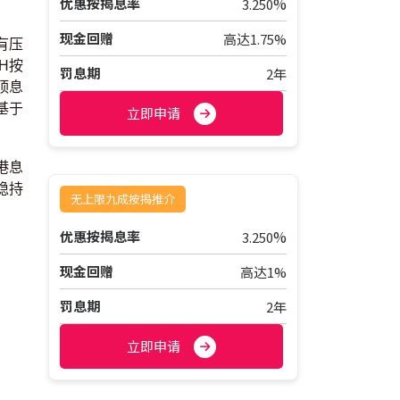
%
优惠按揭息率
3.250
现金回赠
高达1.75%
有压
H按
罚息期
2年
顶息
基于
立即申请
港息
稳持
无上限九成按揭推介
。
%
优惠按揭息率
3.250
现金回赠
高达1%
罚息期
2年
立即申请