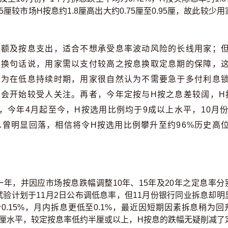
5厘较市场H按息约1.8厘高出大约0.75厘至0.95厘，故此较少用
款额及按息支出，适合不想承受息率波动风险的长线用家；
，换句话说，用家需以支付较高之按息换取定息期的保障，
因为在低息持续时期，用家很自然认为不需要急于多付利息
会开始较受人关注。再者，今年定按与H按之息差较阔，H
，今年4月起至今，H按选用比例均于9成以上水平，10月份
拆息曾明显回落，相信将令H按选用比例攀升至约96%历史高
年，并因应市场按息跌幅调整10年、15年及20年之定息率分
？定按试验计划于11月2日公布调低息率，但11月份银行同业拆息却明
份0.15%，月内拆息更低至0.1%，最近因短期因素拆息稍为回
1.6厘水平，较定按息率低约半厘或以上，H按息的跌幅无疑削减了