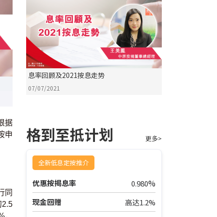
息率回顾及2021按息走势
07/07/2021
根据
格到至抵计划
按申
更多>
全新低息定按推介
%
优惠按揭息率
0.980
行同
现金回赠
高达1.2%
.5
%，