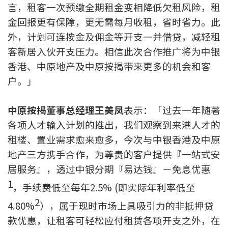
条款及细则
私隐政策声明
言，租客一次预缴全期租金变相降低欠租风险，租
|
金回报更有保障，更无需每月收租，省时省力。此
外，计划可连按金及佣金等开支一并借贷，减轻租
客新居入伙开支压力。相信此次合作推广将为中银
香港、中原地产及中原按揭带来更多的机会和客
户。」
中原按揭董事总经理王美凤
表示：「过去一年随著
各项人才输入计划的推出，我们观察到来港人才的
租楼、置业需求愈来愈多，今次与中银香港及中原
地产三方携手合作，为尊贵的客户提供『一站式安
居服务』，透过中银分期『易达钱』－免息优惠
1
，手续费低至每年2.5% (即实际年利率低至
2
4.80%
），属于现时市场上具吸引力的非抵押贷
款优惠，让租客可轻松应付租赁各项开支之外，在