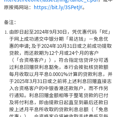
原按揭网站：
https://bit.ly/3SPetjY
。
备注：
由即日起至2024年9月30日，凭优惠代码「RE」
于网上成功递交中银分期「易达钱」－免息优
惠的申请; 及于2024年10月31日或之前成功提取
贷款，而还款期为12个月或24个月的客户
（「合资格客户」），符合指定信贷评分可透
过利息回赠获利息豁免，本行会按批核贷款额
每月收取以月平息0.0001%计算的贷款利息，并
于2025年3月31日或之前将上述利息回赠直接志
入合资格客户的中银香港还款账户，而不作另
行通知。利息回赠金额相等于整笔贷款的已付
及将付利息，即由提款日起直至到最后还款日
按上述月平息所收取的贷款利息总额（「免息
优惠」）。合资格客户将被收取手续费低至每