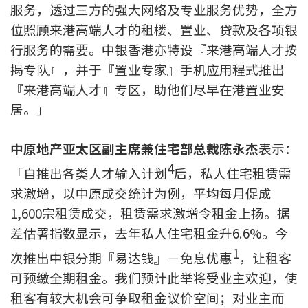
服务，透过三方的强大网络及专业服务优势，全方
联络我们
位照顾来港高端人才的租楼、置业、贷款及各项银
联络方式
行服务的需要。中银香港亦特设『来港高端人才按
揭专队』，并于『置业专家』手机应用程式推出
网上申请按揭转介
『来港高端人才』专区，助他们尽早在港置业安
居。」
条款及细则
中原地产亚太区副主席兼住宅部总裁陈永杰
表示：
私隐政策
4
「自推出各类人才输入计划
后，私人住宅租赁需
求激增，以中原成交统计为例，平均每月促成
繁
1,600宗租赁成交，租赁需求激增令租金上扬。据
本网页所提供资料仅作参考用途。
差估署指数显示，去年私人住宅租金升6.6%。今
若因错漏而引致任何不便或损失，中原按揭概不负责。
本网站采用无障碍网页设计，如有任何问题，可查询：
1
次推出中银分期『易达钱』－免息优惠
，让租客
2889 2886 / cmb@mail.centanet.com
可预缴全期租金。我们预计此举将受业主欢迎，使
中原地产
|
网上搵楼
|
中原工商铺
租客有较大机会可争取租金议价空间；对业主而
© 2026 中原按揭经纪有限公司 Centaline Mortgage Broker Limited 版权所有