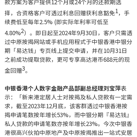
款方案为客户提供12个月或24个月的还款期选
按揭智库
1
择，合资格客户可透过利息回赠获利息豁免
，手
续费低至每年2.5% (即实际年利率可低至
楼按专栏
2
4.80%
）。即日起至2024年9月30日，客户只需透
按揭百科
过中原按揭网站或手机应用程式于中银香港中银分
期「易达钱」专页线上提交申请，并在10月31日
实时银行资讯
之前成功提取贷款，更可专享高达港币688元的现
3
装修·保险优惠
金回赠
。
免费装修转介服务
中银香港个人数字金融产品部副总经理刘宝萍
表
示：「新来港定居人士对按揭及私人贷款有一定需
装修设计专栏
求，截至2023年12月底，该客群透过中银香港按
火险、家居、宠物保险
揭申请笔数按年增长53%，而中银分期『易达钱』
私人贷款的申请笔数亦按年增长23%。今次中银香
保险资讯专栏
港很高兴伙拍中原地产及中原按揭推出一站式安居