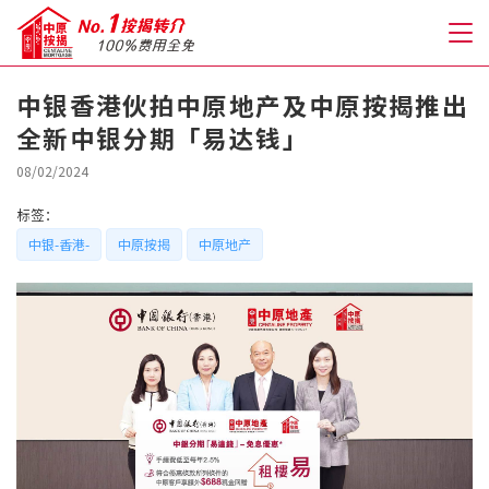
中银香港伙拍中原地产及中原按揭推出
全新中银分期「易达钱」
关于我们
08/02/2024
格到至抵按揭
标签：
中银-香港-
中原按揭
中原地产
人才房贷・开户优惠
免费房贷转介服务
免费开户转介服务
私人贷款
优惠礼遇