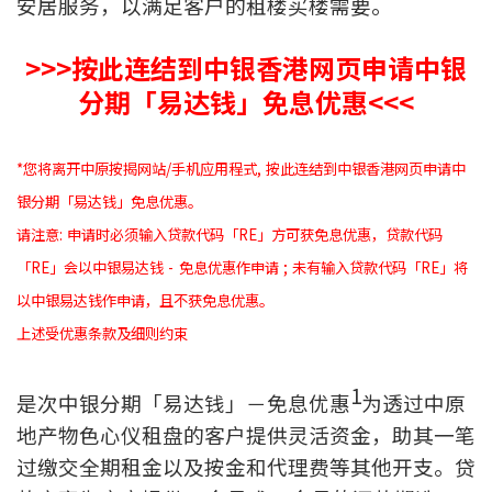
安居服务，以满足客户的租楼买楼需要。
印花税计算
>>>按此连结到中银香港网页申请中银
免费物业估价
分期「易达钱」免息优惠<<<
下载中心
*您将离开中原按揭网站/手机应用程式, 按此连结到中银香港网页申请中
按揭全面睇
银分期「易达钱」免息优惠。
请注意: 申请时必须输入贷款代码「RE」方可获免息优惠，贷款代码
新闻/研究
「RE」会以中银易达钱 - 免息优惠作申请 ; 未有输入贷款代码「RE」将
公司动态
以中银易达钱作申请，且不获免息优惠。
上述受优惠条款及细则约束
按市新闻
1
是次中银分期「易达钱」－免息优惠
为透过中原
统计数据库
地产物色心仪租盘的客户提供灵活资金，助其一笔
按揭快趣智识
过缴交全期租金以及按金和代理费等其他开支。贷