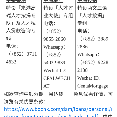
中银香港
中原地产
中原按揭
特设「来港高
特设「人才置
特设两文三语
端人才按揭专
业大使」专组
「人才按揭」
队」及人才私
专组
电话：
人贷款咨询专
电话：
（
+852
）
线
（
+852
）
2889
9855 2860
电话：
2886
Whatsapp
：
（
+852
）
3711
Whatsapp
：
（
+852
）
4633
（
+852
）
9228
5403 9839
2138
Wechat ID
：
Wechat ID
：
CPALWECH
CentaMortgage
AT
如欲查询中银分期「易达钱」－免息优惠详情，可
浏览有关优惠条款：
https://www.bochk.com/dam/loans/personal/i
nterestfreeoffer/assets/img/tandc_t.pdf
，或中