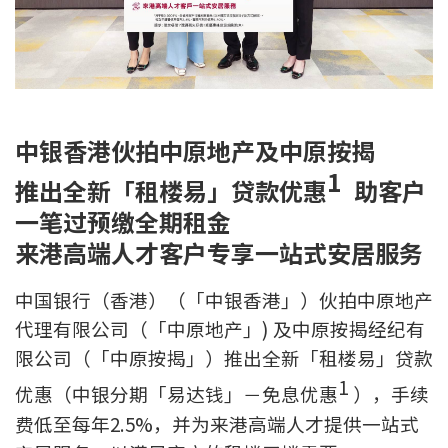
新盘优越按揭优惠
中原按揭标签优惠
推荐齐齐友赏
中银香港伙拍中原地产及中原按揭
1
按揭工具
推出全新「租楼易」贷款优惠
助客户
一笔过预缴全期租金
按揭计算
来港高端人才客户专享一站式安居服务
转按计算
中国银行（香港）（「中银香港」）伙拍中原地产
置业预算
代理有限公司（「中原地产」) 及中原按揭经纪有
限公司（「中原按揭」）推出全新「租楼易」贷款
供款年期计算
1
优惠（中银分期「易达钱」－免息优惠
），手续
费低至每年2.5%，并为来港高端人才提供一站式
工商铺按揭计算