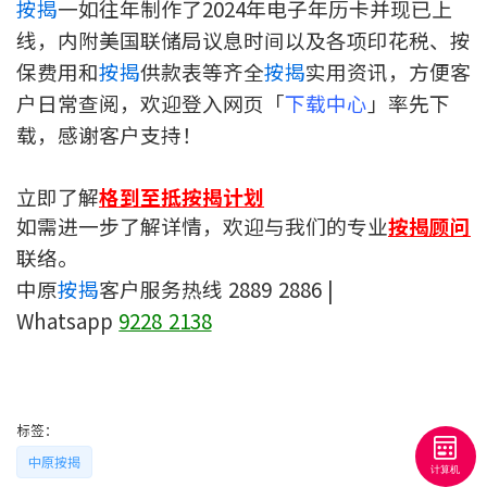
按揭
一如往年制作了2024年电子年历卡并现已上
印花税计算
线，内附美国联储局议息时间以及各项印花税、按
保费用和
按揭
供款表等齐全
按揭
实用资讯，方便客
免费物业估价
户日常查阅，欢迎登入网页「
下载中心
」率先下
载，感谢客户支持！
下载中心
按揭全面睇
立即了解
格到至抵按揭计划
如需进一步了解详情，欢迎与我们的专业
按揭顾问
新闻/研究
联络。
中原
按揭
客户服务热线 2889 2886 |
公司动态
Whatsapp
9228 2138
按市新闻
统计数据库
标签：
按揭快趣智识
中原按揭