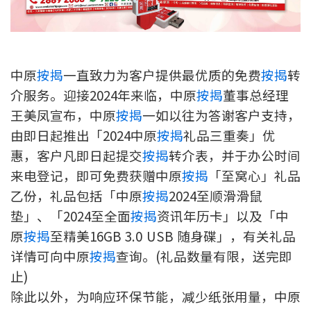
新盘优越按揭优惠
中原按揭标签优惠
中原
按揭
一直致力为客户提供最优质的免费
按揭
转
推荐齐齐友赏
介服务。迎接2024年来临，中原
按揭
董事总经理
王美凤宣布，中原
按揭
一如以往为答谢客户支持，
按揭工具
由即日起推出「2024中原
按揭
礼品三重奏」优
按揭计算
惠，客户凡即日起提交
按揭
转介表，并于办公时间
来电登记，即可免费获赠中原
按揭
「至窝心」礼品
转按计算
乙份，礼品包括「中原
按揭
2024至顺滑滑鼠
垫」、「2024至全面
按揭
资讯年历卡」以及「中
置业预算
原
按揭
至精美16GB 3.0 USB 随身碟」，有关礼品
详情可向中原
按揭
查询。(礼品数量有限，送完即
供款年期计算
止)
工商铺按揭计算
除此以外，为响应环保节能，减少纸张用量，中原