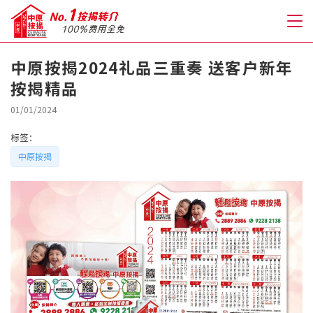
中原按揭2024礼品三重奏 送客户新年
按揭精品
关于我们
01/01/2024
格到至抵按揭
标签：
中原按揭
人才房贷・开户优惠
免费房贷转介服务
免费开户转介服务
私人贷款
优惠礼遇