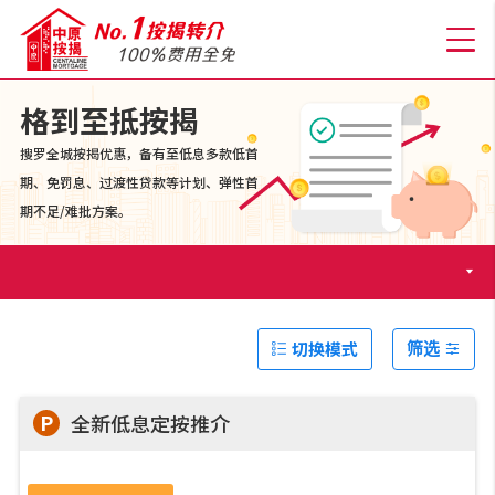
格到至抵按揭
搜罗全城按揭优惠，备有至低息多款低首
关于我们
期、免罚息、过渡性贷款等计划、弹性首
期不足/难批方案。
格到至抵按揭
人才房贷・开户优惠
切换模式
筛选
免费房贷转介服务
P
全新低息定按推介
免费开户转介服务