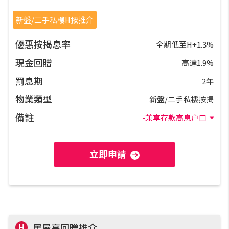
置業預算
新盤/二手私樓H按推介
供款年期計算
優惠按揭息率
全期低至H+1.3%
現金回贈
高達1.9%
工商舖按揭計算
罰息期
2年
物業類型
印花稅計算
新盤/二手私樓按揭
備註
-兼享存款高息户口
免費物業估價
立即申請
下載中心
按揭全面睇
新聞/研究
H
居屋高回贈推介