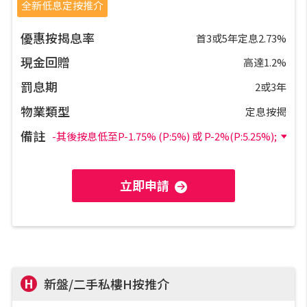
私人貸款
全新低息定按推介
優惠按揭息率
首3或5年定息2.73%
優惠禮遇
現金回贈
高達1.2%
新盤優越按揭優惠
罰息期
2或3年
物業類型
定息按揭
中原按揭標籤優惠
備註
-其後按息低至P-1.75% (P:5%) 或 P-2%(P:5.25%);
推薦齊齊友賞
立即申請
按揭工具
按揭計算
轉按計算
H
新盤/二手私樓H按推介