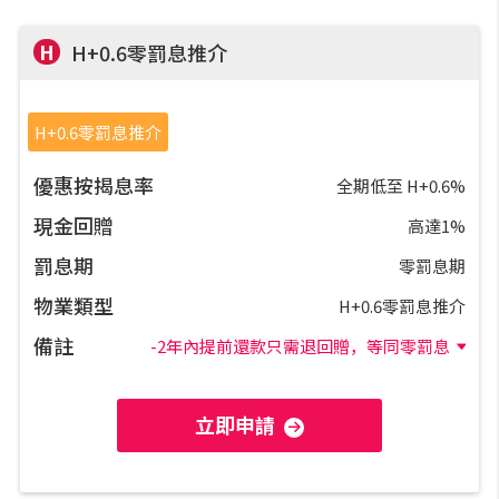
實時銀行資訊
H
H+0.6零罰息推介
裝修·保險優惠
H+0.6零罰息推介
免費裝修轉介服務
優惠按揭息率
全期低至 H+0.6%
裝修設計專欄
現金回贈
高達1%
罰息期
零罰息期
火險、家居、寵物保險
物業類型
H+0.6零罰息推介
保險資訊專欄
備註
-2年內提前還款只需退回贈，等同零罰息
聯絡我們
立即申請
聯絡方法