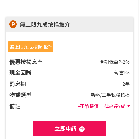
網上申請按揭轉介
P
無上限九成按揭推介
條款及細則
私隱政策
無上限九成按揭推介
優惠按揭息率
全期低至P-2%
简
現金回贈
高達1%
罰息期
2年
本網頁所提供資料僅作參考用途。
若因錯漏而引致任何不便或損失，中原按揭概不負責。
物業類型
新盤/二手私樓按揭
本網站採用無障礙網頁設計，如有任何問題，可查詢：
備註
2889 2886 / cmb@mail.centanet.com
-不論樓價 一律高達9成
中原地產
|
網上搵樓
|
中原工商舖
立即申請
© 2026 中原按揭經紀有限公司 Centaline Mortgage Broker Limited 版權所有
條款及細則
|
私隱政策聲明