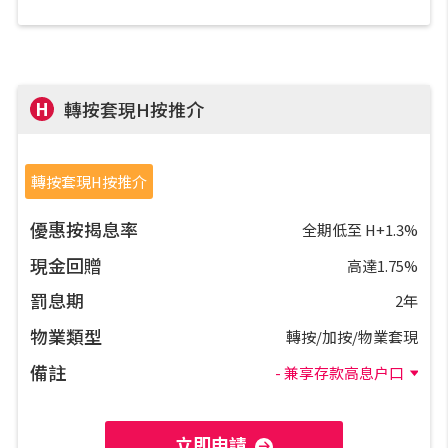
H
轉按套現H按推介
轉按套現H按推介
優惠按揭息率
全期低至 H+1.3%
現金回贈
高達1.75%
罰息期
2年
物業類型
轉按/加按/物業套現
備註
- 兼享存款高息户口
立即申請