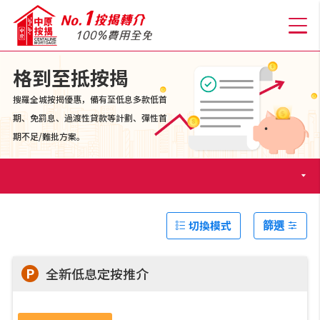
格到至抵按揭
搜羅全城按揭優惠，備有至低息多款低首
關於我們
期、免罰息、過渡性貸款等計劃、彈性首
期不足/難批方案。
格到至抵按揭
人才房貸・開戶優惠
切換模式
篩選
免費房貸轉介服務
P
全新低息定按推介
免費開戶轉介服務