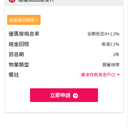
公司動態
居屋高回贈推介
按市新聞
優惠按揭息率
全期低至H+1.3%
現金回贈
高達2.1%
統計數據庫
罰息期
2年
按揭快趣智識
物業類型
居屋按揭
備註
-兼享存款高息戶口
按揭智庫
立即申請
樓按專欄
按揭百科