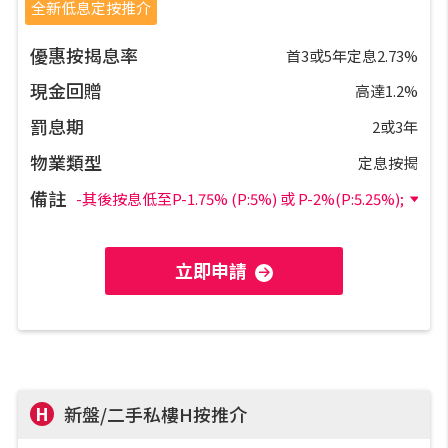
私人貸款
全新低息定按推介
優惠按揭息率
首3或5年定息2.73%
優惠禮遇
現金回贈
高達1.2%
新盤優越按揭優惠
罰息期
2或3年
物業類型
定息按揭
中原按揭標籤優惠
備註
-其後按息低至P-1.75% (P:5%) 或 P-2%(P:5.25%);
推薦齊齊友賞
立即申請
按揭工具
按揭計算
轉按計算
H
新盤/二手私樓H按推介