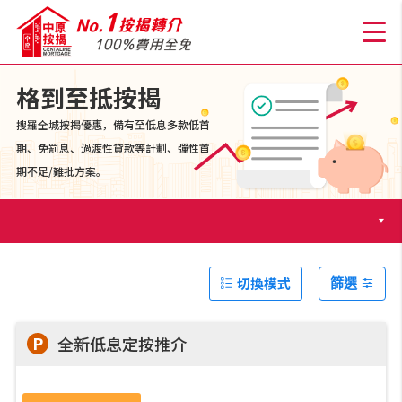
格到至抵按揭
搜羅全城按揭優惠，備有至低息多款低首
關於我們
期、免罰息、過渡性貸款等計劃、彈性首
期不足/難批方案。
格到至抵按揭
人才房貸・開戶優惠
切換模式
篩選
免費房貸轉介服務
P
全新低息定按推介
免費開戶轉介服務