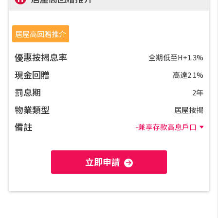
公司動態
居屋高回贈推介
按市新聞
優惠按揭息率
全期低至H+1.3%
現金回贈
高達2.1%
統計數據庫
罰息期
2年
按揭快趣智識
物業類型
居屋按揭
備註
-兼享存款高息戶口
按揭智庫
立即申請
樓按專欄
按揭百科