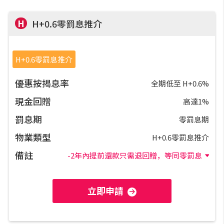
實時銀行資訊
H
H+0.6零罰息推介
裝修·保險優惠
H+0.6零罰息推介
免費裝修轉介服務
優惠按揭息率
全期低至 H+0.6%
裝修設計專欄
現金回贈
高達1%
罰息期
零罰息期
火險、家居、寵物保險
物業類型
H+0.6零罰息推介
保險資訊專欄
備註
-2年內提前還款只需退回贈，等同零罰息
聯絡我們
立即申請
聯絡方法