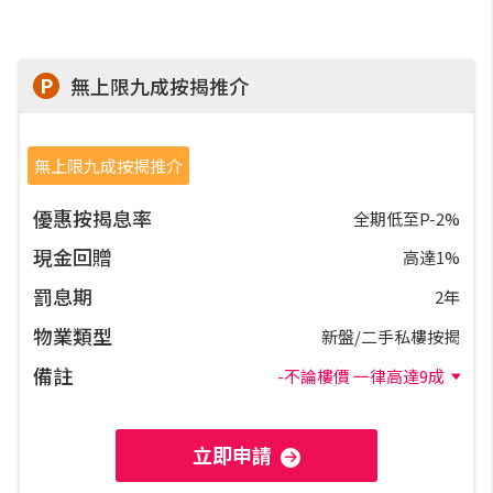
網上申請按揭轉介
P
無上限九成按揭推介
條款及細則
私隱政策
無上限九成按揭推介
優惠按揭息率
全期低至P-2%
简
現金回贈
高達1%
罰息期
2年
本網頁所提供資料僅作參考用途。
若因錯漏而引致任何不便或損失，中原按揭概不負責。
物業類型
新盤/二手私樓按揭
本網站採用無障礙網頁設計，如有任何問題，可查詢：
備註
2889 2886 / cmb@mail.centanet.com
-不論樓價 一律高達9成
中原地產
|
網上搵樓
|
中原工商舖
立即申請
© 2026 中原按揭經紀有限公司 Centaline Mortgage Broker Limited 版權所有
條款及細則
|
私隱政策聲明