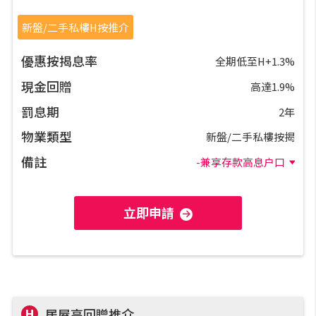
置業預算
新盤/二手私樓H按推介
供款年期計算
優惠按揭息率
全期低至H+1.3%
現金回贈
高達1.9%
工商舖按揭計算
罰息期
2年
物業類型
印花稅計算
新盤/二手私樓按揭
備註
-兼享存款高息户口
免費物業估價
立即申請
下載中心
按揭全面睇
新聞/研究
H
居屋高回贈推介