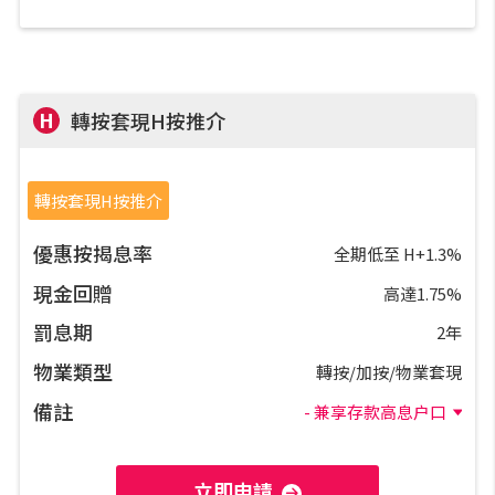
H
轉按套現H按推介
轉按套現H按推介
優惠按揭息率
全期低至 H+1.3%
現金回贈
高達1.75%
罰息期
2年
物業類型
轉按/加按/物業套現
備註
- 兼享存款高息户口
立即申請