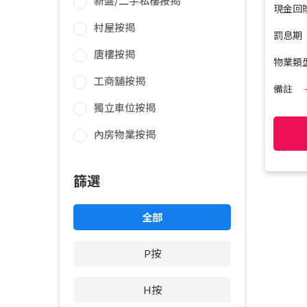
新盤/二手私樓按揭
現金回
村屋按揭
罰息期
唐樓按揭
物業類
工商舖按揭
備註
獨立車位按揭
內房物業按揭
篩選
全部
P按
H按