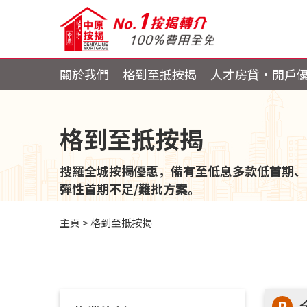
關於我們
格到至抵按揭
人才房貸・開戶
格到至抵按揭
搜羅全城按揭優惠，備有至低息多款低首期、
彈性首期不足/難批方案。
主頁
>
格到至抵按揭
P