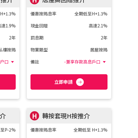
+1.3%
優惠按揭息率
全期低至H+1.3%
高達1.9%
現金回贈
高達2.1%
2年
罰息期
2年
私樓按揭
物業類型
居屋按揭
息户口
備註
-兼享存款高息戶口
立即申請
介
H
轉按套現H按推介
至P-2%
優惠按揭息率
全期低至 H+1.3%