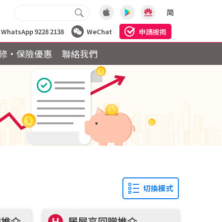
简
申請按揭
WhatsApp 9228 2138
WeChat
修·保險優惠
聯絡我們
切換模式
按推介
H
居屋高回贈推介