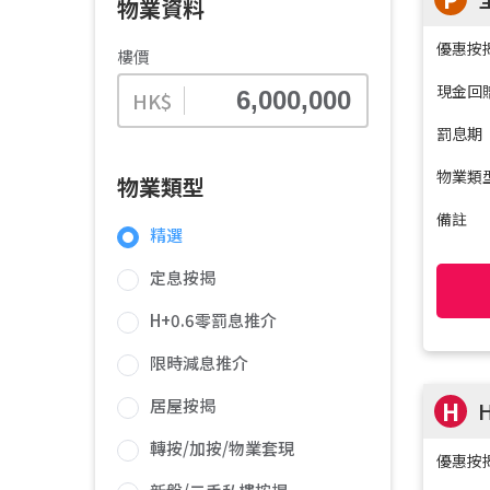
物業資料
優惠按
樓價
現金回
HK$
罰息期
物業類
物業類型
備註
精選
定息按揭
H+0.6零罰息推介
限時減息推介
居屋按揭
H
轉按/加按/物業套現
優惠按