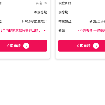
贈
高達1%
現金回贈
零罰息期
罰息期
型
H+0.6零罰息推介
物業類型
新盤/二手
-2年內提前還款只需退回贈，
備註
-不論樓價 一律高
等同零罰息
立即申請
立即申請