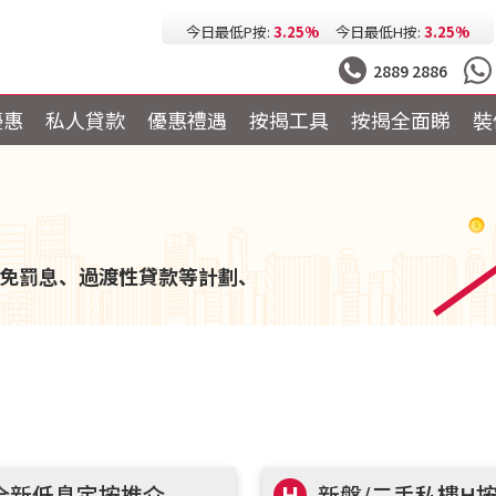
今日最低按息:
2.73%
一個月HIBOR:
2.63%
今日最低P按:
3.25%
今日最低H按:
3.25%
2889 2886
優惠
私人貸款
優惠禮遇
按揭工具
按揭全面睇
裝
免罰息、過渡性貸款等計劃、
全新低息定按推介
H
新盤/二手私樓H