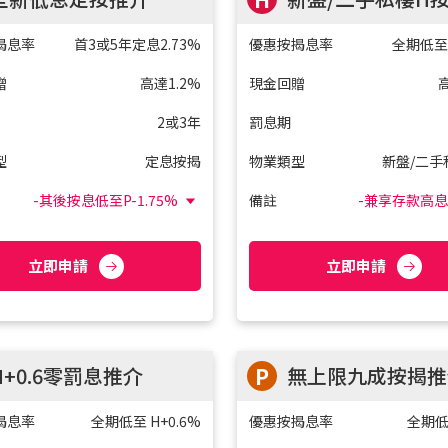
揭息率
首3或5年定息2.73%
優惠按揭息率
全期低至H
贈
高達1.2%
現金回贈
2或3年
罰息期
型
定息按揭
物業類型
新盤/二手
-其後按息低至P-1.75%
備註
-兼享存款高
(P:5%) 或 P-2%(P:5.25%);
立即申請
立即申請
H+0.6零罰息推介
P
無上限九成按揭推
揭息率
全期低至 H+0.6%
優惠按揭息率
全期低