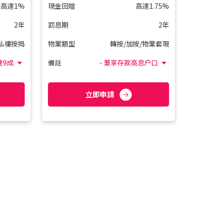
高達1%
現金回贈
高達1.75%
2年
罰息期
2年
私樓按揭
物業類型
轉按/加按/物業套現
達9成
備註
- 兼享存款高息户口
立即申請